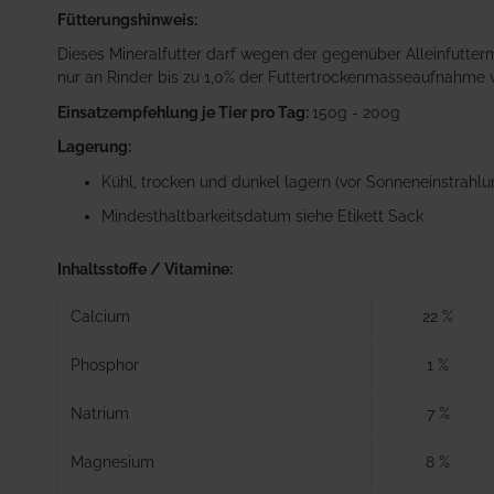
Fütterungshinweis:
Dieses Mineralfutter darf wegen der gegenüber Alleinfutte
nur an Rinder bis zu 1,0% der Futtertrockenmasseaufnahme v
Einsatzempfehlung je Tier pro Tag:
150g - 200g
Lagerung:
Kühl, trocken und dunkel lagern (vor Sonneneinstrahl
Mindesthaltbarkeitsdatum siehe Etikett Sack
Inhaltsstoffe / Vitamine:
Calcium
22 %
Phosphor
1 %
Natrium
7 %
Magnesium
8 %