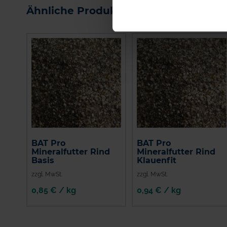
Ähnliche Produkte
BAT Pro
BAT Pro
Mineralfutter Rind
Mineralfutter Rind
Basis
Klauenfit
zzgl. MwSt.
zzgl. MwSt.
0,85 € / kg
0,94 € / kg
IN DEN
IN DEN
WARENKORB
WARENKORB