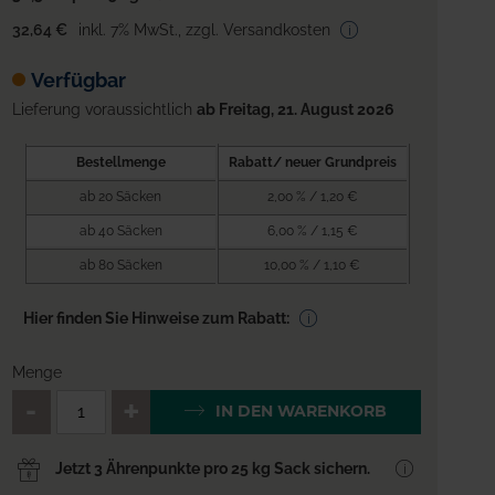
32,64 €
inkl. 7% MwSt.
,
zzgl. Versandkosten
Verfügbar
Lieferung voraussichtlich
ab Freitag, 21. August 2026
Bestellmenge
Rabatt/ neuer Grundpreis
ab 20 Säcken
2,00 % / 1,20 €
ab 40 Säcken
6,00 % / 1,15 €
ab 80 Säcken
10,00 % / 1,10 €
Hier finden Sie Hinweise zum Rabatt:
Menge
QTY_CONTROL_DECREASE
QTY_CONTROL_INCREA
IN DEN WARENKORB
Jetzt 3 Ährenpunkte pro 25 kg Sack sichern.