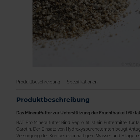
Zum
Anfang
Produktbeschreibung
Spezifikationen
der
Bildgalerie
springen
Produktbeschreibung
Das Mineralfutter zur Unterstützung der Fruchtbarkeit für l
BAT Pro Mineralfutter Rind Repro-fit ist ein Futtermittel für
Carotin. Der Einsatz von Hydroxyspurenelemten beugt Antag
Versorgung der Kuh bei eisenhaltigem Wasser und Silagen s