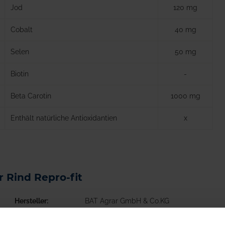
Jod
120 mg
Cobalt
40 mg
Selen
50 mg
Biotin
-
Beta Carotin
1000 mg
Enthält natürliche Antioxidantien
x
r Rind Repro-fit
Hersteller
BAT Agrar GmbH & Co.KG