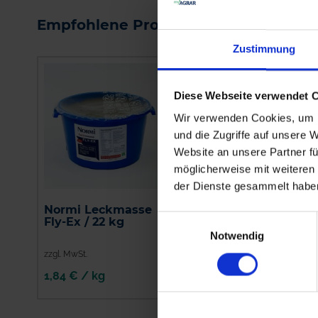
Empfohlene Produkte
Zustimmung
Diese Webseite verwendet 
Wir verwenden Cookies, um I
und die Zugriffe auf unsere 
Website an unsere Partner fü
möglicherweise mit weiteren
der Dienste gesammelt habe
Normi Leckmasse
Zuckerrübentrockens
Einwilligungsauswahl
Fly-Ex / 22 kg
Notwendig
zzgl. MwSt.
zzgl. MwSt.
1,84 € / kg
0,69 € / kg
IN DEN
IN DEN
WARENKORB
WARENKORB