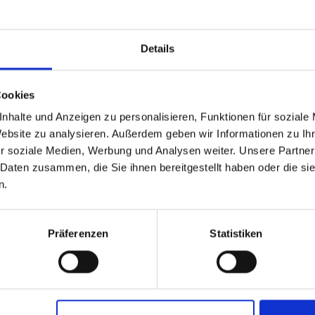
Details
Cookies
nhalte und Anzeigen zu personalisieren, Funktionen für soziale
Website zu analysieren. Außerdem geben wir Informationen zu I
r soziale Medien, Werbung und Analysen weiter. Unsere Partner
 Daten zusammen, die Sie ihnen bereitgestellt haben oder die s
n.
BAT Pro
BAT Pro
chnitzel
Mineralfutter Rind
Mineralfutter Rind
Euterfit
Basis
Präferenzen
Statistiken
zzgl. MwSt.
zzgl. MwSt.
0,92 € / kg
0,85 € / kg
IN DEN
IN DEN
WARENKORB
WARENKORB