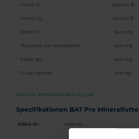
Vitamin A
850.000 IE
Vitamin D3
150.000 IE
Vitamin E
6000 mg
*Äquivalent aus Antioxidantien
1000 mg
Kupfer, ges.
1200 mg
Cu aus Hydroxy
500 mg
Übersicht_Mineralfutter-Rind-2025.pdf
Spezifikationen BAT Pro Mineralfutte
Artikel-Nr.
22626-02