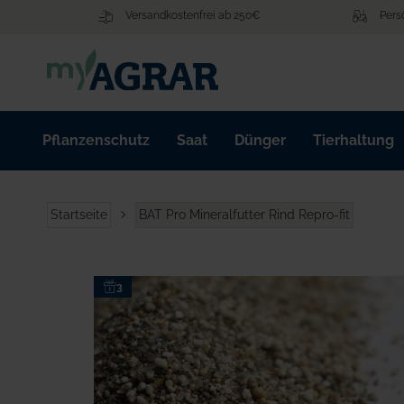
Zum
Versandkostenfrei ab 250€
Pers
Inhalt
springen
Pflanzenschutz
Saat
Dünger
Tierhaltung
Startseite
BAT Pro Mineralfutter Rind Repro-fit
Zum
3
Ende
der
Bildgalerie
springen