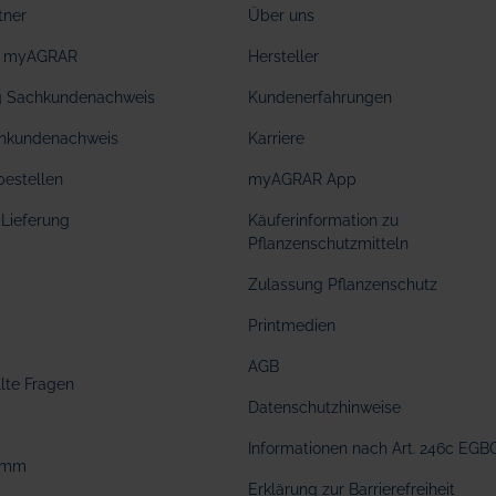
tner
Über uns
ei myAGRAR
Hersteller
ng Sachkundenachweis
Kundenerfahrungen
hkundenachweis
Karriere
bestellen
myAGRAR App
Lieferung
Käuferinformation zu
Pflanzenschutzmitteln
Zulassung Pflanzenschutz
Printmedien
AGB
llte Fragen
Datenschutzhinweise
Informationen nach Art. 246c EGB
amm
Erklärung zur Barrierefreiheit