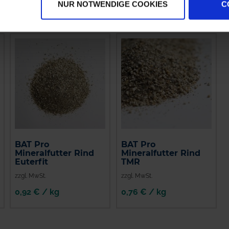
NUR NOTWENDIGE COOKIES
C
BAT Pro
BAT Pro
Mineralfutter Rind
Mineralfutter Rind
Euterfit
TMR
zzgl. MwSt.
zzgl. MwSt.
0,92 € / kg
0,76 € / kg
IN DEN
IN DEN
WARENKORB
WARENKORB