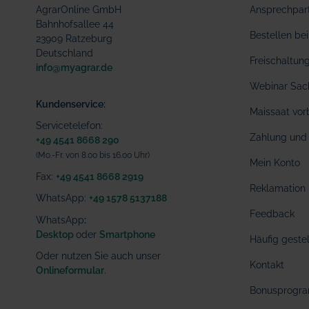
AgrarOnline GmbH
Ansprechpar
Bahnhofsallee 44
Bestellen b
23909 Ratzeburg
Deutschland
Freischaltu
info@myagrar.de
Webinar Sac
Kundenservice:
Maissaat vor
Servicetelefon:
Zahlung und 
+49 4541 8668 290
(Mo.-Fr. von 8.00 bis 16.00 Uhr)
Mein Konto
Fax:
+49 4541 8668 2919
Reklamation
WhatsApp:
+49 1578 5137188
Feedback
WhatsApp
:
Desktop
oder
Smartphone
Häufig geste
Oder nutzen Sie auch unser
Kontakt
Onlineformular
.
Bonusprogr