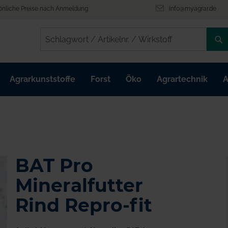
önliche Preise nach Anmeldung
info@myagrar.de
/
/
Agrarkunststoffe
Forst
Öko
Agrartechnik
A
BAT Pro
Mineralfutter
Rind Repro-fit