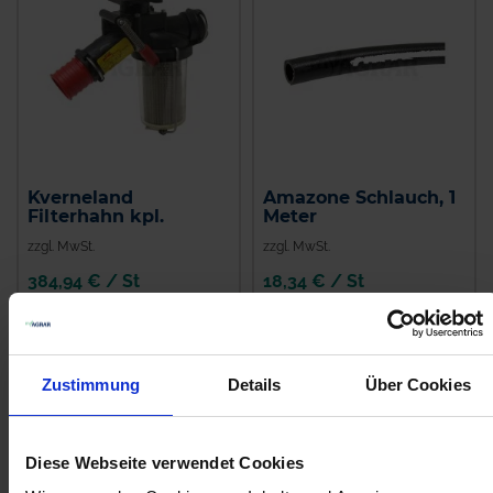
Kverneland
Amazone Schlauch, 1
Filterhahn kpl.
Meter
zzgl. MwSt.
zzgl. MwSt.
384,94 € / St
18,34 € / St
IN DEN
IN DEN
WARENKORB
WARENKORB
Zustimmung
Details
Über Cookies
Anmelden für Ihren persönlichen Preis
Diese Webseite verwendet Cookies