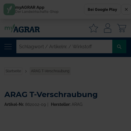
myAGRAR App
Bei Google Play
Der Landwirtschafts-Shop
W
SC
/
AR
/
Startseite
ARAG T-Verschraubung
WI
ARAG T-Verschraubung
Artikel-Nr.
862002-09
Hersteller:
ARAG
Zum
Ende