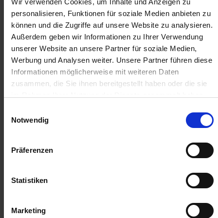
7,99 €
/
St
Wir verwenden Cookies, um Inhalte und Anzeigen zu
personalisieren, Funktionen für soziale Medien anbieten zu
können und die Zugriffe auf unsere Website zu analysieren.
7,99 €
pro 1 Stück
Außerdem geben wir Informationen zu Ihrer Verwendung
9,51 €
inkl. 19% MwSt.
,
zzgl. Versandkosten
unserer Website an unsere Partner für soziale Medien,
Werbung und Analysen weiter. Unsere Partner führen diese
Auf Lager
Informationen möglicherweise mit weiteren Daten
Lieferung voraussichtlich
ab Dienstag, 11. August 2026
zusammen, die Sie ihnen bereitgestellt haben oder die sie
im Rahmen Ihrer Nutzung der Dienste gesammelt haben.
Menge
Einwilligungsauswahl
QTY_CONTROL_DECREASE
QTY_CONTROL_INCR
Notwendig
IN DEN WARENKORB
Präferenzen
ZUR VERGLEICHSLISTE HINZUFÜGEN
Herstellerinformationen (GPSR)
Statistiken
Arag S.r.l. con socio unico
Via A.Palladio 5/A
42048 Rubiera - Reggio nell Emilia - ITALY
Marketing