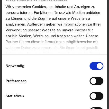
Wir verwenden Cookies, um Inhalte und Anzeigen zu
IN DEN
IN DEN
personalisieren, Funktionen für soziale Medien anbieten
WARENKORB
WARENKORB
zu können und die Zugriffe auf unsere Website zu
analysieren. Außerdem geben wir Informationen zu Ihrer
Verwendung unserer Website an unsere Partner für
Anmelden für Ihren persönlichen Preis
soziale Medien, Werbung und Analysen weiter. Unsere
Partner führen diese Informationen möglicherweise mit
49,12 €
/
St
weiteren Daten zusammen, die Sie ihnen bereitgestellt
haben oder die sie im Rahmen Ihrer Nutzung der Dienste
gesammelt haben.
49,12 €
pro 1 Stück
Einwilligungsauswahl
Notwendig
58,45 €
inkl. 19% MwSt.
,
zzgl. Versandkosten
Auf Lager
Präferenzen
Lieferung voraussichtlich
ab Mittwoch, 12. August 2026
Statistiken
Menge
QTY_CONTROL_DECREASE
QTY_CONTROL_INCR
IN DEN WARENKORB