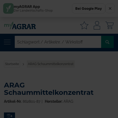
myAGRAR App
Bei Google Play
Der Landwirtschafts-Shop
W
SC
/
AR
/
Startseite
ARAG Schaummittelkonzentrat
WI
ARAG
Schaummittelkonzentrat
Artikel-Nr.
862801-87
Hersteller:
ARAG
Zum
4