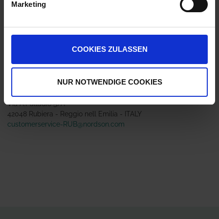
Marketing
Jetzt 4 Ährenpunkte pro 1 Stück sichern.
COOKIES ZULASSEN
ZUR VERGLEICHSLISTE HINZUFÜGEN
NUR NOTWENDIGE COOKIES
Herstellerinformationen (GPSR)
Arag S.r.l. con socio unico
Via A.Palladio 5/A
42048 Rubiera - Reggio nell Emilia - ITALY
customerservice-RUB@nordson.com