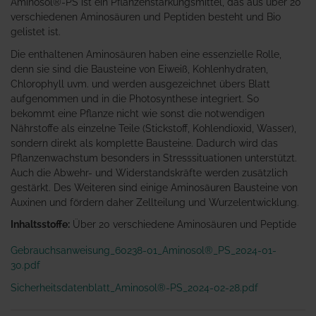
Aminosol®-PS ist ein Pflanzenstärkungsmittel, das aus über 20
verschiedenen Aminosäuren und Peptiden besteht und Bio
gelistet ist.
Die enthaltenen Aminosäuren haben eine essenzielle Rolle,
denn sie sind die Bausteine von Eiweiß, Kohlenhydraten,
Chlorophyll uvm. und werden ausgezeichnet übers Blatt
aufgenommen und in die Photosynthese integriert. So
bekommt eine Pflanze nicht wie sonst die notwendigen
Nährstoffe als einzelne Teile (Stickstoff, Kohlendioxid, Wasser),
sondern direkt als komplette Bausteine. Dadurch wird das
Pflanzenwachstum besonders in Stresssituationen unterstützt.
Auch die Abwehr- und Widerstandskräfte werden zusätzlich
gestärkt. Des Weiteren sind einige Aminosäuren Bausteine von
Auxinen und fördern daher Zellteilung und Wurzelentwicklung.
Inhaltsstoffe:
Über 20 verschiedene Aminosäuren und Peptide
Gebrauchsanweisung_60238-01_Aminosol®_PS_2024-01-
30.pdf
Sicherheitsdatenblatt_Aminosol®-PS_2024-02-28.pdf