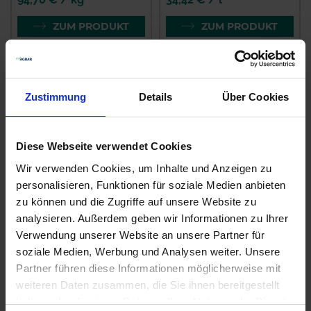
ZUM PRODUKT
ZUM PRODUKT
Zustimmung
Details
Über Cookies
Diese Webseite verwendet Cookies
Wir verwenden Cookies, um Inhalte und Anzeigen zu
personalisieren, Funktionen für soziale Medien anbieten
zu können und die Zugriffe auf unsere Website zu
Biotrinsic N-Collect
Yara Amplix Optivi
analysieren. Außerdem geben wir Informationen zu Ihrer
zzgl. MwSt.
Verwendung unserer Website an unsere Partner für
zzgl. MwSt.
soziale Medien, Werbung und Analysen weiter. Unsere
8,24 € / l
34,42 € / l
Partner führen diese Informationen möglicherweise mit
IN DEN
weiteren Daten zusammen, die Sie ihnen bereitgestellt
ZUM PRODUKT
WARENKORB
haben oder die sie im Rahmen Ihrer Nutzung der Dienste