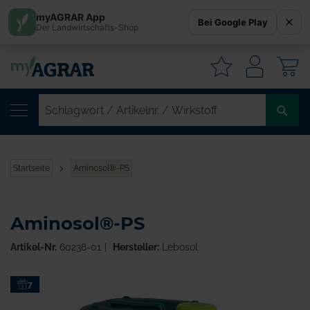
myAGRAR App
Bei Google Play
Der Landwirtschafts-Shop
W
SC
/
AR
/
Startseite
Aminosol®-PS
WI
Aminosol®-PS
Artikel-Nr.
60238-01
Hersteller:
Lebosol
Zum
7
Ende