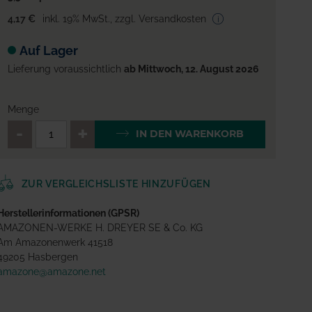
4,17 €
inkl. 19% MwSt.
,
zzgl. Versandkosten
Auf Lager
Lieferung voraussichtlich
ab Mittwoch, 12. August 2026
Menge
QTY_CONTROL_DECREASE
QTY_CONTROL_INCREA
IN DEN WARENKORB
ZUR VERGLEICHSLISTE HINZUFÜGEN
Herstellerinformationen (GPSR)
AMAZONEN-WERKE H. DREYER SE & Co. KG
Am Amazonenwerk 41518
49205 Hasbergen
amazone@amazone.net