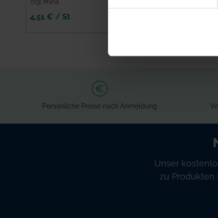
zzgl. MwSt.
zzgl. MwSt.
4,51 € / St
18,34 € / St
IN DEN
IN DEN
WARENKORB
WARENKORB
Persönliche Preise nach Anmeldung
Ve
Unser kostenlo
zu Produkten 