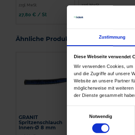
zzgl. MwSt.
zzgl. MwSt.
27,80 € / St
3,02 € / St
IN DEN
IN DEN
WARENKORB
WARENKORB
Zustimmung
Ähnliche Produkte
Diese Webseite verwendet 
Wir verwenden Cookies, um I
und die Zugriffe auf unsere 
Website an unsere Partner fü
möglicherweise mit weiteren
der Dienste gesammelt habe
Einwilligungsauswahl
Notwendig
GRANIT
Amazone Schlauch, 1
Spritzenschlauch
Meter
Innen-Ø 8 mm