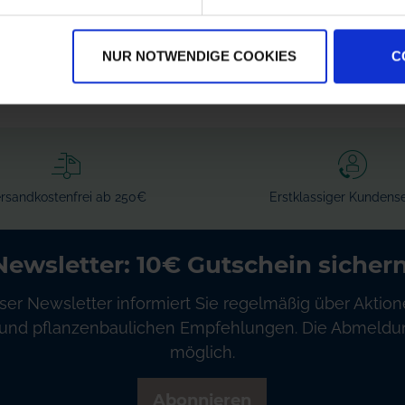
zzgl. MwSt.
zzgl. MwSt.
384,94 € / St
136,55 € / St
NUR NOTWENDIGE COOKIES
C
IN DEN
IN DEN
WARENKORB
WARENKORB
rsandkostenfrei ab 250€
Erstklassiger Kundense
Newsletter: 10€ Gutschein sichern
ser Newsletter informiert Sie regelmäßig über Aktion
und pflanzenbaulichen Empfehlungen. Die Abmeldung
möglich.
Abonnieren