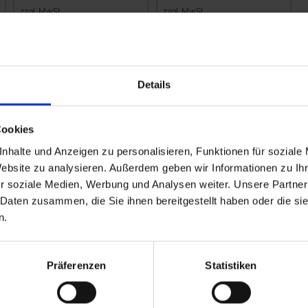
zzgl. MwSt.
zzgl. MwSt.
13,53 € / St
4,70 € / St
IN DEN
IN DEN
WARENKORB
WARENKORB
Details
Cookies
nhalte und Anzeigen zu personalisieren, Funktionen für soziale
Website zu analysieren. Außerdem geben wir Informationen zu I
r soziale Medien, Werbung und Analysen weiter. Unsere Partner
 Daten zusammen, die Sie ihnen bereitgestellt haben oder die s
n.
Präferenzen
Statistiken
Kverneland
Amazone
Filterhahn kpl.
Alternativhahn
7206300