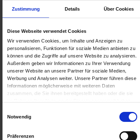
zzgl. MwSt.
zzgl. MwSt.
Zustimmung
Details
Über Cookies
384,94 € / St
4,51 € / St
IN DEN
IN DEN
Diese Webseite verwendet Cookies
WARENKORB
WARENKORB
Wir verwenden Cookies, um Inhalte und Anzeigen zu
personalisieren, Funktionen für soziale Medien anbieten zu
können und die Zugriffe auf unsere Website zu analysieren.
Anmelden für Ihren persönlichen Preis
Außerdem geben wir Informationen zu Ihrer Verwendung
unserer Website an unsere Partner für soziale Medien,
4,46 €
/
St
Werbung und Analysen weiter. Unsere Partner führen diese
Informationen möglicherweise mit weiteren Daten
zusammen, die Sie ihnen bereitgestellt haben oder die sie
4,46 €
pro 1 Stück
im Rahmen Ihrer Nutzung der Dienste gesammelt haben.
5,31 €
inkl. 19% MwSt.
,
zzgl. Versandkosten
Einwilligungsauswahl
Notwendig
Auf Lager
Lieferung voraussichtlich
ab Donnerstag, 13. August 2026
Präferenzen