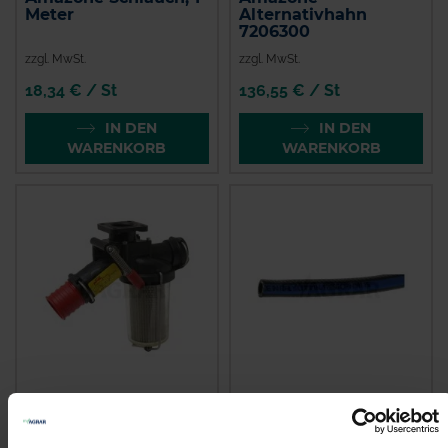
Meter
Alternativhahn
7206300
zzgl. MwSt.
zzgl. MwSt.
18,34 € / St
136,55 € / St
IN DEN
IN DEN
WARENKORB
WARENKORB
Kverneland
GRANIT
Filterhahn kpl.
Spritzenschlauch
Innen-Ø 8 mm