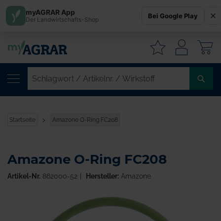
myAGRAR App
Bei Google Play
Der Landwirtschafts-Shop
W
SC
/
AR
/
Startseite
Amazone O-Ring FC208
WI
Amazone O-Ring FC208
Artikel-Nr.
862000-52
Hersteller:
Amazone
Zum
Ende