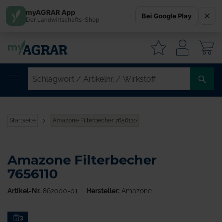
myAGRAR App
Bei Google Play
Der Landwirtschafts-Shop
W
SC
/
AR
/
Startseite
Amazone Filterbecher 7656110
WI
Amazone Filterbecher
7656110
Artikel-Nr.
862000-01
Hersteller:
Amazone
Zum
3