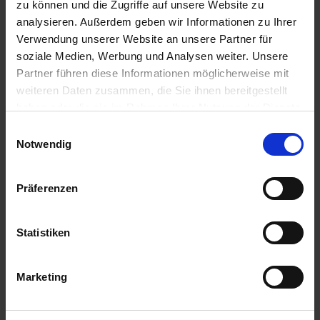
Anmelden für Ihren persönlichen Preis
zu können und die Zugriffe auf unsere Website zu
analysieren. Außerdem geben wir Informationen zu Ihrer
37,94 €
/
St
Verwendung unserer Website an unsere Partner für
soziale Medien, Werbung und Analysen weiter. Unsere
Partner führen diese Informationen möglicherweise mit
37,94 €
pro 1 Stück
weiteren Daten zusammen, die Sie ihnen bereitgestellt
45,15 €
inkl. 19% MwSt.
,
zzgl. Versandkosten
haben oder die sie im Rahmen Ihrer Nutzung der Dienste
gesammelt haben.
Einwilligungsauswahl
Auf Lager
Notwendig
Lieferung voraussichtlich
ab Dienstag, 11. August 2026
Präferenzen
Menge
QTY_CONTROL_DECREASE
QTY_CONTROL_INCR
IN DEN WARENKORB
Statistiken
Jetzt 3 Ährenpunkte pro 1 Stück sichern.
Marketing
ZUR VERGLEICHSLISTE HINZUFÜGEN