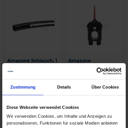
Amazone Schlauch, 1
Amazone
Meter
Alternativhahn
7206300
zzgl. MwSt.
zzgl. MwSt.
18,34 € / St
Zustimmung
Details
136,55 € / St
Über Cookies
IN DEN
IN DEN
WARENKORB
WARENKORB
Diese Webseite verwendet Cookies
Wir verwenden Cookies, um Inhalte und Anzeigen zu
personalisieren, Funktionen für soziale Medien anbieten