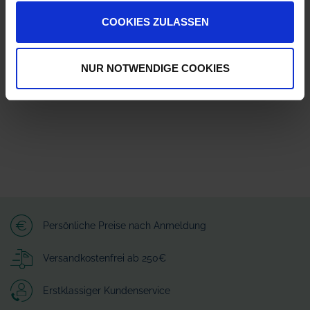
COOKIES ZULASSEN
Herstellerinformationen (GPSR)
AMAZONEN-WERKE H. DREYER SE & Co. KG
Am Amazonenwerk 41518
49205 Hasbergen
NUR NOTWENDIGE COOKIES
amazone@amazone.net
Persönliche Preise nach Anmeldung
Versandkostenfrei ab 250€
Erstklassiger Kundenservice