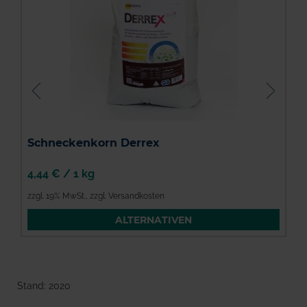
Schneckenkorn Derrex
4,44 €
/
1 kg
5
zzgl. 19% MwSt.
,
zzgl. Versandkosten
z
ALTERNATIVEN
Stand: 2020