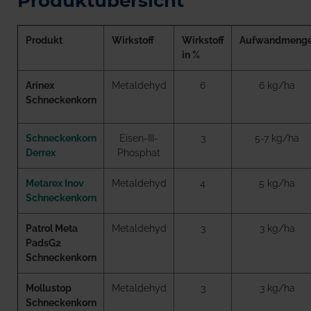
Produktübersicht
Produkt
Wirkstoff
Wirkstoff
Aufwandmeng
in %
Arinex
Metaldehyd
6
6 kg/ha
Schneckenkorn
Schneckenkorn
Eisen-III-
3
5-7 kg/ha
Derrex
Phosphat
Metarex Inov
Metaldehyd
4
5 kg/ha
Schneckenkorn
Patrol Meta
Metaldehyd
3
3 kg/ha
PadsG2
Schneckenkorn
Mollustop
Metaldehyd
3
3 kg/ha
Schneckenkorn