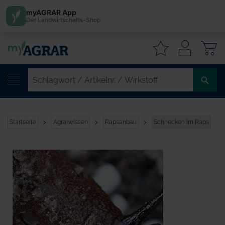
myAGRAR App
Der Landwirtschafts-Shop
W
SC
/
AR
/
Startseite
Agrarwissen
Rapsanbau
Schnecken im Raps
WI