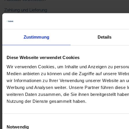
Zahlung und Lieferung
Mein Konto
Reklamation
Zustimmung
Details
Feedback
Häufig gestellte Fragen
Diese Webseite verwendet Cookies
Kontakt
Wir verwenden Cookies, um Inhalte und Anzeigen zu personal
Medien anbieten zu können und die Zugriffe auf unsere Web
Bonusprogramm
wir Informationen zu Ihrer Verwendung unserer Website an un
Werbung und Analysen weiter. Unsere Partner führen diese 
Informationen
weiteren Daten zusammen, die Sie ihnen bereitgestellt habe
Nutzung der Dienste gesammelt haben.
Über uns
Hersteller
Einwilligungsauswahl
Kundenerfahrungen
Notwendig