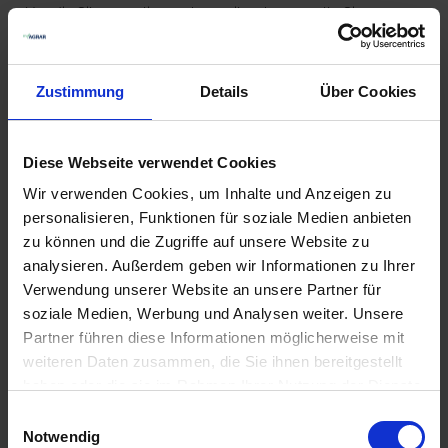
Um die Silagequalität zu beurteilen, können alle Sinne
eingesetzt werden. Der Geruch sollte angenehm säuerlich
sein. Außerdem darf die Silage nicht nach Essigsäure,
Alkohol, Hefe oder Schimmel riechen. Die Farbe reicht je
Zustimmung
Details
Über Cookies
nach Sorte von goldgelb bis gelb-olive.
Um eine optimale Fütterung von Hochleistungsherden zu
gewährleisten, reicht das reine Gefühl jedoch nicht aus.
Diese Webseite verwendet Cookies
Dieses ist nicht exakt genug. Für eine genaue Bestimmung
des Futterwertes der Silage ist eine Laboranalyse nötig. Je
Wir verwenden Cookies, um Inhalte und Anzeigen zu
mehr Parameter analysiert werden, desto genauer kann die
personalisieren, Funktionen für soziale Medien anbieten
Rationsberechnung erfolgen. Wenn Sie mehrere
zu können und die Zugriffe auf unsere Website zu
Silagestapel angelegt haben, sollten Sie jeden Stapel
analysieren. Außerdem geben wir Informationen zu Ihrer
separat bewerten. Hier finden Sie im myAGRAR Onlineshop
Verwendung unserer Website an unsere Partner für
geeignete Analysesets für Ihre Maissilage:
soziale Medien, Werbung und Analysen weiter. Unsere
Partner führen diese Informationen möglicherweise mit
weiteren Daten zusammen, die Sie ihnen bereitgestellt
5
haben oder die sie im Rahmen Ihrer Nutzung der Dienste
gesammelt haben.
Einwilligungsauswahl
Notwendig