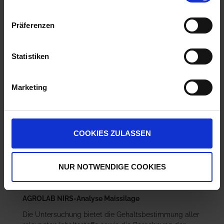
Präferenzen
Statistiken
AGROLAB NIRS-
Analyse Maissilage
Marketing
50,52 €
/
1 St
zzgl. 19% MwSt.
,
zzgl.
Versandkosten
COOKIES ZULASSEN
IN DEN
WARENKORB
NUR NOTWENDIGE COOKIES
AGROLAB NIRS-Analyse Maissilage
Die Untersuchung bietet die Gehaltsbestimmung aller