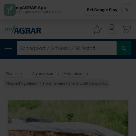
myAGRAR App
Bei Google Play
Der Landwirtschafts-Shop
W
SC
/
AR
/
Startseite
Agrarwissen
Maisanbau
WI
Mais richtig silieren – Tipps für eine hohe Grundfutterqualität