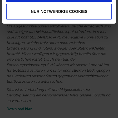
Glauben Sie, dass Sie in diesem Marktsegment weiterhin
führend bleiben werden?
NUR NOTWENDIGE COOKIES
SESVANDERHAVE versucht die Entwicklung der
Anforderungen vorherzusehen, um auf die Bedürfnisse vor
Ort abgestimmte Sorten anzubieten, welche ertragreich sind
und weniger landwirtschaftlichen Input erfordern. In naher
Zukunft hofft SESVANDERHAVE die negative Korrelation zu
beseitigen, welche trotz allem noch zwischen
Ertragsleistung und Toleranz gegenüber Blattkrankheiten
besteht. Hierzu verfügen wir gegenwärtig bereits über die
erforderlichen Mittel. Durch den Bau der
Forschungseinrichtung SVIC können wir unsere Kapazitäten
für Biotests ausweiten, um unter kontrollierten Bedingungen
das Verhalten unserer Sorten gegenüber unterschiedlichen
Blattkrankheiten zu untersuchen.
Dies ist in Verbindung mit den Möglichkeiten der
Genotypisierung ein hervorragender Weg, unsere Forschung
zu verbessern.
Download hier