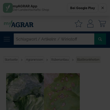
myAGRAR App
Bei Google Play
Der Landwirtschafts-Shop
W
SC
/
AR
/
Startseite
Agrarwissen
Rübenanbau
Blattkrankheiten
WI