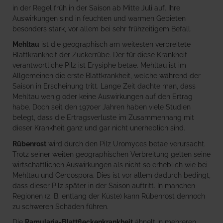
in der Regel früh in der Saison ab Mitte Juli auf. Ihre
Auswirkungen sind in feuchten und warmen Gebieten
besonders stark, vor allem bei sehr frühzeitigem Befall.
Mehltau
ist die geographisch am weitesten verbreitete
Blattkrankheit der Zuckerrübe. Der für diese Krankheit
verantwortliche Pilz ist Erysiphe betae. Mehltau ist im
Allgemeinen die erste Blattkrankheit, welche während der
Saison in Erscheinung tritt. Lange Zeit dachte man, dass
Mehltau wenig oder keine Auswirkungen auf den Ertrag
habe. Doch seit den 1970er Jahren haben viele Studien
belegt, dass die Ertragsverluste im Zusammenhang mit
dieser Krankheit ganz und gar nicht unerheblich sind.
Rübenrost
wird durch den Pilz Uromyces betae verursacht.
Trotz seiner weiten geographischen Verbreitung gelten seine
wirtschaftlichen Auswirkungen als nicht so erheblich wie bei
Mehltau und Cercospora. Dies ist vor allem dadurch bedingt,
dass dieser Pilz später in der Saison auftritt. In manchen
Regionen (z. B. entlang der Küste) kann Rübenrost dennoch
zu schweren Schäden führen.
Die
Ramularia-Blattfleckenkrankheit
ähnelt in mehreren