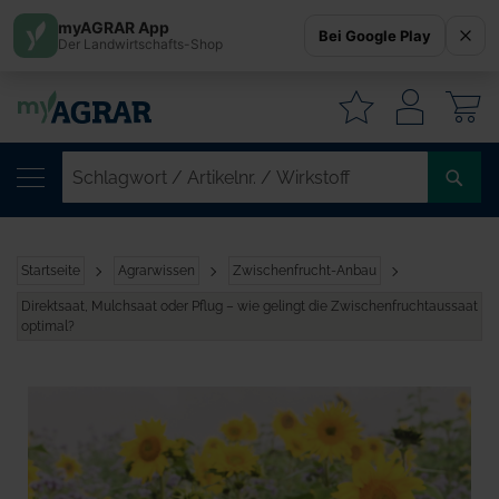
myAGRAR App
Bei Google Play
Der Landwirtschafts-Shop
W
SC
/
AR
/
Startseite
Agrarwissen
Zwischenfrucht-Anbau
WI
Direktsaat, Mulchsaat oder Pflug – wie gelingt die Zwischenfruchtaussaat
optimal?