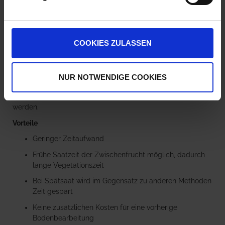
Stoppel ausgesät und dabei auf jede Art einer
vorangegangenen Bodenbearbeitung verzichtet. Dieses
Verfahren ist insbesondere bei einer späten Ernte
interessant, wenn die Zeit fehlt, um das Ausfallgetreide
COOKIES ZULASSEN
auflaufen und nochmals bearbeiten zu lassen. Gleichzeitig
wird durch den nur minimalen Eingriff in den Boden die
Verdunstung der Restfeuchtigkeit minimiert. Gerade wenn
die Direktsaat unmittelbar nach dem Dreschen erfolgt, kann
NUR NOTWENDIGE COOKIES
der Zwischenfrucht so oft ein Wachstumsvorsprung
gegenüber dem Ausfallgetreide und dem Unkraut geboten
werden.
Vorteile
Geringer Zeitaufwand
Frühe Saatzeit der Zwischenfrucht möglich, dadurch
lange Vegetationszeit
Bei Spätsaat wird im Gegensatz zu anderen Methoden
Zeit gespart
Keine zusätzlichen Kosten für eine vorherige
Bodenbearbeitung