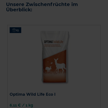
Unsere Zwischenfrüchte im
Überblick:
15
A
Optima Wild Life Eco I
6,11 €
/
1 kg
8