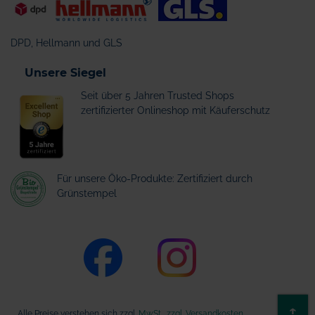
DPD, Hellmann und GLS
Unsere Siegel
Seit über 5 Jahren Trusted Shops
zertifizierter Onlineshop mit Käuferschutz
Für unsere Öko-Produkte: Zertifiziert durch
Grünstempel
ZU
↑
Alle Preise verstehen sich zzgl.
MwSt., zzgl. Versandkosten