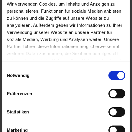
Wir verwenden Cookies, um Inhalte und Anzeigen zu
Gute Bestandsetablierung durch präzise Drilltechnik
personalisieren, Funktionen für soziale Medien anbieten
Bearbeitungsintensität lässt sich an Bodenzustand
zu können und die Zugriffe auf unsere Website zu
anpassen
analysieren. Außerdem geben wir Informationen zu Ihrer
Schon aufgelaufenes Ausfallgetreide wird gleich mit
Verwendung unserer Website an unsere Partner für
eingearbeitet
soziale Medien, Werbung und Analysen weiter. Unsere
Partner führen diese Informationen möglicherweise mit
Nachteile
weiteren Daten zusammen, die Sie ihnen bereitgestellt
Höherer Anspruch an das Strohmanagement,
haben oder die sie im Rahmen Ihrer Nutzung der Dienste
insbesondere an die gleichmäßige Querverteilung bei
gesammelt haben.
Einwilligungsauswahl
gehäckseltem Stroh
Notwendig
Je nach Bodenbearbeitungsintensität können Kosten
und Zeitaufwand steigen
Präferenzen
Der minimale Weg: Die Direktsaat
Statistiken
der Zwischenfrucht
Bei der Direktsaat wird die Zwischenfrucht direkt in den
Marketing