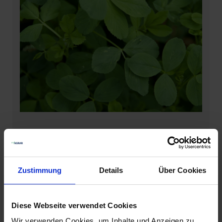
Forschungsprojekt „NovaLuz“ für
heimisches Eiweißfutter startet
Zustimmung
Details
Über Cookies
Im Januar 2022 startet am Institut für Landtechnik und
Tierhaltung (ILT) in Freising das neue Forschungsprojekt
„NovaLuz“. Ziel ist es, die Produktion von
Diese Webseite verwendet Cookies
Eiweißfuttermitteln aus heimischen Quellen
voranzubringen. Dafür soll das Verfahren von der
Wir verwenden Cookies, um Inhalte und Anzeigen zu