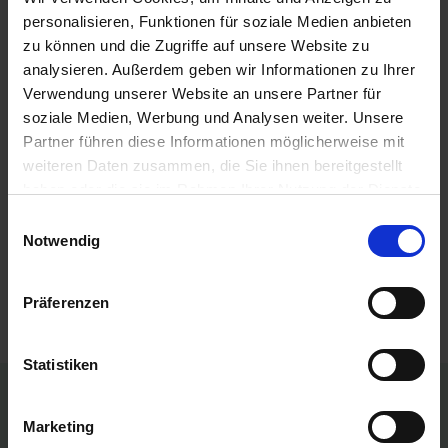
Werbung bis zur Konservierung von Luzernen sowie
personalisieren, Funktionen für soziale Medien anbieten
Luzernen- und Kleegrasbeständen mit dem Ziel der
zu können und die Zugriffe auf unsere Website zu
Herstellung von Eiweißfuttermitteln mit verbessertem
analysieren. Außerdem geben wir Informationen zu Ihrer
Aminosäurenmuster für Schweine und Wiederkäuer
Verwendung unserer Website an unsere Partner für
erarbeitet und auf den Markt gebracht werden. Mehr
soziale Medien, Werbung und Analysen weiter. Unsere
dazu hier
Partner führen diese Informationen möglicherweise mit
Lesen Sie mehr:
weiteren Daten zusammen, die Sie ihnen bereitgestellt
haben oder die sie im Rahmen Ihrer Nutzung der Dienste
LFL.BAYERN.DE
gesammelt haben.
Einwilligungsauswahl
Notwendig
Präferenzen
Statistiken
Persönliche Preise nach Anmeldung
Marketing