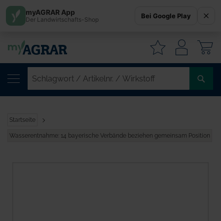
myAGRAR App
Bei Google Play
Der Landwirtschafts-Shop
W
SC
/
AR
/
Startseite
WI
Wasserentnahme: 14 bayerische Verbände beziehen gemeinsam Position