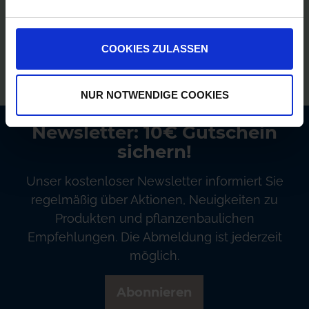
Versandkostenfrei ab 250€
Erstklassiger Kundenservice
COOKIES ZULASSEN
Bezahlung auf Rechnung
NUR NOTWENDIGE COOKIES
Newsletter: 10€ Gutschein
sichern!
Unser kostenloser Newsletter informiert Sie
regelmäßig über Aktionen, Neuigkeiten zu
Produkten und pflanzenbaulichen
Empfehlungen. Die Abmeldung ist jederzeit
möglich.
Abonnieren