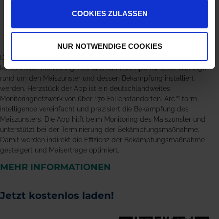
COOKIES ZULASSEN
NUR NOTWENDIGE COOKIES
Das digitale Serviceangebot Arc™ farm intelligence ist ein
kostenfreies Monitoring-Tool und kann als App für alles Wichtige
rund um den Maiszünsler und dessen Bekämpfung installiert
werden. Herzstück der App ist ein deutschlandweites
Monitoringnetzwerk von über 170 Fallenstandorten. Arc™ farm
intelligence vereinfacht und präzisiert die Bekämpfung des
Maiszünslers. Die App hilft beim Monitoring des Maiszünsler und
unterstützt bei der Terminierung der Bekämpfungsmaßnahme.
Damit werden indirekt die Effizienz der Bekämpfungsmaßnahme
gesteigert und Maiserträge optimiert.
MEHR INFORMATIONEN
Jetzt kostenlos laden!