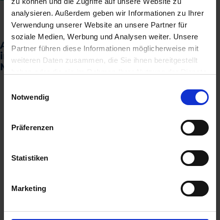
zu können und die Zugriffe auf unsere Website zu
analysieren. Außerdem geben wir Informationen zu Ihrer
Verwendung unserer Website an unsere Partner für
soziale Medien, Werbung und Analysen weiter. Unsere
Arc™ farm intelligence – Jederzeit
Partner führen diese Informationen möglicherweise mit
informiert mit dem Maiszünsler-
weiteren Daten zusammen, die Sie ihnen bereitgestellt
Monitoring im Hosentaschenformat
haben oder die sie im Rahmen Ihrer Nutzung der Dienste
gesammelt haben.
Einwilligungsauswahl
Notwendig
Präferenzen
Statistiken
Marketing