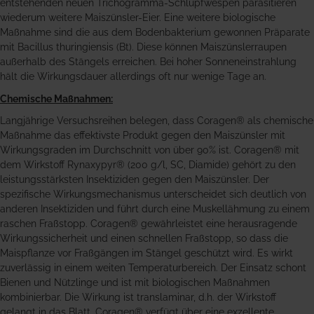
entstehenden neuen Trichogramma-Schlupfwespen parasitieren
wiederum weitere Maiszünsler-Eier. Eine weitere biologische
Maßnahme sind die aus dem Bodenbakterium gewonnen Präparate
mit Bacillus thuringiensis (Bt). Diese können Maiszünslerraupen
außerhalb des Stängels erreichen. Bei hoher Sonneneinstrahlung
hält die Wirkungsdauer allerdings oft nur wenige Tage an.
Chemische Maßnahmen:
Langjährige Versuchsreihen belegen, dass Coragen® als chemische
Maßnahme das effektivste Produkt gegen den Maiszünsler mit
Wirkungsgraden im Durchschnitt von über 90% ist. Coragen® mit
dem Wirkstoff Rynaxypyr® (200 g/l, SC, Diamide) gehört zu den
leistungsstärksten Insektiziden gegen den Maiszünsler. Der
spezifische Wirkungsmechanismus unterscheidet sich deutlich von
anderen Insektiziden und führt durch eine Muskellähmung zu einem
raschen Fraßstopp. Coragen® gewährleistet eine herausragende
Wirkungssicherheit und einen schnellen Fraßstopp, so dass die
Maispflanze vor Fraßgängen im Stängel geschützt wird. Es wirkt
zuverlässig in einem weiten Temperaturbereich. Der Einsatz schont
Bienen und Nützlinge und ist mit biologischen Maßnahmen
kombinierbar. Die Wirkung ist translaminar, d.h. der Wirkstoff
gelangt in das Blatt. Coragen® verfügt über eine exzellente