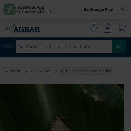
myAGRAR App
Bei Google Play
Der Landwirtschafts-Shop
W
SC
/
AR
/
Startseite
Agrarwissen
Digital gegen den Maiszünsler!
WI