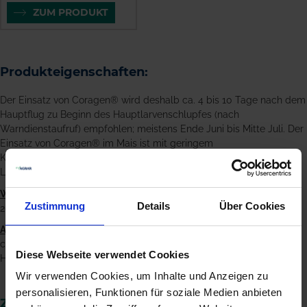
ZUM PRODUKT
Produkteigenschaften:
Der Einsatz von Coragen® wird deshalb ca. 4 bis 10 Tage nach dem
Hauptflug zu Beginn des Hauptlarvenschlupfes (nach
Warndienstaufruf) empfohlen; meistens Ende Juni bis Mitte Juli. Der
Einsatz von Coragen® im Mais ist mit geringem
Koordinationsaufwand bezüglich der Zusammenarbeit zwischen
Landwirt, Handel, Maschinenringen und Lohnunternehmer möglich.
Wirkstoff:
Zustimmung
Details
Über Cookies
200 g/l Chlorantraniliprole
Anwendungszeitpunkt:
ca. 4 bis 10 Tage nach dem Hauptflug zu Beginn des
Diese Webseite verwendet Cookies
Hauptlarvenschlupfes
Wir verwenden Cookies, um Inhalte und Anzeigen zu
personalisieren, Funktionen für soziale Medien anbieten
ZUM PRODUKT