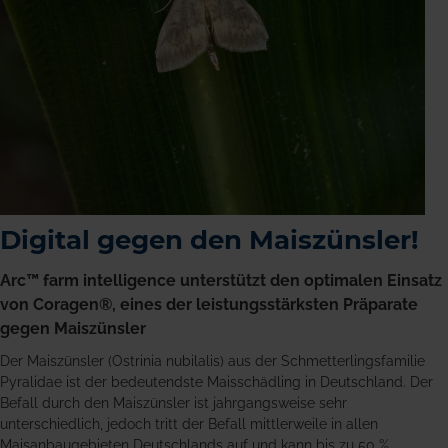
Digital gegen den Maiszünsler!
Arc™ farm intelligence unterstützt den optimalen Einsatz
von Coragen®, eines der leistungsstärksten Präparate
gegen Maiszünsler
Der Maiszünsler (Ostrinia nubilalis) aus der Schmetterlingsfamilie
Pyralidae ist der bedeutendste Maisschädling in Deutschland. Der
Befall durch den Maiszünsler ist jahrgangsweise sehr
unterschiedlich, jedoch tritt der Befall mittlerweile in allen
Maisanbaugebieten Deutschlands auf und kann bis zu 50 %