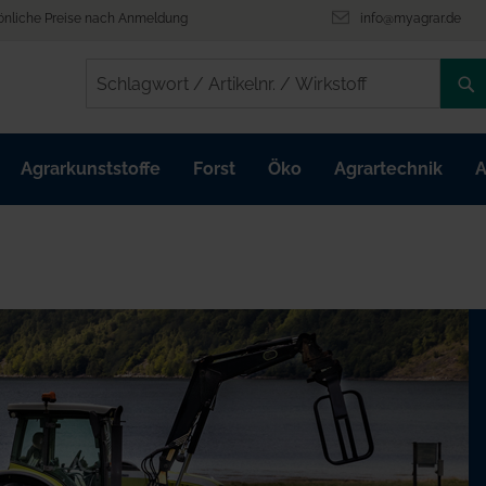
önliche Preise nach Anmeldung
info@myagrar.de
/
/
Agrarkunststoffe
Forst
Öko
Agrartechnik
A