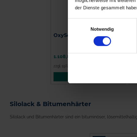
möglicherweise mit weiteren
der Dienste gesammelt habe
Einwilligungsauswahl
Notwendig
OxySeal Barriere-Silofolie
S
x
1.108,80 €
/
1 St
6
zzgl. 19% MwSt.
,
zzgl. Versandkosten
zz
ZUM PRODUKT
Silolack & Bitumenhärter
Silolack und Bitumenhärter sind ein bituminöser, lösemittelhalt