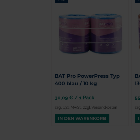
BAT Pro PowerPress Typ
B
400 blau / 10 kg
13
30,09 €
/
1 Pack
5
zzgl. 19% MwSt.
,
zzgl. Versandkosten
zz
IN DEN WARENKORB