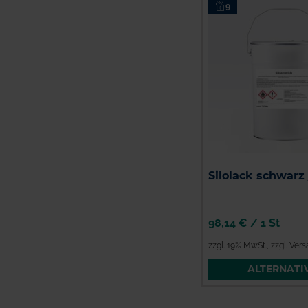
9
Silolack schwarz 
98,14 €
/
1 St
zzgl. 19% MwSt.
,
zzgl. Ver
ALTERNATI