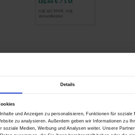
125,00 €
/
1 St
zzgl. 19% MwSt.
,
zzgl.
Versandkosten
ZUM PRODUKT
lierung von Mais, Gras und GPS. Sie schützen die Silage zuverlässig v
en.
er, um Schäden an Folien optimal abzudichten und zu isolieren.
Details
Cookies
nhalte und Anzeigen zu personalisieren, Funktionen für soziale
Website zu analysieren. Außerdem geben wir Informationen zu I
r soziale Medien, Werbung und Analysen weiter. Unsere Partner