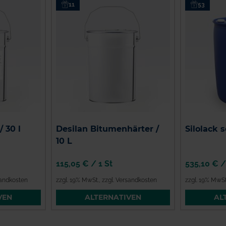
11
53
/ 30 l
Desilan Bitumenhärter /
Silolack 
10 L
115,05 €
/
1 St
535,10 €
sandkosten
zzgl. 19% MwSt.
,
zzgl. Versandkosten
zzgl. 19% MwSt
VEN
ALTERNATIVEN
AL