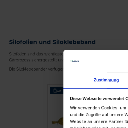
Silofolien und Siloklebeband
Silofolien sind das wichtigste Material für eine erfolgreiche Si
Gärprozess sichergestellt und Qualitätsverluste minimiert werd
Die Siloklebebänder verfügen über einen starken Adhäsionskleb
Zustimmung
10
Diese Webseite verwendet 
Wir verwenden Cookies, um I
und die Zugriffe auf unsere 
Website an unsere Partner fü