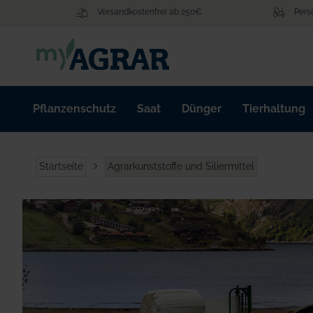
Zum
Versandkostenfrei ab 250€
Pers
Inhalt
springen
Pflanzenschutz
Saat
Dünger
Tierhaltung
Startseite
Agrarkunststoffe und Siliermittel