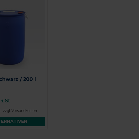
schwarz / 200 l
/
1 St
.
,
zzgl. Versandkosten
TERNATIVEN