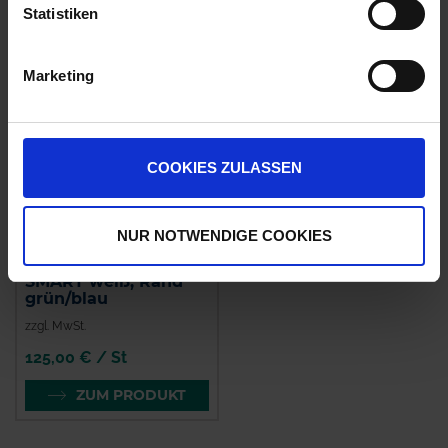
Statistiken
Marketing
COOKIES ZULASSEN
NUR NOTWENDIGE COOKIES
BAT Pro PowerNet
SMART weiß, Rand
grün/blau
zzgl. MwSt.
125,00 € / St
ZUM PRODUKT