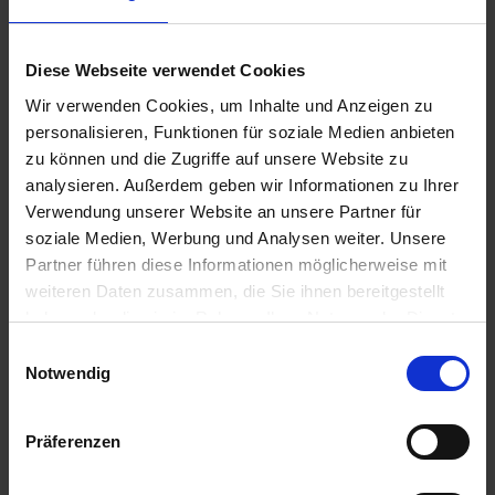
Diese Webseite verwendet Cookies
Wir verwenden Cookies, um Inhalte und Anzeigen zu
personalisieren, Funktionen für soziale Medien anbieten
zu können und die Zugriffe auf unsere Website zu
analysieren. Außerdem geben wir Informationen zu Ihrer
Verwendung unserer Website an unsere Partner für
POWERStretch 0,75
soziale Medien, Werbung und Analysen weiter. Unsere
Salzleckstein 10 kg
m x 1500 m x 25 µm
Partner führen diese Informationen möglicherweise mit
zzgl. MwSt.
zzgl. MwSt.
weiteren Daten zusammen, die Sie ihnen bereitgestellt
109,70 € / St
0,73 € / kg
haben oder die sie im Rahmen Ihrer Nutzung der Dienste
gesammelt haben.
Einwilligungsauswahl
IN DEN
IN DEN
Notwendig
WARENKORB
WARENKORB
Präferenzen
Ähnliche Produkte