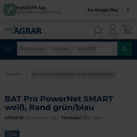
myAGRAR App
Bei Google Play
Der Landwirtschafts-Shop
W
SC
/
AR
/
Startseite
BAT Pro PowerNet SMART weiß, Rand grün/blau
WI
BAT Pro PowerNet SMART
weiß, Rand grün/blau
Artikel-Nr.
857004-01-cfg
Hersteller:
BAT Agrar
Zum
12