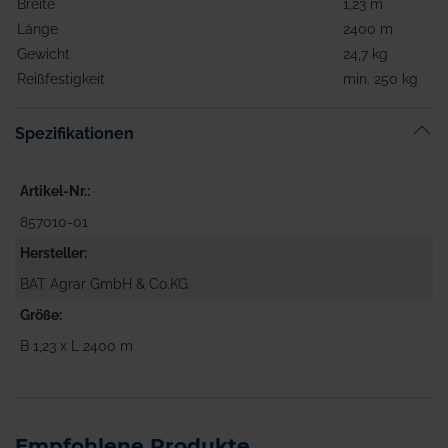
Breite
1,23 m
Länge
2400 m
Gewicht
24,7 kg
Reißfestigkeit
min. 250 kg
Spezifikationen
Artikel-Nr.
857010-01
Hersteller
BAT Agrar GmbH & Co.KG
Größe
B 1,23 x L 2400 m
Empfohlene Produkte