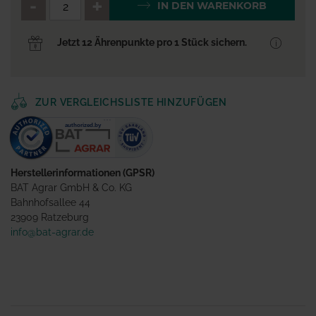
QTY_CONTROL_DECREASE
QTY_CONTROL_INCR
IN DEN WARENKORB
Jetzt 12 Ährenpunkte pro 1 Stück sichern.
ZUR VERGLEICHSLISTE HINZUFÜGEN
Herstellerinformationen (GPSR)
BAT Agrar GmbH & Co. KG
Bahnhofsallee 44
23909 Ratzeburg
info@bat-agrar.de