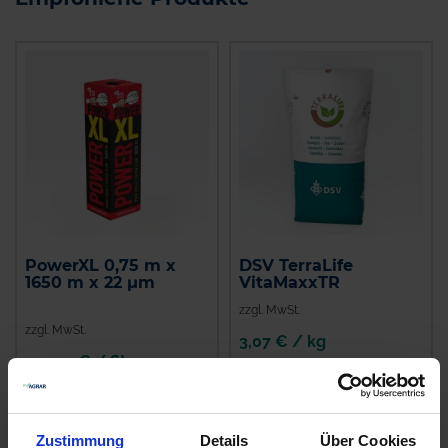
PowerXL 0,75 m x
DSV TerraLife
1650 m x 22 µm
VitaMaxxTR
zzgl. MwSt.
zzgl. MwSt.
3,07 € / kg
110,30 € / St
IN DEN
ZUM PRODUKT
WARENKORB
Zustimmung
Details
Über Cookies