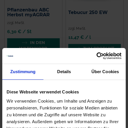
Pflanzenbau ABC
Tebucur 250 EW
Herbst myAGRAR
zzgl. MwSt.
zzgl. MwSt.
6,30 € / St
11,47 € / l
IN DEN
WARENKORB
ZUM PRODUKT
Zustimmung
Details
Über Cookies
Diese Webseite verwendet Cookies
Wir verwenden Cookies, um Inhalte und Anzeigen zu
personalisieren, Funktionen für soziale Medien anbieten
zu können und die Zugriffe auf unsere Website zu
analysieren. Außerdem geben wir Informationen zu Ihrer
Orius
Navura