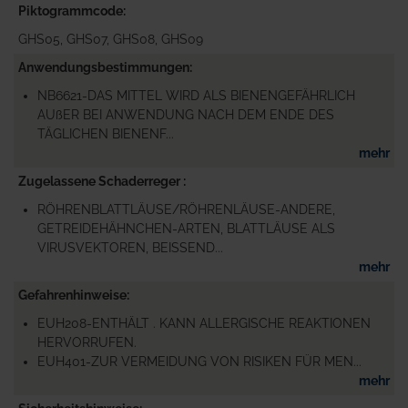
Piktogrammcode
GHS05, GHS07, GHS08, GHS09
Anwendungsbestimmungen
NB6621-DAS MITTEL WIRD ALS BIENENGEFÄHRLICH
AUßER BEI ANWENDUNG NACH DEM ENDE DES
TÄGLICHEN BIENENF...
mehr
Zugelassene Schaderreger
RÖHRENBLATTLÄUSE/RÖHRENLÄUSE-ANDERE,
GETREIDEHÄHNCHEN-ARTEN, BLATTLÄUSE ALS
VIRUSVEKTOREN, BEISSEND...
mehr
Gefahrenhinweise
EUH208-ENTHÄLT . KANN ALLERGISCHE REAKTIONEN
HERVORRUFEN.
EUH401-ZUR VERMEIDUNG VON RISIKEN FÜR MEN...
mehr