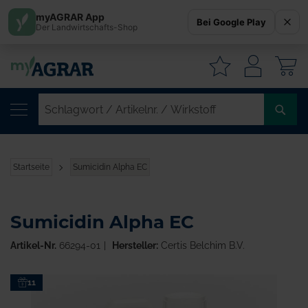
myAGRAR App
Bei Google Play
Der Landwirtschafts-Shop
W
SC
/
AR
/
Startseite
Sumicidin Alpha EC
WI
Sumicidin Alpha EC
Artikel-Nr.
66294-01
Hersteller:
Certis Belchim B.V.
Zum
11
Ende