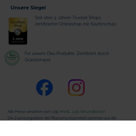
Unsere Siegel
Seit über 5 Jahren Trusted Shops
zertifizierter Onlineshop mit Käuferschutz
Für unsere Öko-Produkte: Zertifiziert durch
Grünstempel
Alle Preise verstehen sich zzgl.
MwSt., zzgl. Versandkosten
Die Zulassungsdaten der Pflanzenschutzmittel stammen aus der
Datenbank des Bundesamts für Verbraucherschutz und
Lebensmittelsicherheit (BVL).