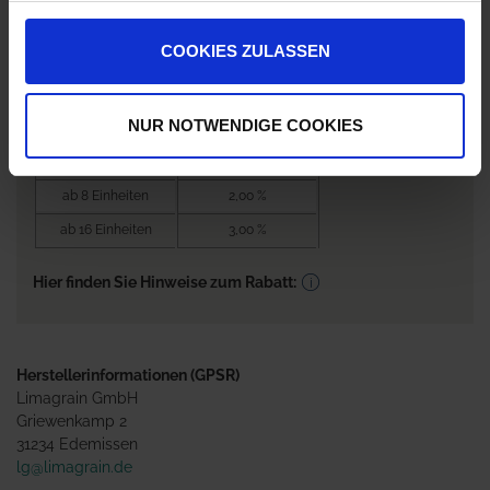
0,00 €
pro 1 Einheit
COOKIES ZULASSEN
Nicht lieferbar
Bestellmenge
Rabatt je EH / EH
NUR NOTWENDIGE COOKIES
Preis
ab 4 Einheiten
1,00 %
ab 8 Einheiten
2,00 %
ab 16 Einheiten
3,00 %
Hier finden Sie Hinweise zum Rabatt:
Herstellerinformationen (GPSR)
Limagrain GmbH
Griewenkamp 2
31234 Edemissen
lg@limagrain.de