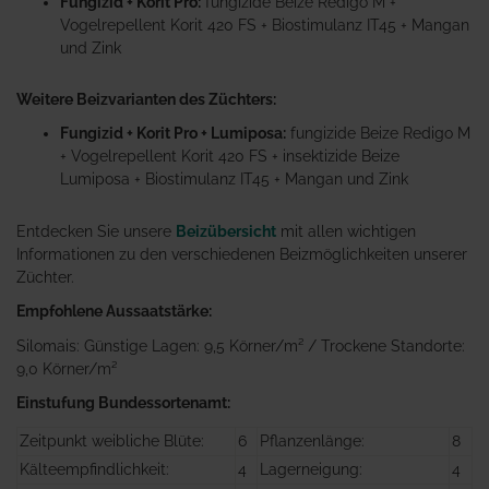
Fungizid + Korit Pro:
fungizide Beize Redigo M +
Vogelrepellent Korit 420 FS + Biostimulanz IT45 + Mangan
und Zink
Weitere Beizvarianten des Züchters:
Fungizid + Korit Pro + Lumiposa:
fungizide Beize Redigo M
+ Vogelrepellent Korit 420 FS + insektizide Beize
Lumiposa + Biostimulanz IT45 + Mangan und Zink
Entdecken Sie unsere
Beizübersicht
mit allen wichtigen
Informationen zu den verschiedenen Beizmöglichkeiten unserer
Züchter.
Empfohlene Aussaatstärke:
Silomais: Günstige Lagen: 9,5 Körner/m² / Trockene Standorte:
9,0 Körner/m²
Einstufung Bundessortenamt:
Zeitpunkt weibliche Blüte:
6
Pflanzenlänge:
8
Kälteempfindlichkeit:
4
Lagerneigung:
4