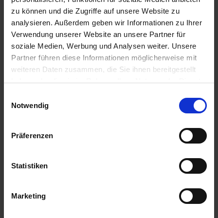
zu können und die Zugriffe auf unsere Website zu
analysieren. Außerdem geben wir Informationen zu Ihrer
Verwendung unserer Website an unsere Partner für
soziale Medien, Werbung und Analysen weiter. Unsere
Partner führen diese Informationen möglicherweise mit
weiteren Daten zusammen, die Sie ihnen bereitgestellt
MAS 159 A
MAS 195 P
haben oder die sie im Rahmen Ihrer Nutzung der Dienste
gesammelt haben.
zzgl. MwSt.
zzgl. MwSt.
Einwilligungsauswahl
Notwendig
Preis auf Anfrage
Preis auf Anfrage
ALTERNATIVE
ALTERNATIVE
Präferenzen
PRODUKTE
PRODUKTE
Statistiken
Anmelden für Ihren persönlichen Preis
Marketing
0,00 €
/
Eh