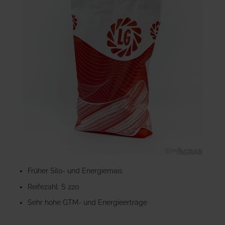
der
Bildgalerie
springen
Zum
Anfang
Früher Silo- und Energiemais
der
Reifezahl: S 220
Bildgalerie
springen
Sehr hohe GTM- und Energieerträge