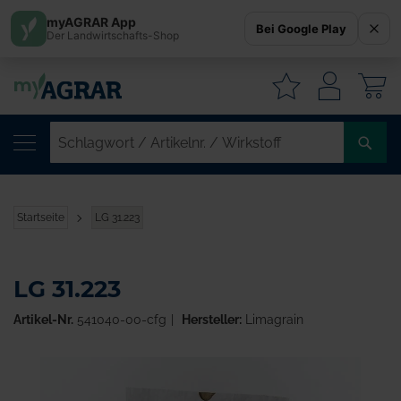
myAGRAR App
Bei Google Play
Der Landwirtschafts-Shop
W
SC
/
AR
/
Startseite
LG 31.223
WI
LG 31.223
Artikel-Nr.
541040-00-cfg
Hersteller:
Limagrain
Zum
Ende