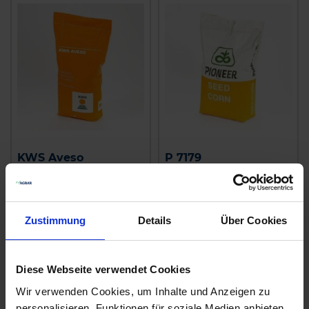
KWS Aveso
P 7179
zzgl. MwSt.
zzgl. MwSt.
Preis auf Anfrage
Preis auf Anfrage
Zustimmung
Details
Über Cookies
ALTERNATIVE
ALTERNATIVE
PRODUKTE
PRODUKTE
Diese Webseite verwendet Cookies
Wir verwenden Cookies, um Inhalte und Anzeigen zu
personalisieren, Funktionen für soziale Medien anbieten