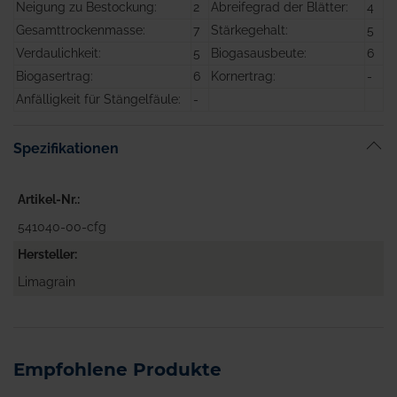
Neigung zu Bestockung:
2
Abreifegrad der Blätter:
4
Gesamttrockenmasse:
7
Stärkegehalt:
5
Verdaulichkeit:
5
Biogasausbeute:
6
Biogasertrag:
6
Kornertrag:
-
Anfälligkeit für Stängelfäule:
-
Spezifikationen
Artikel-Nr.
541040-00-cfg
Hersteller
Limagrain
Empfohlene Produkte