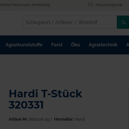
önliche Preise nach Anmeldung
info@myagrar.de
/
/
Agrarkunststoffe
Forst
Öko
Agrartechnik
A
Hardi T-Stück
320331
Artikel-Nr.
862006-29
Hersteller:
Hardi