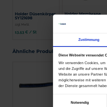
Holder Düsenkörper
Holder Membrane
SY121698
SY025419
zzgl. MwSt.
zzgl. MwSt.
13,53 € / St
4,70 € / St
Zustimmung
IN DEN
IN DEN
WARENKORB
WARENKORB
Ähnliche Produkte
Diese Webseite verwendet 
Wir verwenden Cookies, um I
und die Zugriffe auf unsere 
Website an unsere Partner fü
möglicherweise mit weiteren
der Dienste gesammelt habe
Einwilligungsauswahl
Notwendig