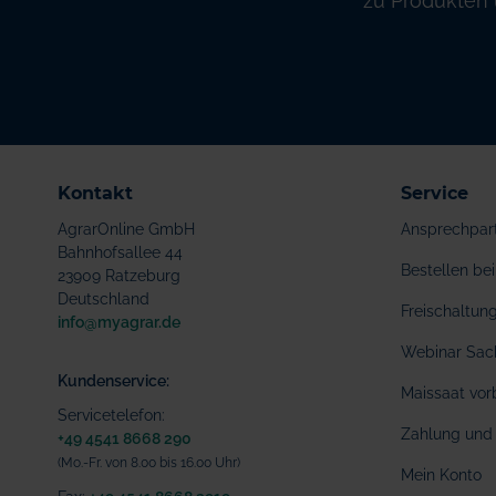
zu Produkten 
Kontakt
Service
AgrarOnline GmbH
Ansprechpar
Bahnhofsallee 44
Bestellen b
23909 Ratzeburg
Deutschland
Freischaltu
info@myagrar.de
Webinar Sac
Kundenservice:
Maissaat vor
Servicetelefon:
Zahlung und 
+49 4541 8668 290
(Mo.-Fr. von 8.00 bis 16.00 Uhr)
Mein Konto