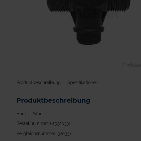
Zum
Anfang
Produktbeschreibung
Spezifikationen
der
Bildgalerie
springen
Produktbeschreibung
Hardi T-Stück
Bestellnummer: 615320331
Vergleichsnummer: 320331