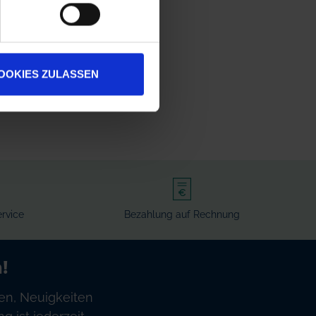
OOKIES ZULASSEN
rvice
Bezahlung auf Rechnung
!
en, Neuigkeiten