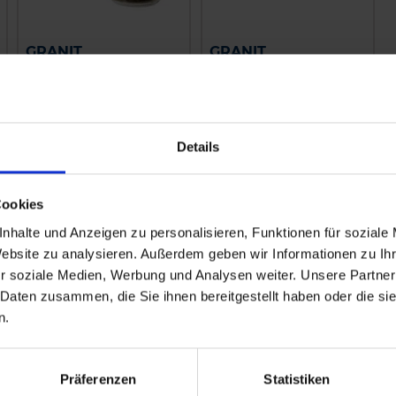
GRANIT
GRANIT
Einschraubverschraubung
Einschraubverschraubu
zzgl. MwSt.
zzgl. MwSt.
5,16 € / St
3,76 € / St
Details
IN DEN
IN DEN
WARENKORB
WARENKORB
Cookies
nhalte und Anzeigen zu personalisieren, Funktionen für soziale
Website zu analysieren. Außerdem geben wir Informationen zu I
r soziale Medien, Werbung und Analysen weiter. Unsere Partner
 Daten zusammen, die Sie ihnen bereitgestellt haben oder die s
n.
Präferenzen
Statistiken