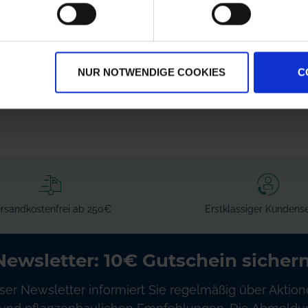
Amazone Schlauch, 1
Amazone
Meter
Alternativhahn
7206300
zzgl. MwSt.
zzgl. MwSt.
NUR NOTWENDIGE COOKIES
C
18,34 € / St
136,55 € / St
IN DEN
IN DEN
WARENKORB
WARENKORB
rsandkostenfrei ab 250€
Erstklassiger Kundense
Newsletter: 10€ Gutschein sichern
ser Newsletter informiert Sie regelmäßig über Aktion