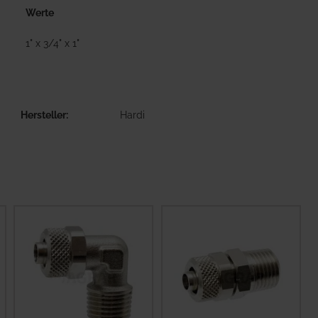
Werte
1" x 3/4" x 1"
Hersteller
Hardi