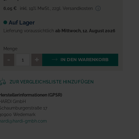
6,05 €
inkl. 19% MwSt.
,
zzgl. Versandkosten
Auf Lager
Lieferung voraussichtlich
ab Mittwoch, 12. August 2026
Menge
QTY_CONTROL_DECREASE
QTY_CONTROL_INCREA
IN DEN WARENKORB
ZUR VERGLEICHSLISTE HINZUFÜGEN
Herstellerinformationen (GPSR)
HARDI GmbH
Schaumburgerstraße 17
30900 Wedemark
hardi@hardi-gmbh.com