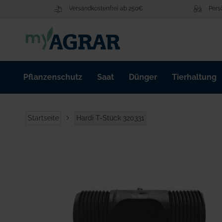
Zum
Versandkostenfrei ab 250€
Pers
Inhalt
springen
Pflanzenschutz
Saat
Dünger
Tierhaltung
Startseite
Hardi T-Stück 320331
Zum
Ende
der
Bildgalerie
springen