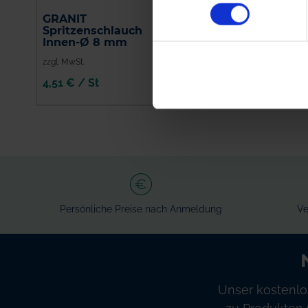
GRANIT
Kverneland
Spritzenschlauch
Filterhahn kpl.
Innen-Ø 8 mm
zzgl. MwSt.
zzgl. MwSt.
4,51 € / St
384,94 € / St
IN DEN
IN DEN
WARENKORB
WARENKORB
Persönliche Preise nach Anmeldung
Ve
Unser kostenlo