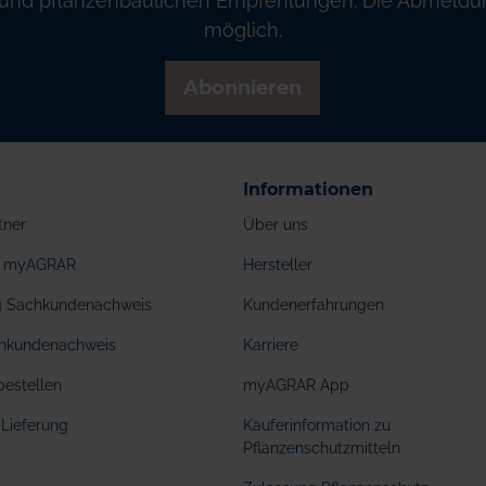
und pflanzenbaulichen Empfehlungen. Die Abmeldung
möglich.
Abonnieren
Informationen
tner
Über uns
ei myAGRAR
Hersteller
ng Sachkundenachweis
Kundenerfahrungen
hkundenachweis
Karriere
bestellen
myAGRAR App
Lieferung
Käuferinformation zu
Pflanzenschutzmitteln