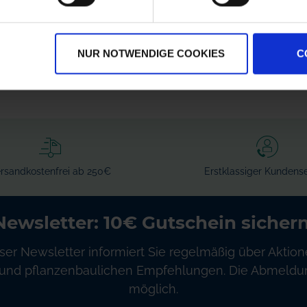
7206300
Innen-Ø 8 mm
zzgl. MwSt.
zzgl. MwSt.
136,55 € / St
4,51 € / St
NUR NOTWENDIGE COOKIES
C
IN DEN
IN DEN
WARENKORB
WARENKORB
rsandkostenfrei ab 250€
Erstklassiger Kundense
Newsletter: 10€ Gutschein sichern
ser Newsletter informiert Sie regelmäßig über Aktion
und pflanzenbaulichen Empfehlungen. Die Abmeldung
möglich.