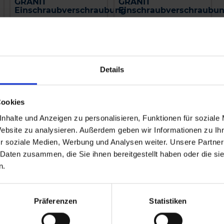
GRANIT
GRANIT
Einschraubverschraubung
Einschraubverschraubu
zzgl. MwSt.
zzgl. MwSt.
5,16 € / St
3,76 € / St
IN DEN
IN DEN
WARENKORB
WARENKORB
Details
Cookies
nhalte und Anzeigen zu personalisieren, Funktionen für soziale
Website zu analysieren. Außerdem geben wir Informationen zu I
r soziale Medien, Werbung und Analysen weiter. Unsere Partner
 Daten zusammen, die Sie ihnen bereitgestellt haben oder die s
n.
Präferenzen
Statistiken
Amazone
GRANIT
Alternativhahn
Spritzenschlauch