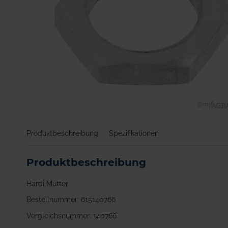
Zum
Anfang
Produktbeschreibung
Spezifikationen
der
Bildgalerie
springen
Produktbeschreibung
Hardi Mutter
Bestellnummer: 615140766
Vergleichsnummer: 140766