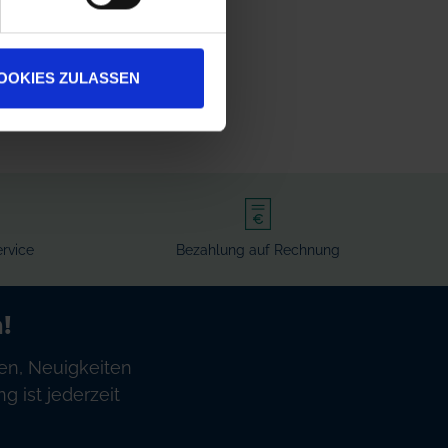
OOKIES ZULASSEN
rvice
Bezahlung auf Rechnung
!
en, Neuigkeiten
 ist jederzeit