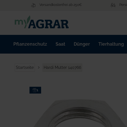
Zum
Versandkostenfrei ab 250€
Pers
Inhalt
springen
Pflanzenschutz
Saat
Dünger
Tierhaltung
Startseite
Hardi Mutter 140766
Zum
1
Ende
der
Bildgalerie
springen