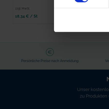
zzgl. MwSt.
zzgl. MwSt.
18,34 € / St
384,94 € / St
IN DEN
IN DEN
WARENKORB
WARENKORB
Persönliche Preise nach Anmeldung
Ve
Unser kostenlo
zu Produkten 