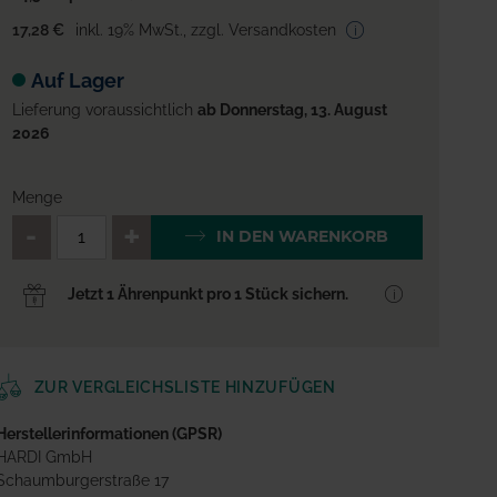
17,28 €
inkl. 19% MwSt.
,
zzgl. Versandkosten
Auf Lager
Lieferung voraussichtlich
ab Donnerstag, 13. August
2026
Menge
QTY_CONTROL_DECREASE
QTY_CONTROL_INCREA
IN DEN WARENKORB
Jetzt 1 Ährenpunkt pro 1 Stück sichern.
ZUR VERGLEICHSLISTE HINZUFÜGEN
Herstellerinformationen (GPSR)
HARDI GmbH
Schaumburgerstraße 17