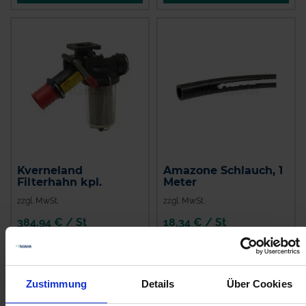
Kverneland
Amazone Schlauch, 1
Filterhahn kpl.
Meter
zzgl. MwSt.
zzgl. MwSt.
384,94 € / St
18,34 € / St
IN DEN
IN DEN
WARENKORB
WARENKORB
Zustimmung
Details
Über Cookies