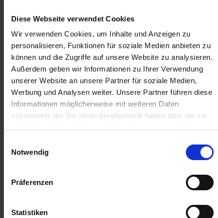
Anmelden für Ihren persönlichen Preis
Diese Webseite verwendet Cookies
Wir verwenden Cookies, um Inhalte und Anzeigen zu
9,61 €
/
St
personalisieren, Funktionen für soziale Medien anbieten zu
können und die Zugriffe auf unsere Website zu analysieren.
9,61 €
pro 1 Stück
Außerdem geben wir Informationen zu Ihrer Verwendung
11,44 €
inkl. 19% MwSt.
,
zzgl. Versandkosten
unserer Website an unsere Partner für soziale Medien,
Werbung und Analysen weiter. Unsere Partner führen diese
Auf Lager
Informationen möglicherweise mit weiteren Daten
Lieferung voraussichtlich
ab Donnerstag, 13. August 2026
zusammen, die Sie ihnen bereitgestellt haben oder die sie
im Rahmen Ihrer Nutzung der Dienste gesammelt haben.
Menge
Einwilligungsauswahl
Notwendig
QTY_CONTROL_DECREASE
QTY_CONTROL_INCR
IN DEN WARENKORB
Präferenzen
ZUR VERGLEICHSLISTE HINZUFÜGEN
Statistiken