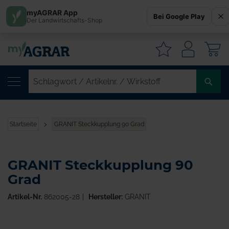
myAGRAR App
Bei Google Play
Der Landwirtschafts-Shop
W
SC
/
AR
/
Startseite
GRANIT Steckkupplung 90 Grad
WI
GRANIT Steckkupplung 90
Grad
Artikel-Nr.
862005-28
Hersteller:
GRANIT
Zum