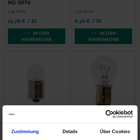
ND SRT4
zzgl. MwSt.
zzgl. MwSt.
15,78 € / St
8,46 € / St
IN DEN
IN DEN
WARENKORB
WARENKORB
GRANIT
GRANIT
Halogenlampe R5W
Halogenlampe
P12/5W
Zustimmung
Details
Über Cookies
zzgl. MwSt.
zzgl. MwSt.