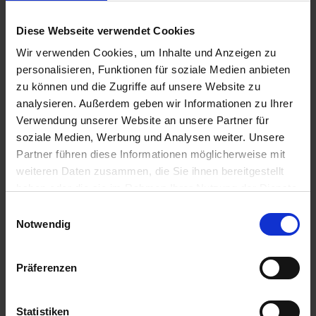
9,19 € / St
9,19 € / St
Diese Webseite verwendet Cookies
IN DEN
IN DEN
Wir verwenden Cookies, um Inhalte und Anzeigen zu
WARENKORB
WARENKORB
personalisieren, Funktionen für soziale Medien anbieten
zu können und die Zugriffe auf unsere Website zu
analysieren. Außerdem geben wir Informationen zu Ihrer
Verwendung unserer Website an unsere Partner für
Anmelden für Ihren persönlichen Preis
soziale Medien, Werbung und Analysen weiter. Unsere
Partner führen diese Informationen möglicherweise mit
12,68 €
/
St
weiteren Daten zusammen, die Sie ihnen bereitgestellt
haben oder die sie im Rahmen Ihrer Nutzung der Dienste
12,68 €
pro 1 Stück
gesammelt haben.
Einwilligungsauswahl
15,09 €
inkl. 19% MwSt.
,
zzgl. Versandkosten
Notwendig
Verfügbar
Präferenzen
Lieferung voraussichtlich ab 22.10.26
Menge
Statistiken