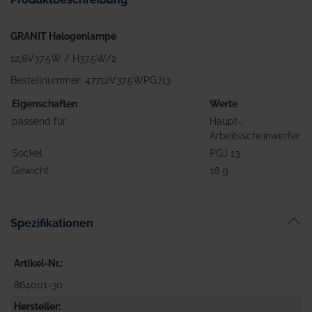
GRANIT Halogenlampe
12,8V37.5W / H37.5W/2
Bestellnummer: 47712V37.5WPGJ13
Eigenschaften
Werte
passend für
Haupt-,
Arbeitsscheinwerfer
Sockel
PGJ 13
Gewicht
18 g
Spezifikationen
Artikel-Nr.
864001-30
Hersteller