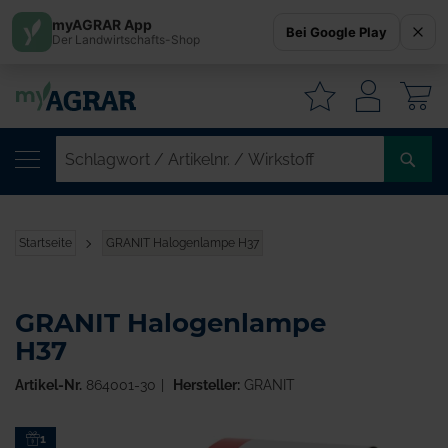
myAGRAR App
Bei Google Play
Der Landwirtschafts-Shop
W
SC
/
AR
/
Startseite
GRANIT Halogenlampe H37
WI
GRANIT Halogenlampe
H37
Artikel-Nr.
864001-30
Hersteller:
GRANIT
Zum
1