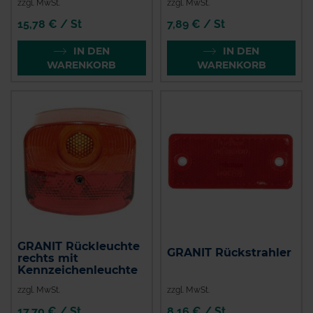
zzgl. MwSt.
zzgl. MwSt.
15,78 € / St
7,89 € / St
IN DEN
IN DEN
WARENKORB
WARENKORB
GRANIT Rückleuchte
GRANIT Rückstrahler
rechts mit
Kennzeichenleuchte
zzgl. MwSt.
zzgl. MwSt.
17,70 € / St
8,16 € / St