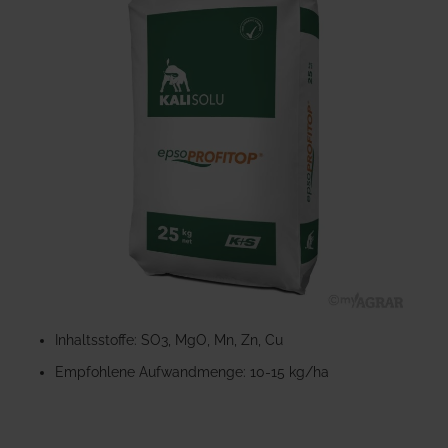
der
Bildgalerie
springen
Zum
Anfang
Inhaltsstoffe: SO3, MgO, Mn, Zn, Cu
der
Empfohlene Aufwandmenge: 10-15 kg/ha
Bildgalerie
springen