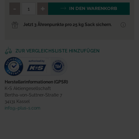
QTY_CONTROL_DECREASE
QTY_CONTROL_INCR
IN DEN WARENKORB
Jetzt 3 Ährenpunkte pro 25 kg Sack sichern.
ZUR VERGLEICHSLISTE HINZUFÜGEN
Herstellerinformationen (GPSR)
K+S Aktiengesellschaft
Bertha-von-Suttner-Straße 7
34131 Kassel
info@-plus-s.com