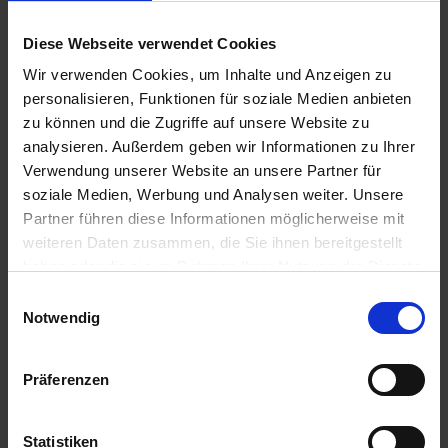
Diese Webseite verwendet Cookies
Wir verwenden Cookies, um Inhalte und Anzeigen zu
personalisieren, Funktionen für soziale Medien anbieten
zu können und die Zugriffe auf unsere Website zu
analysieren. Außerdem geben wir Informationen zu Ihrer
Verwendung unserer Website an unsere Partner für
soziale Medien, Werbung und Analysen weiter. Unsere
BAT Pro Phosphor
Partner führen diese Informationen möglicherweise mit
Wuxal K 40
Aktiv
weiteren Daten zusammen, die Sie ihnen bereitgestellt
zzgl. MwSt.
haben oder die sie im Rahmen Ihrer Nutzung der Dienste
zzgl. MwSt.
10,00 € / l
gesammelt haben.
Einwilligungsauswahl
4,17 € / kg
Notwendig
IN DEN
WARENKORB
ZUM PRODUKT
Präferenzen
Anmelden für Ihren persönlichen Preis
Statistiken