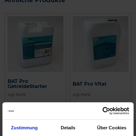
BAT Pro
BAT Pro Vital
GetreideStarter
zzgl. MwSt.
zzgl. MwSt.
6,90 € / l
8,32 € / l
IN DEN
IN DEN
WARENKORB
WARENKORB
Zustimmung
Details
Über Cookies