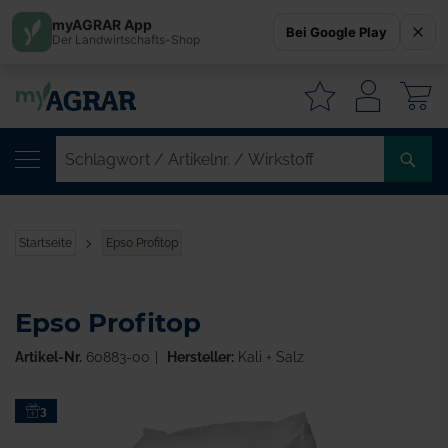
myAGRAR App
Bei Google Play
Der Landwirtschafts-Shop
W
SC
/
AR
/
Startseite
Epso Profitop
WI
Epso Profitop
Artikel-Nr.
60883-00
Hersteller:
Kali + Salz
Zum
3
Ende