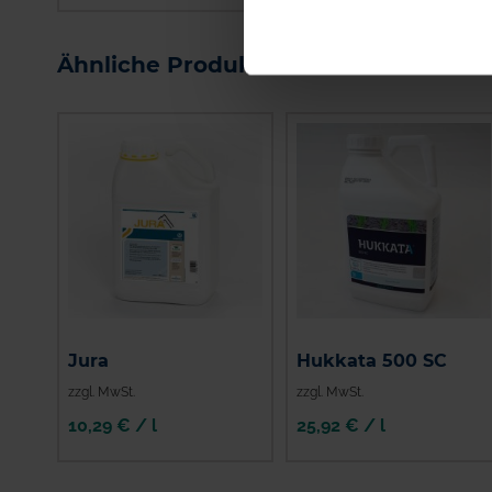
IN DEN
WARENKORB
Ähnliche Produkte
Jura
Hukkata 500 SC
zzgl. MwSt.
zzgl. MwSt.
10,29 € / l
25,92 € / l