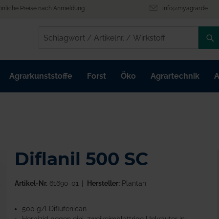
önliche Preise nach Anmeldung
info@myagrar.de
/
/
Agrarkunststoffe
Forst
Öko
Agrartechnik
A
Diflanil 500 SC
Artikel-Nr.
61690-01
Hersteller:
Plantan
500 g/l Diflufenican