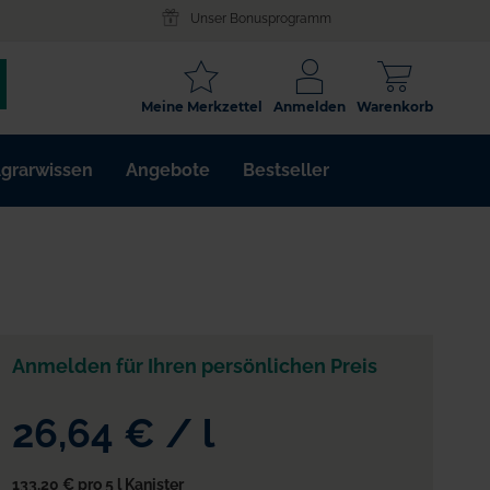
Unser Bonusprogramm
SCHLAGWORT
Meine Merkzettel
Anmelden
Warenkorb
ARTIKELNR.
grarwissen
Angebote
Bestseller
WIRKSTOFF
Anmelden für Ihren persönlichen Preis
26,64 €
/
l
133,20 €
pro 5 l Kanister