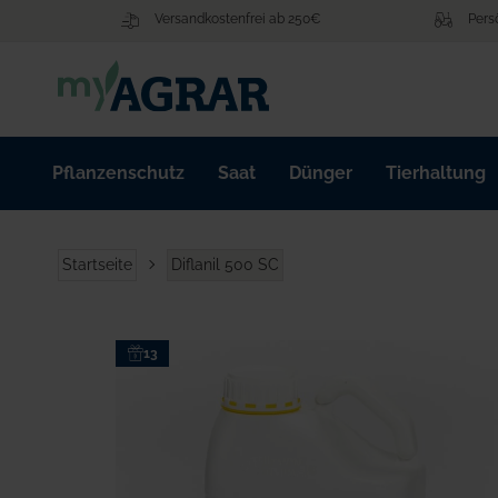
Zum
Versandkostenfrei ab 250€
Pers
Inhalt
springen
Pflanzenschutz
Saat
Dünger
Tierhaltung
Startseite
Diflanil 500 SC
Zum
13
Ende
der
Bildgalerie
springen