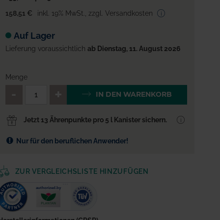
158,51 €
inkl. 19% MwSt.
,
zzgl. Versandkosten
Auf Lager
Lieferung voraussichtlich
ab Dienstag, 11. August 2026
Menge
QTY_CONTROL_DECREASE
QTY_CONTROL_INCREA
IN DEN WARENKORB
Jetzt 13 Ährenpunkte pro 5 l Kanister sichern.
Nur für den beruflichen Anwender!
ZUR VERGLEICHSLISTE HINZUFÜGEN