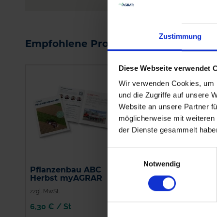
me
Zustimmung
Empfohlene Produkte
Diese Webseite verwendet 
Wir verwenden Cookies, um I
und die Zugriffe auf unsere 
Website an unsere Partner fü
möglicherweise mit weiteren
der Dienste gesammelt habe
Einwilligungsauswahl
Notwendig
Pflanzenbau ABC
Talisma EC
Herbst myAGRAR
zzgl. MwSt.
zzgl. MwSt.
6,30 € / St
70,32 € / l