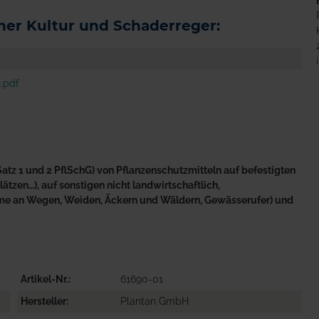
er Kultur und Schaderreger:
.pdf
atz 1 und 2 PflSchG) von Pflanzenschutzmitteln auf befestigten
tzen…), auf sonstigen nicht landwirtschaftlich,
äume an Wegen, Weiden, Äckern und Wäldern, Gewässerufer) und
Artikel-Nr.
61690-01
Hersteller
Plantan GmbH