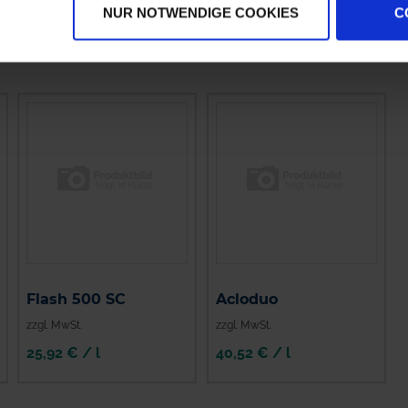
NUR NOTWENDIGE COOKIES
C
Flash 500 SC
Acloduo
zzgl. MwSt.
zzgl. MwSt.
25,92 € / l
40,52 € / l
IN DEN
WARENKORB