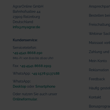
AgrarOnline GmbH
Ansprechpar
Bahnhofsallee 44
Bestellen b
23909 Ratzeburg
Deutschland
Freischaltu
info@myagrar.de
Webinar Sac
Kundenservice:
Maissaat vor
Servicetelefon:
Zahlung und 
+49 4541 8668 290
(Mo.-Fr. von 8.00 bis 16.00 Uhr)
Mein Konto
Fax:
+49 4541 8668 2919
Reklamation
WhatsApp:
+49 1578 5137188
Feedback
WhatsApp
:
Desktop
oder
Smartphone
Häufig geste
Oder nutzen Sie auch unser
Kontakt
Onlineformular
.
Bonusprogr