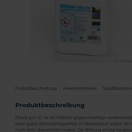
Zum
Anfang
der
Bildgalerie
Produktbeschreibung
Anwenderhinweis
Spezifikationen
springen
Produktbeschreibung
Difanil 500 SC ist ein Herbizid gegen einjährige zweikeimbl
einen guten Bekämpfungserfolg im Nachauflauf sollten die
noch nicht überschritten haben. Die Wirkung erfolgt haupts