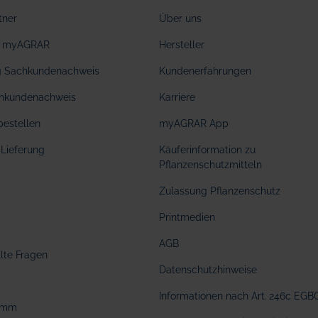
tner
Über uns
ei myAGRAR
Hersteller
ng Sachkundenachweis
Kundenerfahrungen
hkundenachweis
Karriere
bestellen
myAGRAR App
Lieferung
Käuferinformation zu
Pflanzenschutzmitteln
Zulassung Pflanzenschutz
Printmedien
AGB
llte Fragen
Datenschutzhinweise
Informationen nach Art. 246c EGB
amm