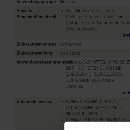
Anwendungsgruppe
Herbizid
Hinweis
Das Mittel wird bis zu der
Bienengefährlichkeit
höchsten durch die Zulassung
festgelegten Aufwandmenge ode
Anwendungsko...
me
Zulassungsnummer
005985-00
Zulassungsanfang
08.08.2012
Anwendungsbestimmungen
NB6641-DAS MITTEL WIRD BIS 
DER HÖCHSTEN DURCH DIE
ZULASSUNG FESTGELEGTEN
AUFWANDMENGE ODER
ANWEN...
me
Gefahrenhinweise
EUH208-ENTHÄLT . KANN
ALLERGISCHE REAKTIONEN
HERVORRUFEN.
EUH401-ZUR VERMEIDUNG VO
RISIKEN FÜR MEN...