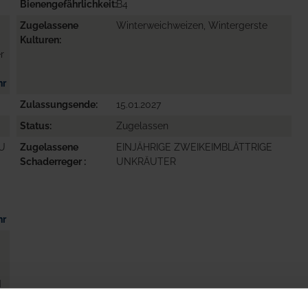
Bienengefährlichkeit
B4
Zugelassene
Winterweichweizen, Wintergerste
Kulturen
r
hr
Zulassungsende
15.01.2027
Status
Zugelassen
ZU
Zugelassene
EINJÄHRIGE ZWEIKEIMBLÄTTRIGE
Schaderreger
UNKRÄUTER
hr
N