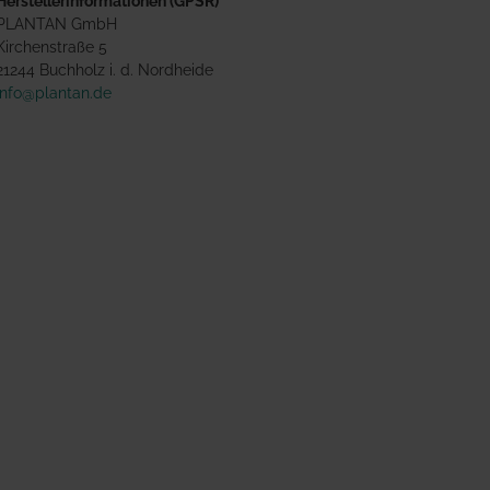
Herstellerinformationen (GPSR)
PLANTAN GmbH
Kirchenstraße 5
21244 Buchholz i. d. Nordheide
info@plantan.de