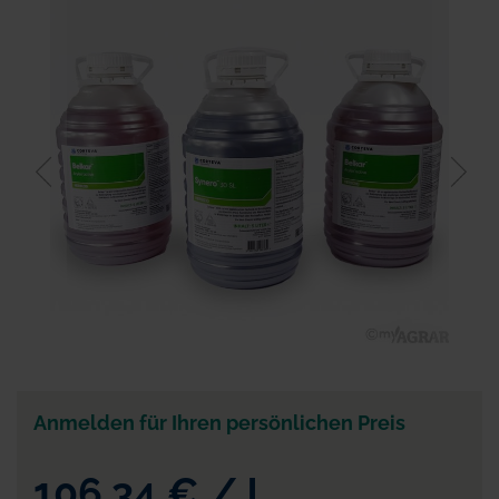
der
Bildgalerie
springen
Zum
Anfang
der
Anmelden für Ihren persönlichen Preis
Bildgalerie
springen
106,34 €
/
l