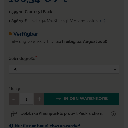
1.595,10 €
pro 15 l Pack
1.898,17 €
inkl. 19% MwSt.
,
zzgl. Versandkosten
Verfügbar
Lieferung voraussichtlich
ab Freitag, 14. August 2026
Gebindegröße
Menge
QTY_CONTROL_DECREASE
QTY_CONTROL_INCR
IN DEN WARENKORB
Jetzt 159 Ährenpunkte pro 15 l Pack sichern.
Nur für den beruflichen Anwender!