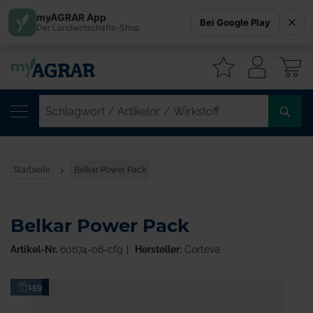
myAGRAR App
Bei Google Play
Der Landwirtschafts-Shop
W
SC
/
AR
/
Startseite
Belkar Power Pack
WI
Belkar Power Pack
Artikel-Nr.
60674-06-cfg
Hersteller:
Corteva
Zum
159
Ende