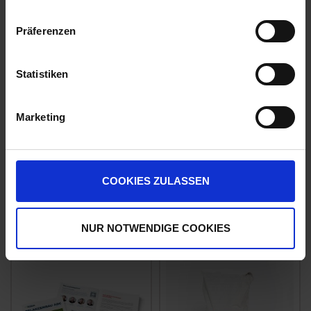
AUFWANDMENGE ODER ANWEN...
mehr
Präferenzen
Zugelassene Schaderreger
KAMILLE, KORNBLUME, MOHN: KLATSCH-
Statistiken
Gefahrenhinweise
EUH208-ENTHÄLT . KANN ALLERGISCHE REAKTIONEN
Marketing
HERVORRUFEN.
EUH401-ZUR VERMEIDUNG VON RISIKEN FÜR MEN...
mehr
COOKIES ZULASSEN
Empfohlene Produkte
NUR NOTWENDIGE COOKIES