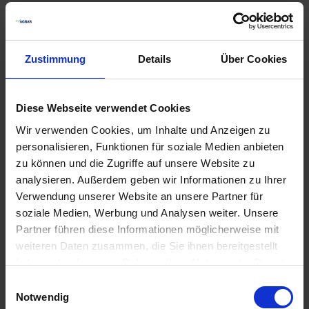
Zulassungsnummer
008330-60
Zulassungsende
Zustimmung
Details
Über Cookies
31.05.2028
Zulassungsanfang
Diese Webseite verwendet Cookies
10.04.2019
Wir verwenden Cookies, um Inhalte und Anzeigen zu
Status
personalisieren, Funktionen für soziale Medien anbieten
Zugelassen
zu können und die Zugriffe auf unsere Website zu
analysieren. Außerdem geben wir Informationen zu Ihrer
Signalwort
Verwendung unserer Website an unsere Partner für
ACHTUNG
soziale Medien, Werbung und Analysen weiter. Unsere
Piktogrammcode
Partner führen diese Informationen möglicherweise mit
GHS09
weiteren Daten zusammen, die Sie ihnen bereitgestellt
haben oder die sie im Rahmen Ihrer Nutzung der Dienste
Anwendungsbestimmungen
gesammelt haben.
Einwilligungsauswahl
NB6641-DAS MITTEL WIRD BIS ZU DER HÖCHSTEN
Notwendig
DURCH DIE ZULASSUNG FESTGELEGTEN