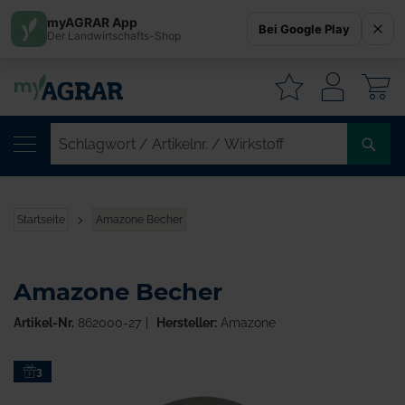
myAGRAR App
Bei Google Play
Der Landwirtschafts-Shop
W
SC
/
AR
/
Startseite
Amazone Becher
WI
Amazone Becher
Artikel-Nr.
862000-27
Hersteller:
Amazone
Zum
3
Ende