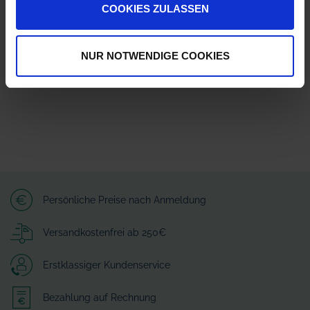
COOKIES ZULASSEN
AMAZONEN-WERKE H. DREYER SE & Co. KG
Am Amazonenwerk 41518
49205 Hasbergen
amazone@amazone.net
NUR NOTWENDIGE COOKIES
Persönliche Preise nach Anmeldung
Versandkostenfrei ab 250€
Erstklassiger Kundenservice
Bezahlung auf Rechnung