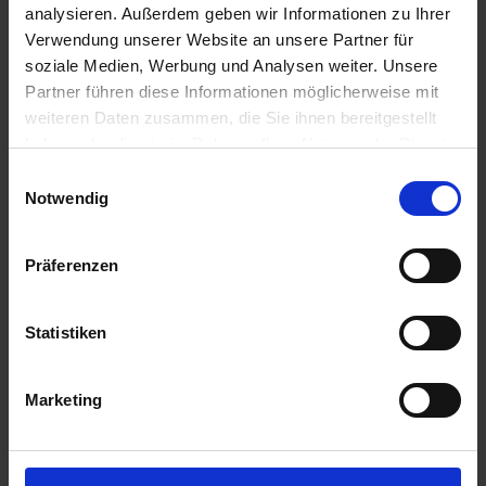
analysieren. Außerdem geben wir Informationen zu Ihrer
35,65 €
/
St
Verwendung unserer Website an unsere Partner für
soziale Medien, Werbung und Analysen weiter. Unsere
35,65 €
pro 1 Stück
Partner führen diese Informationen möglicherweise mit
42,42 €
inkl. 19% MwSt.
,
zzgl. Versandkosten
weiteren Daten zusammen, die Sie ihnen bereitgestellt
haben oder die sie im Rahmen Ihrer Nutzung der Dienste
Auf Lager
gesammelt haben.
Einwilligungsauswahl
Lieferung voraussichtlich
ab Mittwoch, 12. August 2026
Notwendig
Menge
Präferenzen
QTY_CONTROL_DECREASE
QTY_CONTROL_INCR
IN DEN WARENKORB
Statistiken
Jetzt 3 Ährenpunkte pro 1 Stück sichern.
Marketing
ZUR VERGLEICHSLISTE HINZUFÜGEN
Herstellerinformationen (GPSR)