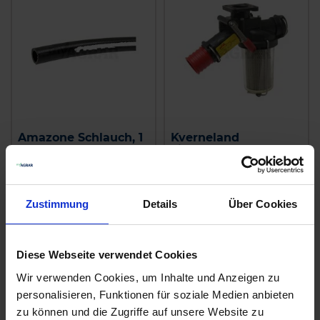
Amazone Schlauch, 1
Kverneland
Meter
Filterhahn kpl.
zzgl. MwSt.
zzgl. MwSt.
18,34 € / St
384,94 € / St
Zustimmung
Details
Über Cookies
IN DEN
IN DEN
WARENKORB
WARENKORB
Diese Webseite verwendet Cookies
Wir verwenden Cookies, um Inhalte und Anzeigen zu
Anmelden für Ihren persönlichen Preis
personalisieren, Funktionen für soziale Medien anbieten
zu können und die Zugriffe auf unsere Website zu