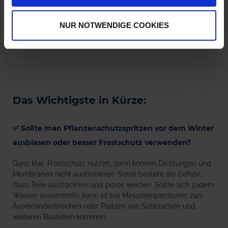
ein breites Angebot hierzu.
NUR NOTWENDIGE COOKIES
ZU UNSEREN DÜSEN
Das Wichtigste in Kürze:
✅ Sollte man Pflanzenschutzspritzen vor dem Winter
ausblasen oder besser Frostschutz verwenden?
Ganz klar: Frostschutz nutzen, dann können Dichtungen und
Membranen nicht austrocknen. Sonst besteht die Gefahr,
dass Teile austrocknen und porös werden. Sollte sich zudem
Wasser ansammeln, kann es bei Minustemperaturen zum
Auseinanderbrechen oder Platzen von Schläuchen und
weiteren Bauteilen kommen.