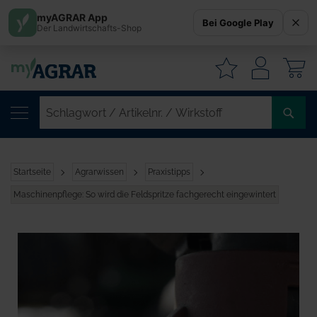
myAGRAR App
Bei Google Play
Der Landwirtschafts-Shop
W
SC
/
AR
/
Startseite
Agrarwissen
Praxistipps
WI
Maschinenpflege: So wird die Feldspritze fachgerecht eingewintert