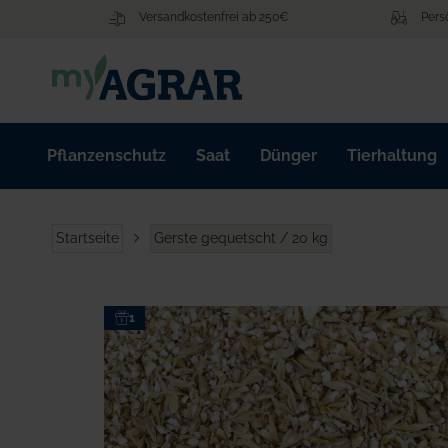
Zum
Versandkostenfrei ab 250€
Pers
Inhalt
springen
Pflanzenschutz
Saat
Dünger
Tierhaltung
Startseite
Gerste gequetscht / 20 kg
Zum
1
Ende
der
Bildgalerie
springen