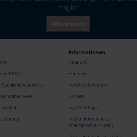
möglich.
Abonnieren
Informationen
tner
Über uns
ei myAGRAR
Hersteller
ng Sachkundenachweis
Kundenerfahrungen
hkundenachweis
Karriere
bestellen
myAGRAR App
Lieferung
Käuferinformation zu
Pflanzenschutzmitteln
Zulassung Pflanzenschutz