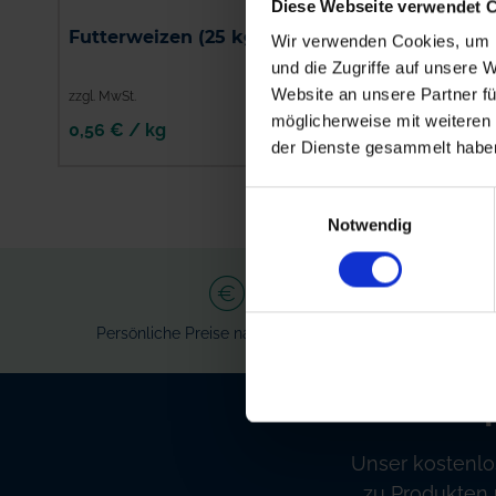
Diese Webseite verwendet 
BAT Pro Schaffutter /
Futterweizen (25 kg)
Wir verwenden Cookies, um I
25 kg
und die Zugriffe auf unsere 
Website an unsere Partner fü
zzgl. MwSt.
zzgl. MwSt.
möglicherweise mit weiteren
0,56 € / kg
0,63 € / kg
der Dienste gesammelt habe
IN DEN
IN DEN
WARENKORB
WARENKORB
Einwilligungsauswahl
Notwendig
Persönliche Preise nach Anmeldung
Ve
Unser kostenlo
zu Produkten 