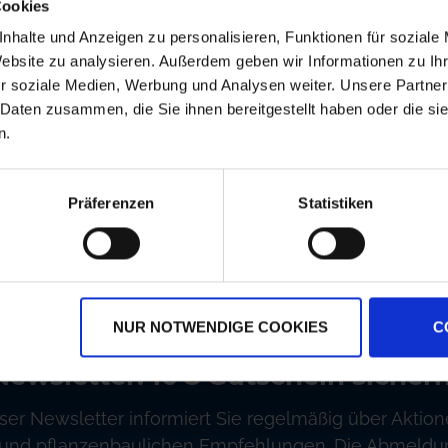
Cookies
BAT Pro Alleinfutter
Zuckerrübentrockenschn
nhalte und Anzeigen zu personalisieren, Funktionen für soziale
für Legehennen /
25kg
Website zu analysieren. Außerdem geben wir Informationen zu I
r soziale Medien, Werbung und Analysen weiter. Unsere Partner
zzgl. MwSt.
zzgl. MwSt.
 Daten zusammen, die Sie ihnen bereitgestellt haben oder die s
0,70 € / kg
0,69 € / kg
n.
IN DEN
IN DEN
WARENKORB
WARENKORB
Präferenzen
Statistiken
rsandkostenfrei ab 250€
Erstklassiger Kundense
NUR NOTWENDIGE COOKIES
C
Newsletter: 10€ Gutschein sichern
ser Newsletter informiert Sie regelmäßig über Aktion
und pflanzenbaulichen Empfehlungen. Die Abmeldung