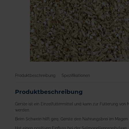
Zum
Anfang
Produktbeschreibung
Spezifikationen
der
Bildgalerie
springen
Produktbeschreibung
Gerste ist ein Einzelfuttermittel und kann zur Fütterung vo
werden.
Beim Schwein hilft geq. Gerste den Nahrungsbrei im Magen b
Hat einen positiven Einfluss bei der Salmonellenprophylaxe.