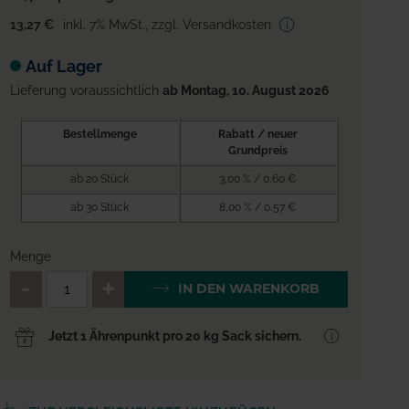
13,27 €
inkl. 7% MwSt.
,
zzgl. Versandkosten
Auf Lager
Lieferung voraussichtlich
ab Montag, 10. August 2026
Bestellmenge
Rabatt / neuer
Grundpreis
ab 20 Stück
3,00 % / 0,60 €
ab 30 Stück
8,00 % / 0,57 €
Menge
QTY_CONTROL_DECREASE
QTY_CONTROL_INCREA
IN DEN WARENKORB
Jetzt 1 Ährenpunkt pro 20 kg Sack sichern.