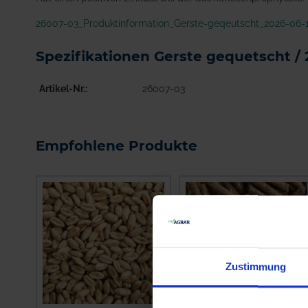
26007-03_Produktinformation_Gerste-geqeutscht_2026-06-1
Spezifikationen Gerste gequetscht / 
Artikel-Nr.
26007-03
Empfohlene Produkte
Zustimmung