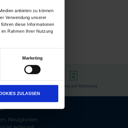
itzel
 Medien anbieten zu können
hrer Verwendung unserer
 führen diese Informationen
ie im Rahmen Ihrer Nutzung
Marketing
rvice
Bezahlung auf Rechnung
OOKIES ZULASSEN
!
en, Neuigkeiten
 ist jederzeit