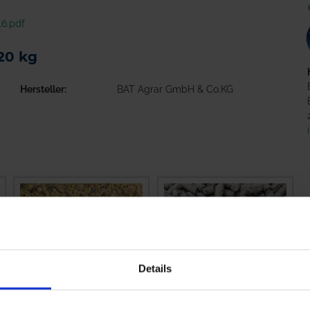
6.pdf
20 kg
Hersteller
BAT Agrar GmbH & Co.KG
Details