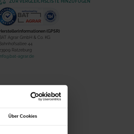
ZUR VERGLEICHSLISTE HINZUFÜGEN
Herstellerinformationen (GPSR)
BAT Agrar GmbH & Co. KG
Bahnhofsallee 44
23909 Ratzeburg
info@bat-agrar.de
Über Cookies