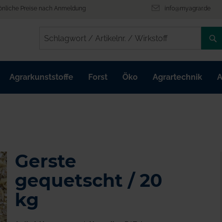
önliche Preise nach Anmeldung
info@myagrar.de
/
/
Agrarkunststoffe
Forst
Öko
Agrartechnik
A
Gerste
gequetscht / 20
kg