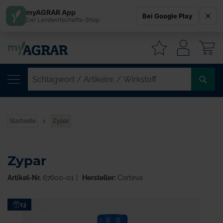
myAGRAR App
Bei Google Play
Der Landwirtschafts-Shop
W
SC
/
AR
/
Startseite
Zypar
WI
Zypar
Artikel-Nr.
67600-01
Hersteller:
Corteva
Zum
13
Ende