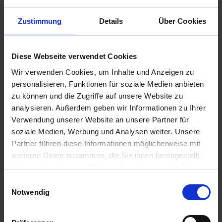
Zustimmung
Details
Über Cookies
Diese Webseite verwendet Cookies
Lebosol®-nutriplant®
Elatus Era
Wir verwenden Cookies, um Inhalte und Anzeigen zu
36
personalisieren, Funktionen für soziale Medien anbieten
zzgl. MwSt.
zu können und die Zugriffe auf unsere Website zu
zzgl. MwSt.
2,88 € / l
analysieren. Außerdem geben wir Informationen zu Ihrer
50,22 € / l
Verwendung unserer Website an unsere Partner für
IN DEN
soziale Medien, Werbung und Analysen weiter. Unsere
ZUM PRODUKT
WARENKORB
Partner führen diese Informationen möglicherweise mit
weiteren Daten zusammen, die Sie ihnen bereitgestellt
haben oder die sie im Rahmen Ihrer Nutzung der Dienste
gesammelt haben.
Ähnliche Produkte
Einwilligungsauswahl
Notwendig