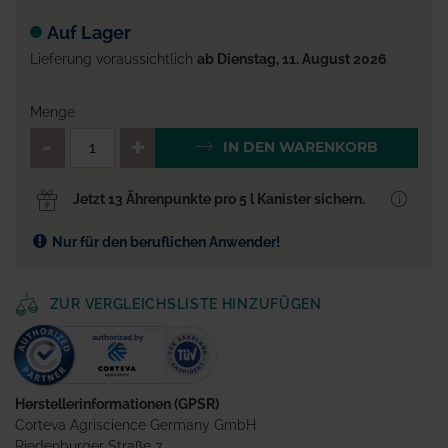
Auf Lager
Lieferung voraussichtlich
ab Dienstag, 11. August 2026
Menge
QTY_CONTROL_DECREASE
QTY_CONTROL_INCR
IN DEN WARENKORB
Jetzt 13 Ährenpunkte pro 5 l Kanister sichern.
Nur für den beruflichen Anwender!
ZUR VERGLEICHSLISTE HINZUFÜGEN
Herstellerinformationen (GPSR)
Corteva Agriscience Germany GmbH
Riedenburger Straße 7