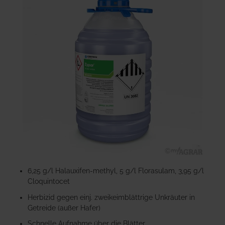
der
Bildgalerie
springen
Zum
Anfang
6,25 g/l Halauxifen-methyl, 5 g/l Florasulam, 3,95 g/l
der
Cloquintocet
Bildgalerie
Herbizid gegen einj. zweikeimblättrige Unkräuter in
springen
Getreide (außer Hafer)
Schnelle Aufnahme über die Blätter