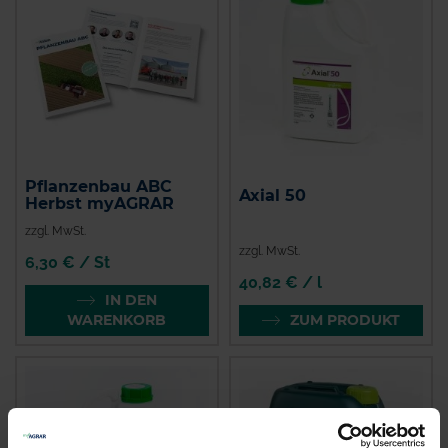
Pflanzenbau ABC
Axial 50
Herbst myAGRAR
zzgl. MwSt.
zzgl. MwSt.
6,30 € / St
40,82 € / l
IN DEN
WARENKORB
ZUM PRODUKT