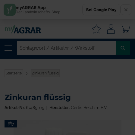
myAGRAR App
Bei Google Play
Der Landwirtschafts-Shop
W
SC
/
AR
/
Startseite
Zinkuran flüssig
WI
Zinkuran flüssig
Artikel-Nr.
67485-05
Hersteller:
Certis Belchim B.V.
Zum
7
Ende