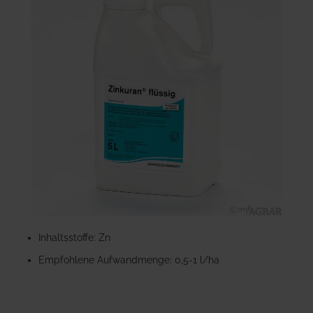
der
Bildgalerie
springen
Zum
Anfang
Inhaltsstoffe: Zn
der
Empfohlene Aufwandmenge: 0,5-1 l/ha
Bildgalerie
springen