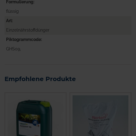
Formulierung
flüssig
Art
Einzelnährstoffdünger
Piktogrammcode
GHS09,
Empfohlene Produkte