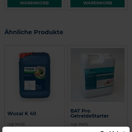
WARENKORB
WARENKORB
Ähnliche Produkte
BAT Pro
Wuxal K 40
GetreideStarter
zzgl. MwSt.
zzgl. MwSt.