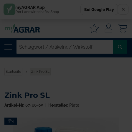
myAGRAR App
Bei Google Play
Der Landwirtschafts-Shop
W
SC
/
AR
/
Startseite
Zink Pro SL
WI
Zink Pro SL
Artikel-Nr.
67486-05
Hersteller:
Plate
Zum
4
Ende