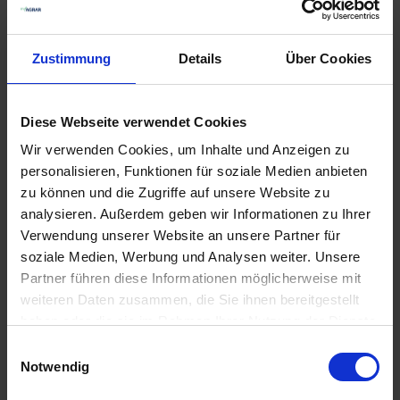
10,00 € / l
6,90 € / l
IN DEN
IN DEN
WARENKORB
WARENKORB
Zustimmung
Details
Über Cookies
Diese Webseite verwendet Cookies
Wir verwenden Cookies, um Inhalte und Anzeigen zu
personalisieren, Funktionen für soziale Medien anbieten
zu können und die Zugriffe auf unsere Website zu
analysieren. Außerdem geben wir Informationen zu Ihrer
Verwendung unserer Website an unsere Partner für
soziale Medien, Werbung und Analysen weiter. Unsere
Partner führen diese Informationen möglicherweise mit
BAT Pro Phosphor
BAT Pro Vital
weiteren Daten zusammen, die Sie ihnen bereitgestellt
Aktiv
haben oder die sie im Rahmen Ihrer Nutzung der Dienste
zzgl. MwSt.
zzgl. MwSt.
gesammelt haben.
8,32 € / l
Einwilligungsauswahl
4,17 € / kg
Notwendig
IN DEN