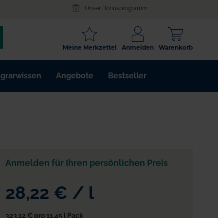
Unser Bonusprogramm
SCHLAGWORT
Meine Merkzettel
Anmelden
Warenkorb
ARTIKELNR.
grarwissen
Angebote
Bestseller
WIRKSTOFF
Anmelden für Ihren persönlichen Preis
28,22 €
/
l
323,12 €
pro 11.45 l Pack