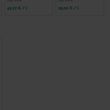
zzgl. MwSt.
zzgl. MwSt.
43,27 € / l
29,00 € / l