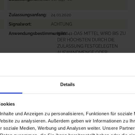
Zulassungsanfang
24.01.2020
Signalwort
ACHTUNG
Anwendungsbestimmungen
NB6641-DAS MITTEL WIRD BIS ZU
DER HÖCHSTEN DURCH DIE
ZULASSUNG FESTGELEGTEN
AUFWANDMENGE ODER
ANWEN...
mehr
Gefahrenhinweise
EUH208-ENTHÄLT . KANN
ALLERGISCHE REAKTIONEN
Details
HERVORRUFEN.
EUH401-ZUR VERMEIDUNG VON
RISIKEN FÜR MEN...
Cookies
mehr
nhalte und Anzeigen zu personalisieren, Funktionen für soziale
Website zu analysieren. Außerdem geben wir Informationen zu I
r soziale Medien, Werbung und Analysen weiter. Unsere Partner