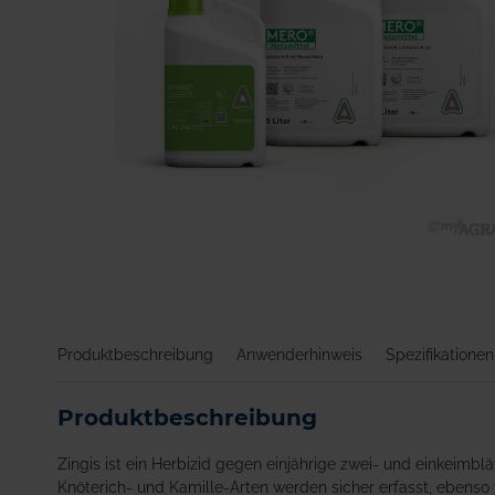
Zum
Anfang
der
Bildgalerie
springen
Produktbeschreibung
Anwenderhinweis
Spezifikationen
Produktbeschreibung
Zingis ist ein Herbizid gegen einjährige zwei- und einkeimbl
Knöterich- und Kamille-Arten werden sicher erfasst, ebenso 