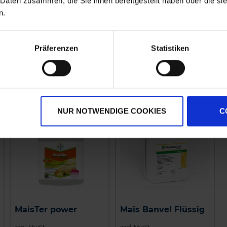
 Daten zusammen, die Sie ihnen bereitgestellt haben oder die s
n.
hr
Präferenzen
Statistiken
NUR NOTWENDIGE COOKIES
C
MaisTer power
Mais Banvel Flüssig