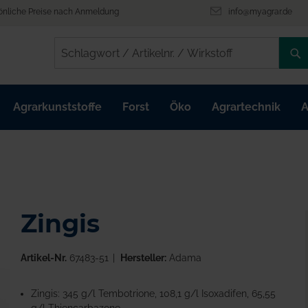
önliche Preise nach Anmeldung
info@myagrar.de
/
/
Agrarkunststoffe
Forst
Öko
Agrartechnik
A
Zingis
Artikel-Nr.
67483-51
Hersteller:
Adama
Zingis: 345 g/l Tembotrione, 108,1 g/l Isoxadifen, 65,55