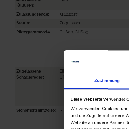
Kulturen
Zulassungsende
31.12.2027
Status
Zugelassen
Piktogrammcode
GHS08, GHS09
Zugelassene
EINJÄHRIGE ZWEIKEIMBLÄTTRIGE
Schaderreger
UNKRÄUTER, GRÄSER: ANNÜLLE
Zustimmung
Diese Webseite verwendet 
Wir verwenden Cookies, um I
Sicherheitshinweise
P101-IST ÄRZTLICHER RAT
und die Zugriffe auf unsere 
ERFORDERLICH, VERPACKUNG
Website an unsere Partner fü
ODER
KENNZEICHNUNGSETIKETT