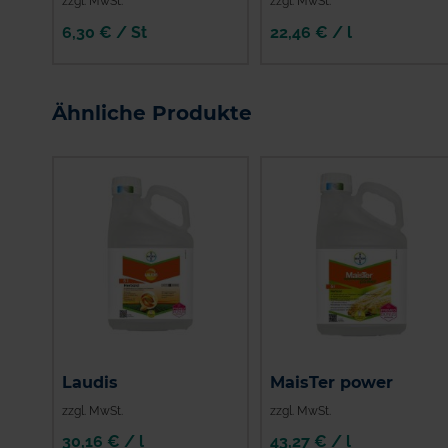
zzgl. MwSt.
zzgl. MwSt.
6,30 € / St
22,46 € / l
IN DEN
WARENKORB
Ähnliche Produkte
Laudis
MaisTer power
zzgl. MwSt.
zzgl. MwSt.
30,16 € / l
43,27 € / l