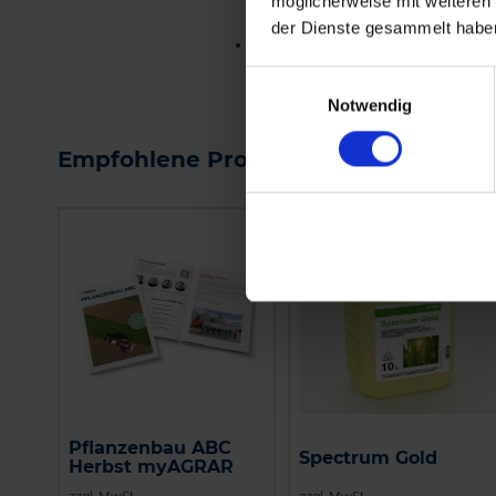
möglicherweise mit weiteren
BEREITHALTEN.
der Dienste gesammelt habe
P102-DARF...
me
Einwilligungsauswahl
Notwendig
Empfohlene Produkte
Pflanzenbau ABC
Spectrum Gold
Herbst myAGRAR