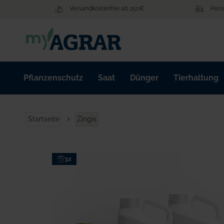
Zum
Versandkostenfrei ab 250€
Pers
Inhalt
springen
Pflanzenschutz
Saat
Dünger
Tierhaltung
Startseite
Zingis
Zum
32
Ende
der
Bildgalerie
springen