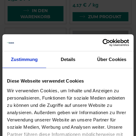
4,17 € / kg
IN DEN
WARENKORB
ZUM PRODUKT
Zustimmung
Details
Über Cookies
Diese Webseite verwendet Cookies
Wir verwenden Cookies, um Inhalte und Anzeigen zu
BAT Pro
personalisieren, Funktionen für soziale Medien anbieten
Wuxal K 40
GetreideStarter
zu können und die Zugriffe auf unsere Website zu
zzgl. MwSt.
zzgl. MwSt.
analysieren. Außerdem geben wir Informationen zu Ihrer
10,00 € / l
6,90 € / l
Verwendung unserer Website an unsere Partner für
soziale Medien, Werbung und Analysen weiter. Unsere
IN DEN
IN DEN
Partner führen diese Informationen möglicherweise mit