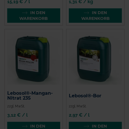
15,19 € / l
1,31 € / kg
IN DEN
IN DEN
WARENKORB
WARENKORB
Lebosol®-Mangan-
Lebosol®-Bor
Nitrat 235
zzgl. MwSt.
zzgl. MwSt.
3,12 € / l
2,97 € / l
IN DEN
IN DEN