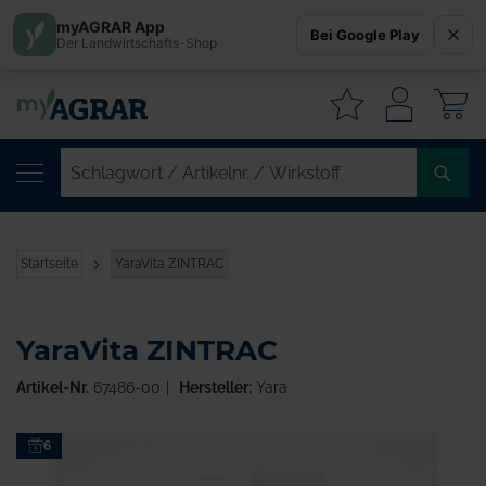
myAGRAR App
Bei Google Play
Der Landwirtschafts-Shop
W
SC
/
AR
/
Startseite
YaraVita ZINTRAC
WI
YaraVita ZINTRAC
Artikel-Nr.
67486-00
Hersteller:
Yara
Zum
6
Ende