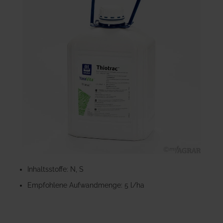
der
Bildgalerie
springen
Zum
Anfang
Inhaltsstoffe: N, S
der
Empfohlene Aufwandmenge: 5 l/ha
Bildgalerie
springen