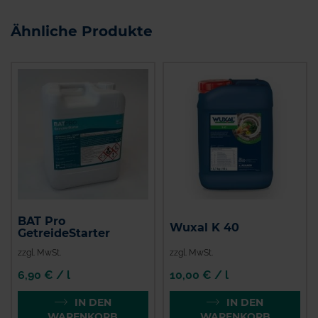
Ähnliche Produkte
BAT Pro
Wuxal K 40
GetreideStarter
zzgl. MwSt.
zzgl. MwSt.
6,90 € / l
10,00 € / l
IN DEN
IN DEN
WARENKORB
WARENKORB