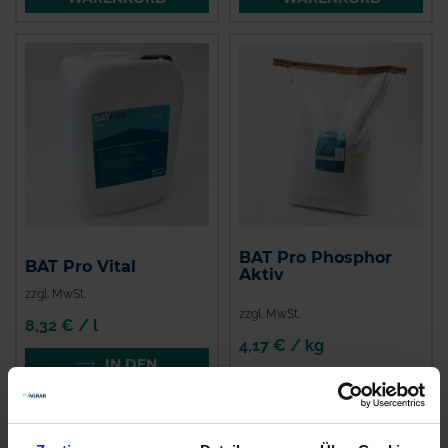
BAT Pro Phosphor
BAT Pro Vital
Aktiv
zzgl. MwSt.
zzgl. MwSt.
8,32 € / l
4,17 € / kg
IN DEN
WARENKORB
ZUM PRODUKT