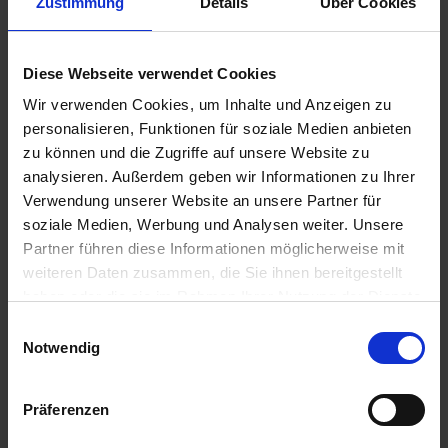
Zustimmung
Details
Über Cookies
Anmelden für Ihren persönlichen Preis
5,10 €
/
l
Diese Webseite verwendet Cookies
Wir verwenden Cookies, um Inhalte und Anzeigen zu
personalisieren, Funktionen für soziale Medien anbieten
51,00 €
pro 10 l Kanister
zu können und die Zugriffe auf unsere Website zu
60,69 €
inkl. 19% MwSt.
,
zzgl. Versandkosten
analysieren. Außerdem geben wir Informationen zu Ihrer
Verwendung unserer Website an unsere Partner für
Auf Lager
soziale Medien, Werbung und Analysen weiter. Unsere
Lieferung voraussichtlich
ab Dienstag, 11. August 2026
Partner führen diese Informationen möglicherweise mit
weiteren Daten zusammen, die Sie ihnen bereitgestellt
Bestellmenge
Rabatt / neuer
haben oder die sie im Rahmen Ihrer Nutzung der Dienste
Grundpreis
gesammelt haben.
Einwilligungsauswahl
ab 20 Stück
2,00 % / 5,00 €
Notwendig
ab 30 Stück
4,00 % / 4,90 €
ab 40 Stück
5,00 % / 4,84 €
Präferenzen
Menge