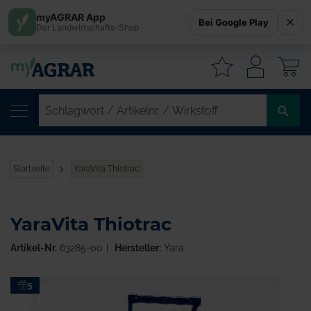
myAGRAR App
Bei Google Play
Der Landwirtschafts-Shop
W
SC
/
AR
/
Startseite
YaraVita Thiotrac
WI
YaraVita Thiotrac
Artikel-Nr.
63285-00
Hersteller:
Yara
Zum
5
Ende