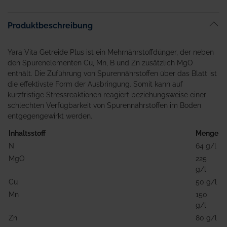
Produktbeschreibung
Yara Vita Getreide Plus ist ein Mehrnährstoffdünger, der neben
den Spurenelementen Cu, Mn, B und Zn zusätzlich MgO
enthält. Die Zuführung von Spurennährstoffen über das Blatt ist
die effektivste Form der Ausbringung. Somit kann auf
kurzfristige Stressreaktionen reagiert beziehungsweise einer
schlechten Verfügbarkeit von Spurennährstoffen im Boden
entgegengewirkt werden.
Inhaltsstoff
Menge
N
64 g/l
MgO
225
g/l
Cu
50 g/l
Mn
150
g/l
Zn
80 g/l