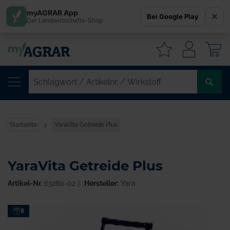
myAGRAR App
Bei Google Play
Der Landwirtschafts-Shop
W
SC
/
AR
/
Startseite
YaraVita Getreide Plus
WI
YaraVita Getreide Plus
Artikel-Nr.
63280-02
Hersteller:
Yara
Zum
8
Ende