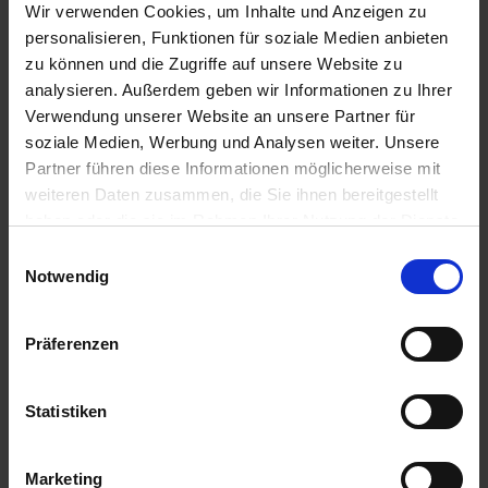
Wir verwenden Cookies, um Inhalte und Anzeigen zu
personalisieren, Funktionen für soziale Medien anbieten
zu können und die Zugriffe auf unsere Website zu
analysieren. Außerdem geben wir Informationen zu Ihrer
Verwendung unserer Website an unsere Partner für
soziale Medien, Werbung und Analysen weiter. Unsere
Partner führen diese Informationen möglicherweise mit
weiteren Daten zusammen, die Sie ihnen bereitgestellt
BAT Pro Phosphor
haben oder die sie im Rahmen Ihrer Nutzung der Dienste
BAT Pro Vital
Aktiv
gesammelt haben.
Einwilligungsauswahl
zzgl. MwSt.
Notwendig
zzgl. MwSt.
8,32 € / l
4,17 € / kg
IN DEN
Präferenzen
ZUM PRODUKT
WARENKORB
Statistiken
Anmelden für Ihren persönlichen Preis
Marketing