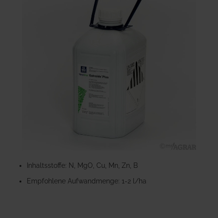
der
Bildgalerie
springen
Zum
Anfang
Inhaltsstoffe: N, MgO, Cu, Mn, Zn, B
der
Empfohlene Aufwandmenge: 1-2 l/ha
Bildgalerie
springen