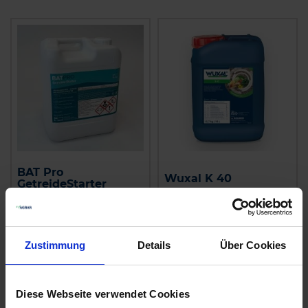
BAT Pro
Wuxal K 40
GetreideStarter
zzgl. MwSt.
zzgl. MwSt.
6,90 € / l
10,00 € / l
Zustimmung
Details
Über Cookies
IN DEN
IN DEN
WARENKORB
WARENKORB
Diese Webseite verwendet Cookies