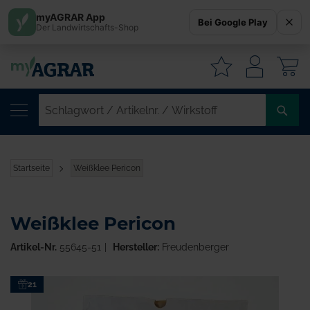
myAGRAR App
Bei Google Play
Der Landwirtschafts-Shop
W
SC
/
AR
/
Startseite
Weißklee Pericon
WI
Weißklee Pericon
Artikel-Nr.
55645-51
Hersteller:
Freudenberger
Zum
21
Ende