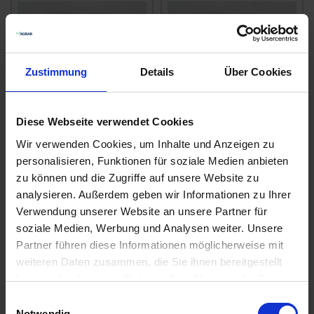
Zustimmung
Details
Über Cookies
Diese Webseite verwendet Cookies
Wir verwenden Cookies, um Inhalte und Anzeigen zu
Inkarnatklee
Rotklee Marieta
personalisieren, Funktionen für soziale Medien anbieten
Kardinal
zu können und die Zugriffe auf unsere Website zu
zzgl. MwSt.
zzgl. MwSt.
analysieren. Außerdem geben wir Informationen zu Ihrer
7,21 € / kg
3,50 € / kg
Verwendung unserer Website an unsere Partner für
soziale Medien, Werbung und Analysen weiter. Unsere
IN DEN
ALTERNATIVE
Partner führen diese Informationen möglicherweise mit
WARENKORB
PRODUKTE
weiteren Daten zusammen, die Sie ihnen bereitgestellt
haben oder die sie im Rahmen Ihrer Nutzung der Dienste
gesammelt haben.
Einwilligungsauswahl
Anmelden für Ihren persönlichen Preis
Notwendig