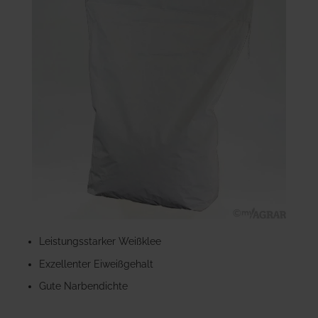
der
Bildgalerie
springen
Zum
Anfang
Leistungsstarker Weißklee
der
Exzellenter Eiweißgehalt
Bildgalerie
springen
Gute Narbendichte