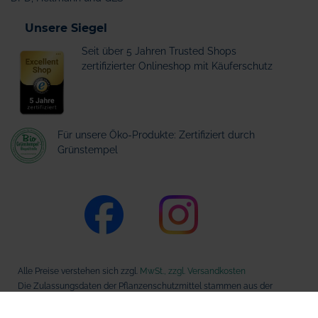
Unsere Siegel
Seit über 5 Jahren Trusted Shops
zertifizierter Onlineshop mit Käuferschutz
Für unsere Öko-Produkte: Zertifiziert durch
Grünstempel
Alle Preise verstehen sich zzgl.
MwSt., zzgl. Versandkosten
Die Zulassungsdaten der Pflanzenschutzmittel stammen aus der
Datenbank des Bundesamts für Verbraucherschutz und
Lebensmittelsicherheit (BVL).