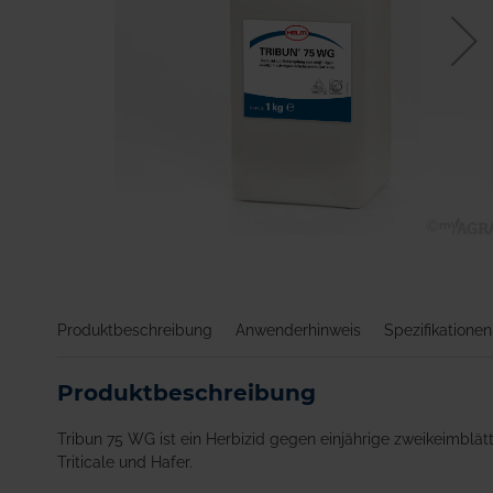
Zum
Anfang
der
Bildgalerie
Produktbeschreibung
Anwenderhinweis
Spezifikationen
springen
Produktbeschreibung
Tribun 75 WG ist ein Herbizid gegen einjährige zweikeimblät
Triticale und Hafer.