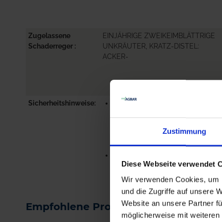
Zugelassene
EINJÄHRIGE ZWEIKEIMBLÄTTRIGE
Schaderreger
UNKRÄUTER, KRATZ-DISTEL:
ACKER-
Sicherheitshinweise
P101-IST ÄRZTLICHER RAT
ERFORDERLICH, VERPACKUNG
ODER
Zustimmung
KENNZEICHNUNGSETIKETT
BEREITHALTEN.
P102-DARF...
Diese Webseite verwendet 
me
Wir verwenden Cookies, um I
und die Zugriffe auf unsere 
Website an unsere Partner fü
Empfohlene Produkte
möglicherweise mit weiteren