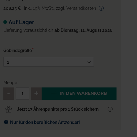
208,25 €
inkl. 19% MwSt.
,
zzgl. Versandkosten
Auf Lager
Lieferung voraussichtlich
ab Dienstag, 11. August 2026
Gebindegröße
Menge
QTY_CONTROL_DECREASE
QTY_CONTROL_INCREA
IN DEN WARENKORB
Jetzt 17 Ährenpunkte pro 1 Stück sichern.
Nur für den beruflichen Anwender!