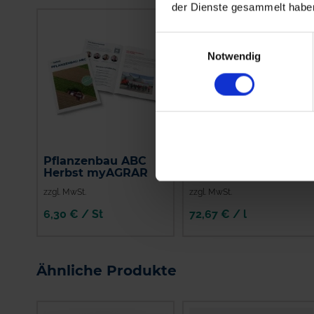
der Dienste gesammelt habe
Einwilligungsauswahl
Notwendig
Pflanzenbau ABC
Saracen
Herbst myAGRAR
zzgl. MwSt.
zzgl. MwSt.
6,30 € / St
72,67 € / l
IN DEN
WARENKORB
Ähnliche Produkte