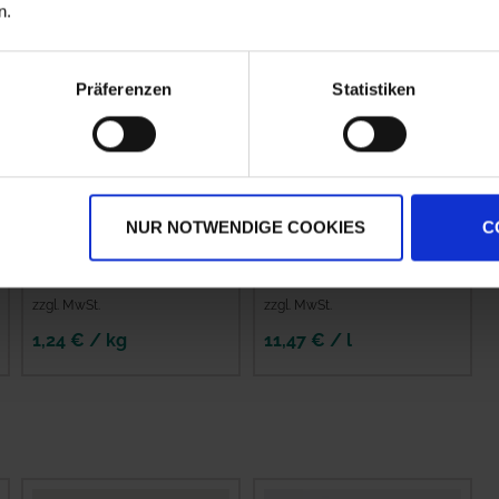
n.
Präferenzen
Statistiken
NUR NOTWENDIGE COOKIES
C
EPSO Combitop
Tebucur 250 EW
zzgl. MwSt.
zzgl. MwSt.
1,24 € / kg
11,47 € / l
IN DEN
WARENKORB