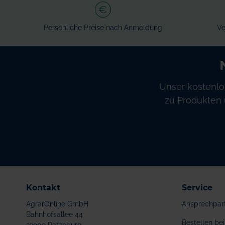
Persönliche Preise nach Anmeldung
Ve
Unser kostenlo
zu Produkten 
Kontakt
Service
AgrarOnline GmbH
Ansprechpar
Bahnhofsallee 44
Bestellen b