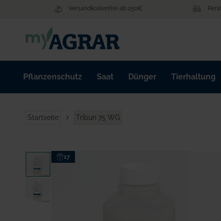
Zum
Versandkostenfrei ab 250€
Pers
Inhalt
springen
Pflanzenschutz
Saat
Dünger
Tierhaltung
Startseite
Tribun 75 WG
Zum
17
Ende
der
Bildgalerie
springen