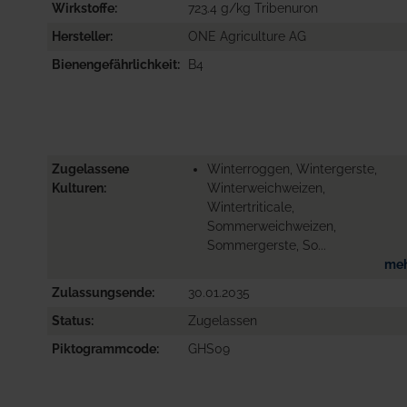
Wirkstoffe
723.4 g/kg Tribenuron
Hersteller
ONE Agriculture AG
Bienengefährlichkeit
B4
Zugelassene
Winterroggen, Wintergerste,
Kulturen
Winterweichweizen,
Wintertriticale,
Sommerweichweizen,
Sommergerste, So...
me
Zulassungsende
30.01.2035
Status
Zugelassen
Piktogrammcode
GHS09