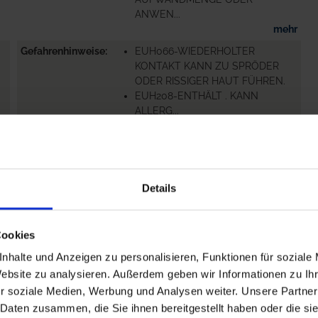
ANWEN...
mehr
Gefahrenhinweise
EUH066-WIEDERHOLTER
KONTAKT KANN ZU SPRÖDER
ODER RISSIGER HAUT FÜHREN.
EUH208-ENTHÄLT . KANN
ALLERG...
mehr
Details
Cookies
hr
nhalte und Anzeigen zu personalisieren, Funktionen für soziale
Website zu analysieren. Außerdem geben wir Informationen zu I
r soziale Medien, Werbung und Analysen weiter. Unsere Partner
 Daten zusammen, die Sie ihnen bereitgestellt haben oder die s