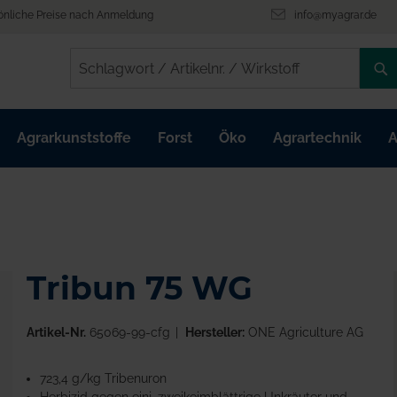
önliche Preise nach Anmeldung
info@myagrar.de
/
/
Agrarkunststoffe
Forst
Öko
Agrartechnik
A
Tribun 75 WG
Artikel-Nr.
65069-99-cfg
Hersteller:
ONE Agriculture AG
723,4 g/kg Tribenuron