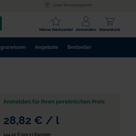
Unser Bonusprogramm
SCHLAGWORT
Meine Merkzettel
Anmelden
Warenkorb
ARTIKELNR.
grarwissen
Angebote
Bestseller
WIRKSTOFF
Anmelden für Ihren persönlichen Preis
28,82 €
/
l
144,10 €
pro 5 l Kanister