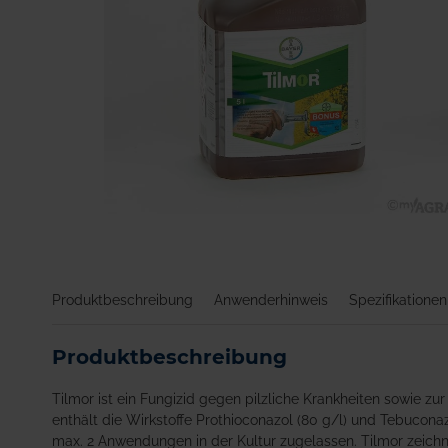
Zum
Anfang
der
Bildgalerie
Produktbeschreibung
Anwenderhinweis
Spezifikationen
springen
Produktbeschreibung
Tilmor ist ein Fungizid gegen pilzliche Krankheiten sowie z
enthält die Wirkstoffe Prothioconazol (80 g/l) und Tebucona
max. 2 Anwendungen in der Kultur zugelassen. Tilmor zeichn