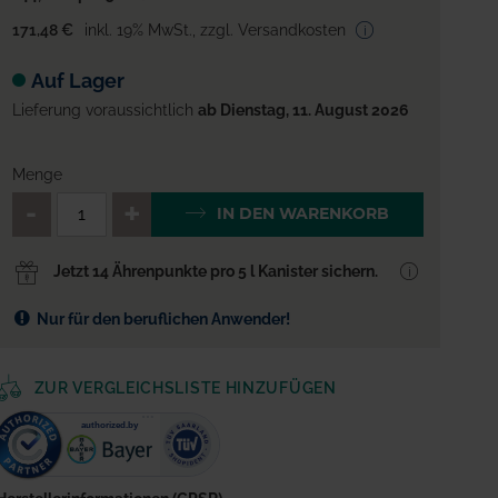
171,48 €
inkl. 19% MwSt.
,
zzgl. Versandkosten
Auf Lager
Lieferung voraussichtlich
ab Dienstag, 11. August 2026
Menge
QTY_CONTROL_DECREASE
QTY_CONTROL_INCREA
IN DEN WARENKORB
Jetzt 14 Ährenpunkte pro 5 l Kanister sichern.
Nur für den beruflichen Anwender!
ZUR VERGLEICHSLISTE HINZUFÜGEN