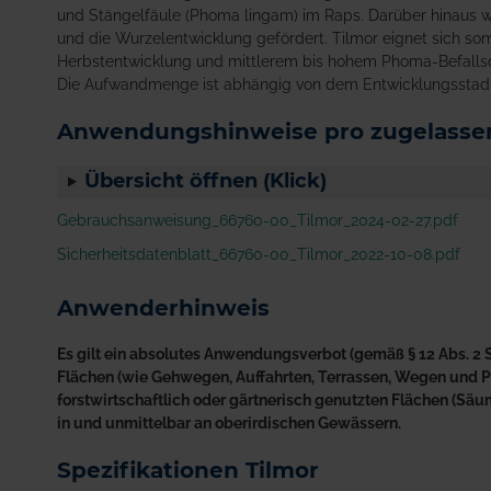
und Stängelfäule (Phoma lingam) im Raps. Darüber hinaus
und die Wurzelentwicklung gefördert. Tilmor eignet sich som
Herbstentwicklung und mittlerem bis hohem Phoma-Befallsdr
Die Aufwandmenge ist abhängig von dem Entwicklungsstad
Anwendungshinweise pro zugelassen
Übersicht öffnen (Klick)
Gebrauchsanweisung_66760-00_Tilmor_2024-02-27.pdf
Sicherheitsdatenblatt_66760-00_Tilmor_2022-10-08.pdf
Anwenderhinweis
Es gilt ein absolutes Anwendungsverbot (gemäß § 12 Abs. 2 S
Flächen (wie Gehwegen, Auffahrten, Terrassen, Wegen und Plä
forstwirtschaftlich oder gärtnerisch genutzten Flächen (S
in und unmittelbar an oberirdischen Gewässern.
Spezifikationen Tilmor