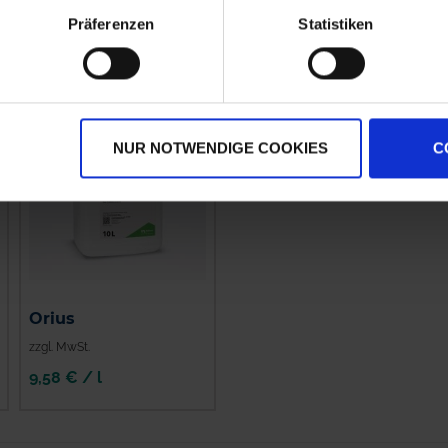
Präferenzen
Statistiken
NUR NOTWENDIGE COOKIES
C
Orius
zzgl. MwSt.
9,58 € / l