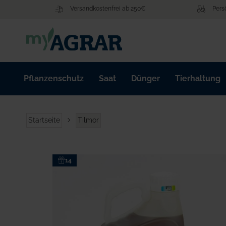
Zum
Versandkostenfrei ab 250€
Pers
Inhalt
springen
Pflanzenschutz
Saat
Dünger
Tierhaltung
Startseite
Tilmor
Zum
14
Ende
der
Bildgalerie
springen