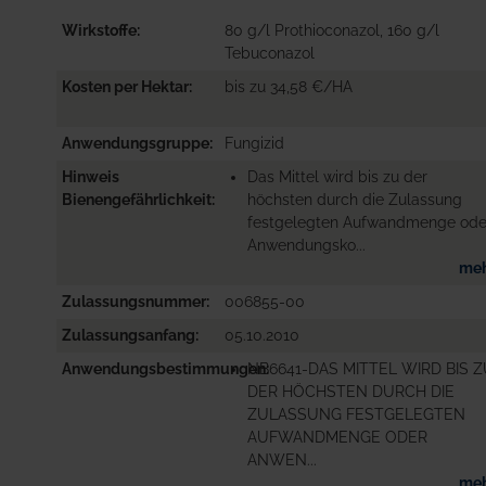
Wirkstoffe
80 g/l Prothioconazol, 160 g/l
Tebuconazol
Kosten per Hektar
bis zu 34,58 €/HA
Anwendungsgruppe
Fungizid
Hinweis
Das Mittel wird bis zu der
Bienengefährlichkeit
höchsten durch die Zulassung
festgelegten Aufwandmenge ode
Anwendungsko...
me
Zulassungsnummer
006855-00
Zulassungsanfang
05.10.2010
Anwendungsbestimmungen
NB6641-DAS MITTEL WIRD BIS 
DER HÖCHSTEN DURCH DIE
ZULASSUNG FESTGELEGTEN
AUFWANDMENGE ODER
ANWEN...
me