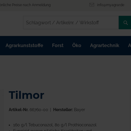
önliche Preise nach Anmeldung
info@myagrar.de
/
/
Agrarkunststoffe
Forst
Öko
Agrartechnik
A
Tilmor
Artikel-Nr.
66760-00
Hersteller:
Bayer
160 g/l Tebuconazol, 80 g/l Prothioconazol