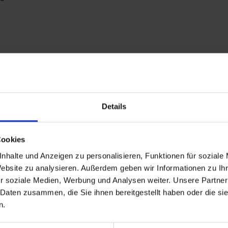
Details
Cookies
nhalte und Anzeigen zu personalisieren, Funktionen für soziale
Website zu analysieren. Außerdem geben wir Informationen zu I
Propulse
Orius
r soziale Medien, Werbung und Analysen weiter. Unsere Partner
 Daten zusammen, die Sie ihnen bereitgestellt haben oder die s
zzgl. MwSt.
zzgl. MwSt.
n.
51,76 € / l
9,58 € / l