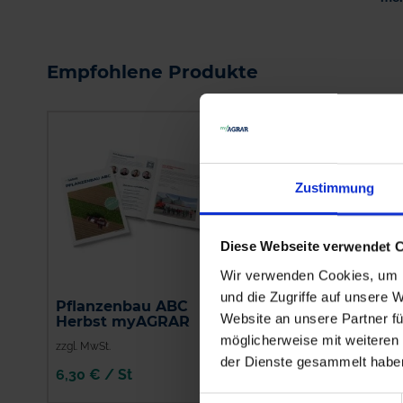
Empfohlene Produkte
Zustimmung
Diese Webseite verwendet 
Wir verwenden Cookies, um I
und die Zugriffe auf unsere 
Pflanzenbau ABC
Lebosol®-Bor
Website an unsere Partner fü
Herbst myAGRAR
möglicherweise mit weiteren
zzgl. MwSt.
zzgl. MwSt.
der Dienste gesammelt habe
6,30 € / St
2,97 € / l