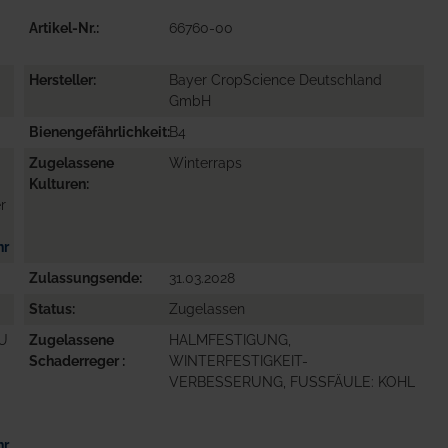
Artikel-Nr.
66760-00
Hersteller
Bayer CropScience Deutschland
GmbH
Bienengefährlichkeit
B4
Zugelassene
Winterraps
Kulturen
r
hr
Zulassungsende
31.03.2028
Status
Zugelassen
ZU
Zugelassene
HALMFESTIGUNG,
Schaderreger
WINTERFESTIGKEIT-
VERBESSERUNG, FUSSFÄULE: KOHL
hr