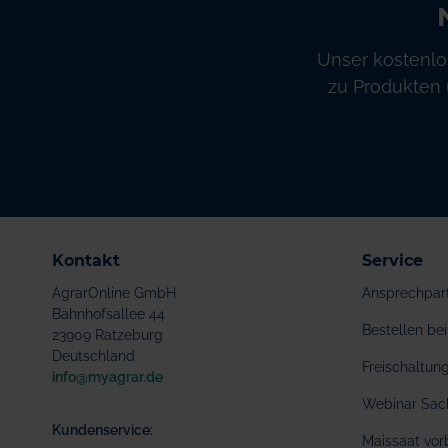
Unser kostenlo
zu Produkten 
Kontakt
Service
AgrarOnline GmbH
Ansprechpar
Bahnhofsallee 44
Bestellen b
23909 Ratzeburg
Deutschland
Freischaltu
info@myagrar.de
Webinar Sac
Kundenservice:
Maissaat vor