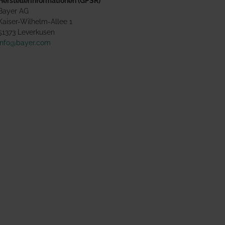
Herstellerinformationen (GPSR)
Bayer AG
Kaiser-Wilhelm-Allee 1
51373 Leverkusen
info@bayer.com