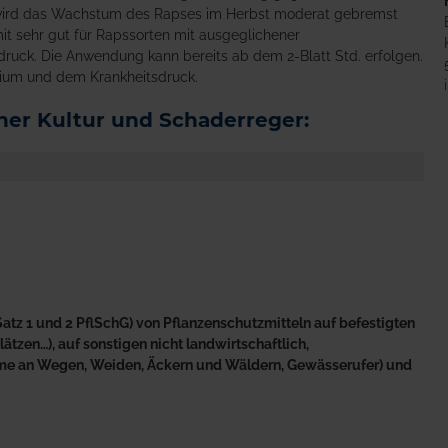
 wird das Wachstum des Rapses im Herbst moderat gebremst
it sehr gut für Rapssorten mit ausgeglichener
uck. Die Anwendung kann bereits ab dem 2-Blatt Std. erfolgen.
ium und dem Krankheitsdruck.
er Kultur und Schaderreger:
atz 1 und 2 PflSchG) von Pflanzenschutzmitteln auf befestigten
tzen…), auf sonstigen nicht landwirtschaftlich,
äume an Wegen, Weiden, Äckern und Wäldern, Gewässerufer) und