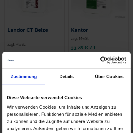
Landor CT Beize
Kantor
zzgl. MwSt.
zzgl. MwSt.
33,28 € / l
40,45 € / l
IN DEN
ZUM PRODUKT
WARENKORB
Zustimmung
Details
Über Cookies
Ähnliche Produkte
Diese Webseite verwendet Cookies
Wir verwenden Cookies, um Inhalte und Anzeigen zu
personalisieren, Funktionen für soziale Medien anbieten
%
zu können und die Zugriffe auf unsere Website zu
analysieren. Außerdem geben wir Informationen zu Ihrer