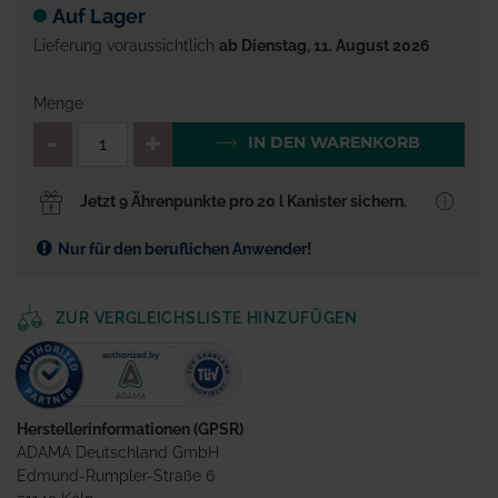
Auf Lager
Lieferung voraussichtlich
ab Dienstag, 11. August 2026
Menge
QTY_CONTROL_DECREASE
QTY_CONTROL_INCR
IN DEN WARENKORB
Jetzt 9 Ährenpunkte pro 20 l Kanister sichern.
Nur für den beruflichen Anwender!
ZUR VERGLEICHSLISTE HINZUFÜGEN
Herstellerinformationen (GPSR)
ADAMA Deutschland GmbH
Edmund-Rumpler-Straße 6