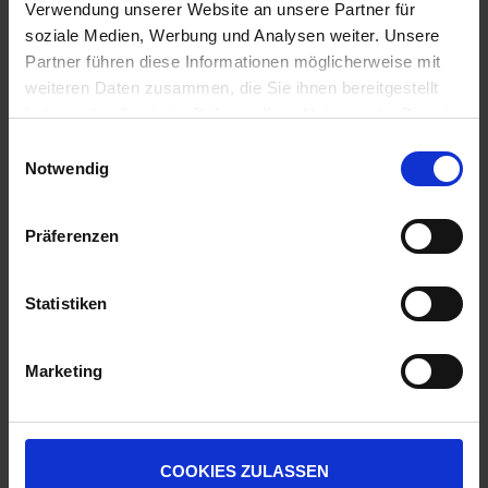
Verwendung unserer Website an unsere Partner für
soziale Medien, Werbung und Analysen weiter. Unsere
Partner führen diese Informationen möglicherweise mit
weiteren Daten zusammen, die Sie ihnen bereitgestellt
haben oder die sie im Rahmen Ihrer Nutzung der Dienste
gesammelt haben.
Einwilligungsauswahl
Roundup Rekord
Kyleo
Notwendig
zzgl. MwSt.
zzgl. MwSt.
15,12 € / l
Präferenzen
14,56 € / kg
14,65 € / l
ZUM PRODUKT
ZUM PRODUKT
Statistiken
Marketing
COOKIES ZULASSEN