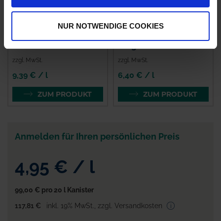
NUR NOTWENDIGE COOKIES
Barclay Gallup
Roundup Future
Biograde 450
zzgl. MwSt.
zzgl. MwSt.
9,39 € / l
6,40 € / l
ZUM PRODUKT
ZUM PRODUKT
Anmelden für Ihren persönlichen Preis
4,95 €
/
l
99,00 €
pro 20 l Kanister
117,81 €
inkl. 19% MwSt.
,
zzgl. Versandkosten