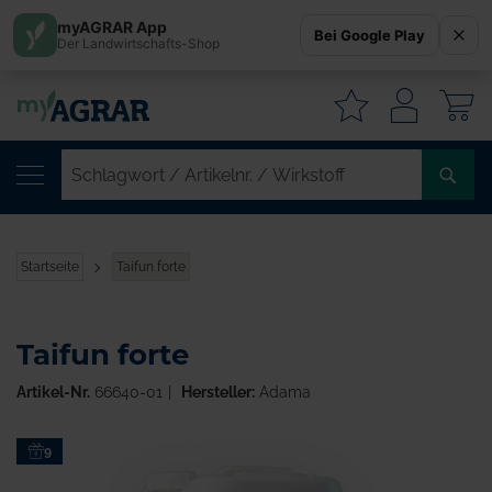
myAGRAR App
Bei Google Play
Der Landwirtschafts-Shop
W
SC
/
AR
/
Startseite
Taifun forte
WI
Taifun forte
Artikel-Nr.
66640-01
Hersteller:
Adama
Zum
9
Ende