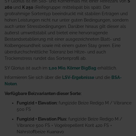
SY Glorius ist ein Silo- und Körnermais mit einer Reifezahl von
S
260
und
K 250
(Reifegruppe: mittelspät bis spät). Der
großrahmige Sortentyp beeindruckt mit stabilen Erträgen und
hohen Leistungen nicht nur unter guten Bedingungen, sondern
auch unter Stressbedingungen. Darüber hinaus gilt dieser als
äußerst umweltstabil und bietet eine hervorragende
Bestandsetablierung mit einer ausgezeichneten Blatt- und
Kolbengesundheit sowie mit einem guten Stay green. Eine
überdurchschnittliche Toleranz bei Hitze- und auch
Trockenstress rundet das Sortenprofil ab.
SY Glorius ist auch im
1,00 Mio. Körner BigBag
erhältlich.
Informieren Sie sich über die
LSV-Ergebnisse
und die
BSA-
Noten
.
Verfügbare Beizvarianten dieser Sorte:
Fungizid + Elevation:
fungizide Beize Redigo M / Vibrance
500 FS
Fungizid + Elevation Plus:
fungizide Beize Redigo M /
Vibrance 500 FS + Vogelrepellent Korit 420 FS +
Nährstoffbeize Kuanavo