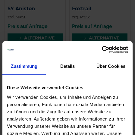
SY Aniston
Foxtrail
zzgl. MwSt.
zzgl. MwSt.
Preis auf Anfrage
Preis auf Anfrage
ALTERNATIVE
ALTERNATIVE
PRODUKTE
PRODUKTE
Zustimmung
Details
Über Cookies
Diese Webseite verwendet Cookies
Wir verwenden Cookies, um Inhalte und Anzeigen zu
personalisieren, Funktionen für soziale Medien anbieten
zu können und die Zugriffe auf unsere Website zu
analysieren. Außerdem geben wir Informationen zu Ihrer
Eglanteen
Smartboxx
Verwendung unserer Website an unsere Partner für
soziale Medien, Werbung und Analysen weiter. Unsere
zzgl. MwSt.
zzgl. MwSt.