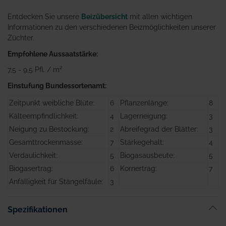
Entdecken Sie unsere
Beizübersicht
mit allen wichtigen
Informationen zu den verschiedenen Beizmöglichkeiten unserer
Züchter.
Empfohlene Aussaatstärke:
7,5 - 9,5 Pfl. / m²
Einstufung Bundessortenamt:
Zeitpunkt weibliche Blüte:
6
Pflanzenlänge:
8
Kälteempfindlichkeit:
4
Lagerneigung:
3
Neigung zu Bestockung:
2
Abreifegrad der Blätter:
3
Gesamttrockenmasse:
7
Stärkegehalt:
4
Verdaulichkeit:
5
Biogasausbeute:
5
Biogasertrag:
6
Kornertrag:
7
Anfälligkeit für Stängelfäule:
3
Spezifikationen