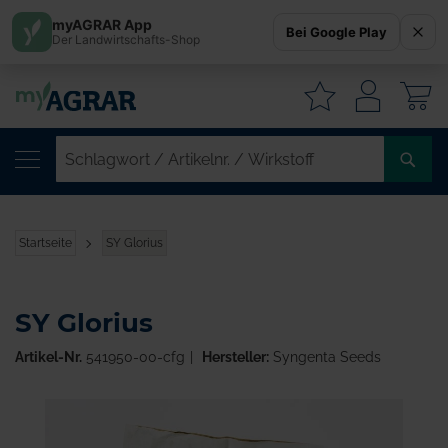
myAGRAR App
Bei Google Play
Der Landwirtschafts-Shop
W
SC
/
AR
/
Startseite
SY Glorius
WI
SY Glorius
Artikel-Nr.
541950-00-cfg
Hersteller:
Syngenta Seeds
Zum
Ende