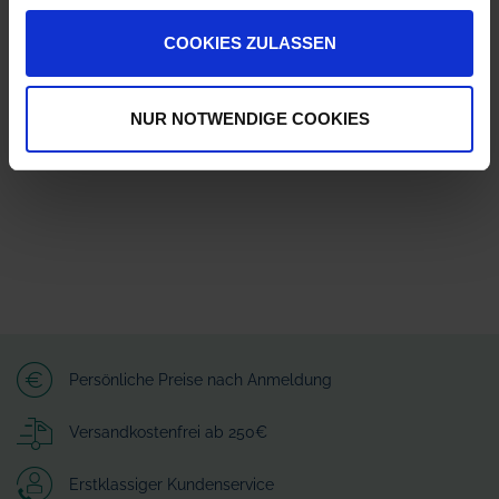
ZUR VERGLEICHSLISTE HINZUFÜGEN
COOKIES ZULASSEN
Herstellerinformationen (GPSR)
Wilhelm Fricke SE
Zum Kreuzkamp 7
NUR NOTWENDIGE COOKIES
27404 Heeslingen
info@granit-parts.com
Persönliche Preise nach Anmeldung
Versandkostenfrei ab 250€
Erstklassiger Kundenservice