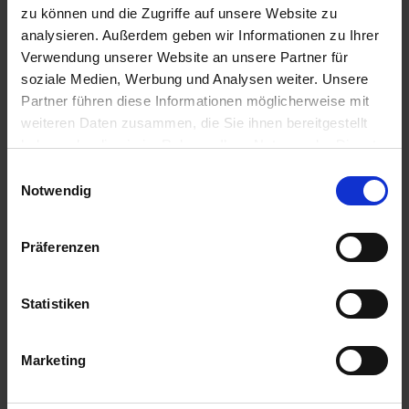
Anmelden für Ihren persönlichen Preis
zu können und die Zugriffe auf unsere Website zu
analysieren. Außerdem geben wir Informationen zu Ihrer
Verwendung unserer Website an unsere Partner für
36,56 €
/
St
soziale Medien, Werbung und Analysen weiter. Unsere
Partner führen diese Informationen möglicherweise mit
36,56 €
pro 1 Stück
weiteren Daten zusammen, die Sie ihnen bereitgestellt
43,51 €
inkl. 19% MwSt.
,
zzgl. Versandkosten
haben oder die sie im Rahmen Ihrer Nutzung der Dienste
gesammelt haben.
Einwilligungsauswahl
Auf Lager
Notwendig
Lieferung voraussichtlich
ab Mittwoch, 12. August 2026
Präferenzen
Menge
QTY_CONTROL_DECREASE
QTY_CONTROL_INCR
IN DEN WARENKORB
Statistiken
Jetzt 3 Ährenpunkte pro 1 Stück sichern.
Marketing