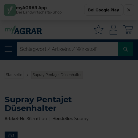
myAGRAR App
Bei Google Play
Der Landwirtschafts-Shop
W
SC
/
AR
/
Startseite
Supray Pentajet Düsenhalter
WI
Supray Pentajet
Düsenhalter
Artikel-Nr.
862116-00
Hersteller:
Supray
Zum
3