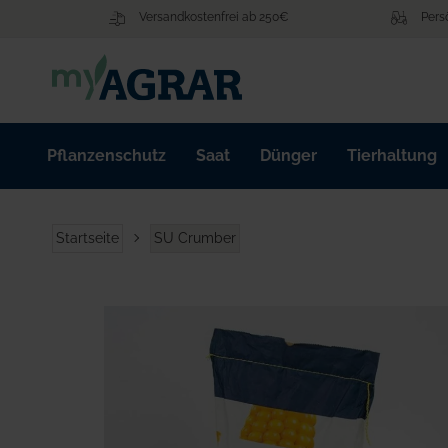
Zum
Versandkostenfrei ab 250€
Pers
Inhalt
springen
Pflanzenschutz
Saat
Dünger
Tierhaltung
Startseite
SU Crumber
Zum
Ende
der
Bildgalerie
springen