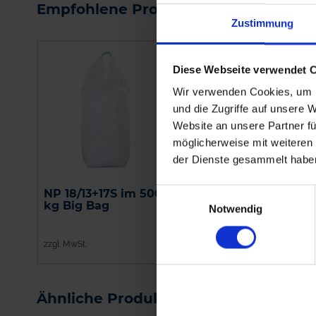
Empfohlene Produkte
Zustimmung
Diese Webseite verwendet 
Wir verwenden Cookies, um I
und die Zugriffe auf unsere 
Website an unsere Partner fü
möglicherweise mit weiteren
der Dienste gesammelt habe
Einwilligungsauswahl
NP 18/13+17S im 500
Already
kg Big Bag
Notwendig
zzgl. MwSt.
Preis auf Anfrage
zzgl. MwSt.
Ähnliche Produkte