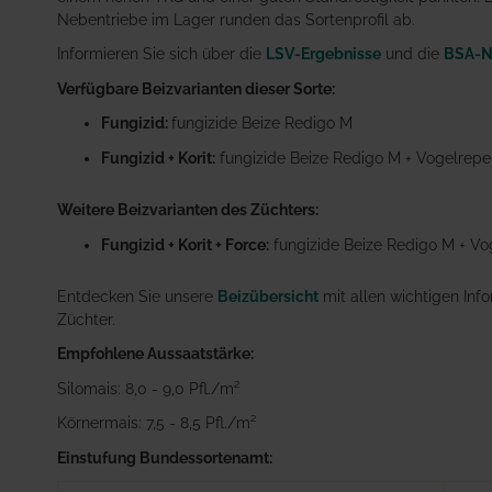
Nebentriebe im Lager runden das Sortenprofil ab.
Informieren Sie sich über die
LSV-Ergebnisse
und die
BSA-N
Verfügbare Beizvarianten dieser Sorte:
Fungizid:
fungizide Beize Redigo M
Fungizid + Korit:
fungizide Beize Redigo M + Vogelrepel
Weitere Beizvarianten des Züchters:
Fungizid + Korit + Force:
fungizide Beize Redigo M + Vog
Entdecken Sie unsere
Beizübersicht
mit allen wichtigen Inf
Züchter.
Empfohlene Aussaatstärke:
Silomais: 8,0 - 9,0 Pfl./m²
Körnermais: 7,5 - 8,5 Pfl./m²
Einstufung Bundessortenamt: