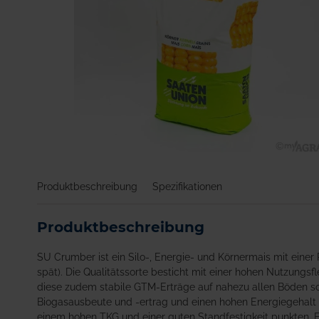
Zum
Anfang
Produktbeschreibung
Spezifikationen
der
Bildgalerie
springen
Produktbeschreibung
SU Crumber ist ein Silo-, Energie- und Körnermais mit einer
spät). Die Qualitätssorte besticht mit einer hohen Nutzungsfle
diese zudem stabile GTM-Erträge auf nahezu allen Böden so
Biogasausbeute und -ertrag und einen hohen Energiegehalt 
einem hohen TKG und einer guten Standfestigkeit punkten. 