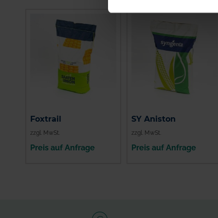
Foxtrail
SY Aniston
zzgl. MwSt.
zzgl. MwSt.
Preis auf Anfrage
Preis auf Anfrage