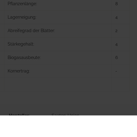
Pflanzenlänge:
8
Lagerneigung:
4
Abreifegrad der Blätter:
2
Stärkegehalt:
4
Biogasausbeute:
6
Kornertrag:
-
Hersteller
Saaten-Union