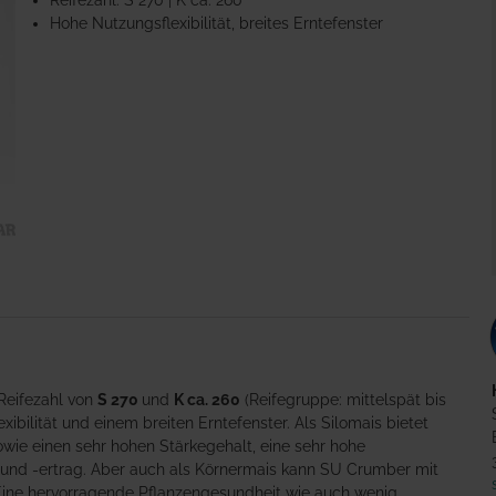
Reifezahl: S 270 | K ca. 260
Hohe Nutzungsflexibilität, breites Erntefenster
 Reifezahl von
S 270
und
K ca. 260
(Reifegruppe: mittelspät bis
xibilität und einem breiten Erntefenster. Als Silomais bietet
wie einen sehr hohen Stärkegehalt, eine sehr hohe
und -ertrag. Aber auch als Körnermais kann SU Crumber mit
Eine hervorragende Pflanzengesundheit wie auch wenig