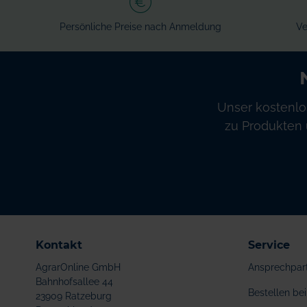
Persönliche Preise nach Anmeldung
Ve
Unser kostenlo
zu Produkten 
Kontakt
Service
AgrarOnline GmbH
Ansprechpar
Bahnhofsallee 44
Bestellen b
23909 Ratzeburg