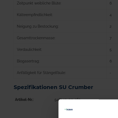
Zeitpunkt weibliche Blüte:
6
Kälteempfindlichkeit:
4
Neigung zu Bestockung:
2
Gesamttrockenmasse:
7
Verdaulichkeit:
5
Biogasertrag:
6
Anfälligkeit für Stängelfäule:
-
Spezifikationen SU Crumber
Artikel-Nr.
548140-00-cfg