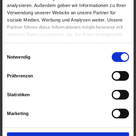
analysieren. Außerdem geben wir Informationen zu Ihrer
Verwendung unserer Website an unsere Partner für
soziale Medien, Werbung und Analysen weiter. Unsere
Partner führen diese Informationen möglicherweise mit
Spectrum Gold
weiteren Daten zusammen, die Sie ihnen bereitgestellt
zzgl. MwSt.
haben oder die sie im Rahmen Ihrer Nutzung der Dienste
22,46 € / l
gesammelt haben.
Einwilligungsauswahl
Notwendig
ZUM PRODUKT
Präferenzen
Anmelden für Ihren persönlichen Preis
Statistiken
37,05 €
/
l
Marketing
185,25 €
pro 5 l Kanister
220,45 €
inkl. 19% MwSt.
,
zzgl. Versandkosten