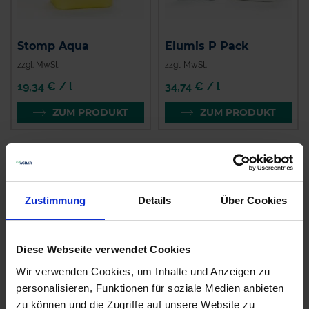
Stomp Aqua
Elumis P Pack
zzgl. MwSt.
zzgl. MwSt.
19,34 € / l
34,74 € / l
ZUM PRODUKT
ZUM PRODUKT
Ähnliche Produkte
Zustimmung
Details
Über Cookies
Diese Webseite verwendet Cookies
Wir verwenden Cookies, um Inhalte und Anzeigen zu
personalisieren, Funktionen für soziale Medien anbieten
zu können und die Zugriffe auf unsere Website zu