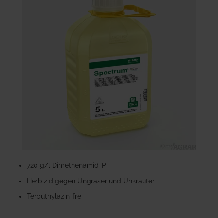
der
Bildgalerie
springen
Zum
Anfang
720 g/l Dimethenamid-P
der
Herbizid gegen Ungräser und Unkräuter
Bildgalerie
springen
Terbuthylazin-frei