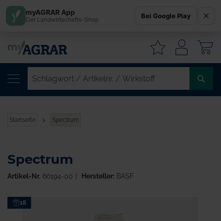
myAGRAR App
Bei Google Play
Der Landwirtschafts-Shop
W
SC
/
AR
/
Startseite
Spectrum
WI
Spectrum
Artikel-Nr.
66194-00
Hersteller:
BASF
Zum
18
Ende