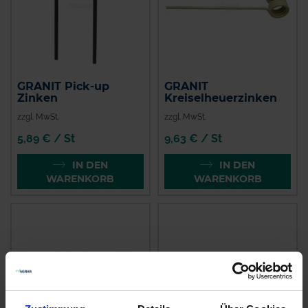
GRANIT Pick-up
GRANIT
Zinken
Kreiselheuerzinken
zzgl. MwSt.
zzgl. MwSt.
5,89 € / St
9,63 € / St
IN DEN
IN DEN
WARENKORB
WARENKORB