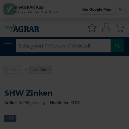
myAGRAR App
Bei Google Play
Der Landwirtschafts-Shop
W
SC
/
AR
/
Startseite
SHW Zinken
WI
SHW Zinken
Artikel-Nr.
865200-49
Hersteller:
SHW
Zum
5
Ende