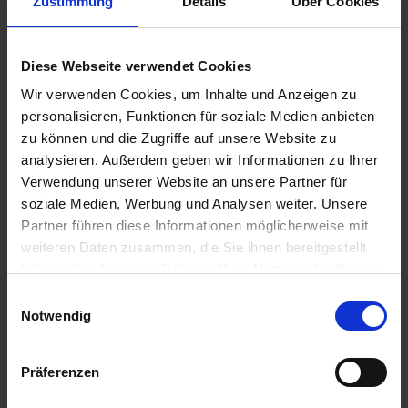
Zustimmung
Details
Über Cookies
GRANIT Pick-up
GRANIT
Diese Webseite verwendet Cookies
Zinken
Schwaderzinken
Wir verwenden Cookies, um Inhalte und Anzeigen zu
zzgl. MwSt.
zzgl. MwSt.
personalisieren, Funktionen für soziale Medien anbieten
6,62 € / St
9,67 € / St
zu können und die Zugriffe auf unsere Website zu
analysieren. Außerdem geben wir Informationen zu Ihrer
IN DEN
IN DEN
Verwendung unserer Website an unsere Partner für
WARENKORB
WARENKORB
soziale Medien, Werbung und Analysen weiter. Unsere
Partner führen diese Informationen möglicherweise mit
weiteren Daten zusammen, die Sie ihnen bereitgestellt
Anmelden für Ihren persönlichen Preis
haben oder die sie im Rahmen Ihrer Nutzung der Dienste
gesammelt haben.
Einwilligungsauswahl
57,30 €
/
St
Notwendig
57,30 €
pro 1 Stück
Präferenzen
68,19 €
inkl. 19% MwSt.
,
zzgl. Versandkosten