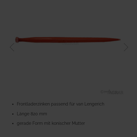
der
Bildgalerie
springen
Zum
Anfang
Frontladerzinken passend für van Lengerich
der
Länge 820 mm
Bildgalerie
springen
gerade Form mit konischer Mutter