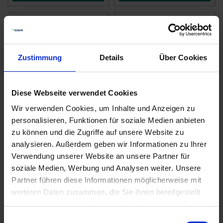
Zustimmung
Details
Über Cookies
Diese Webseite verwendet Cookies
Wir verwenden Cookies, um Inhalte und Anzeigen zu
personalisieren, Funktionen für soziale Medien anbieten
Serraboss
XtremeClean
zu können und die Zugriffe auf unsere Website zu
zzgl. MwSt.
zzgl. MwSt.
analysieren. Außerdem geben wir Informationen zu Ihrer
Verwendung unserer Website an unsere Partner für
13,37 € / l
7,66 € / l
soziale Medien, Werbung und Analysen weiter. Unsere
ZUM PRODUKT
ZUM PRODUKT
Partner führen diese Informationen möglicherweise mit
weiteren Daten zusammen, die Sie ihnen bereitgestellt
haben oder die sie im Rahmen Ihrer Nutzung der Dienste
gesammelt haben.
Anmelden für Ihren persönlichen Preis
Einwilligungsauswahl