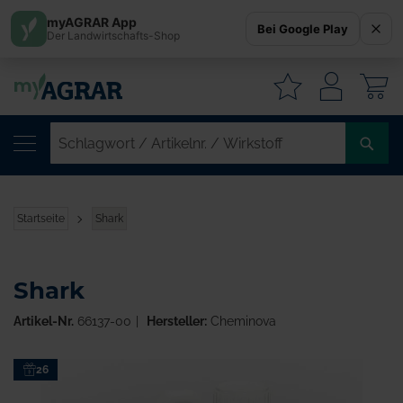
myAGRAR App
Bei Google Play
Der Landwirtschafts-Shop
W
SC
/
AR
/
Startseite
Shark
WI
Shark
Artikel-Nr.
66137-00
Hersteller:
Cheminova
Zum
26
Ende