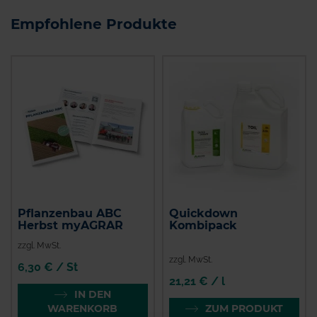
Empfohlene Produkte
Pflanzenbau ABC
Quickdown
Herbst myAGRAR
Kombipack
zzgl. MwSt.
zzgl. MwSt.
6,30 € / St
21,21 € / l
IN DEN
WARENKORB
ZUM PRODUKT