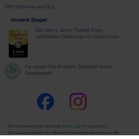
DPD, Hellmann und GLS
Unsere Siegel
Seit über 5 Jahren Trusted Shops
zertifizierter Onlineshop mit Käuferschutz
Für unsere Öko-Produkte: Zertifiziert durch
Grünstempel
Alle Preise verstehen sich zzgl.
MwSt., zzgl. Versandkosten
Die Zulassungsdaten der Pflanzenschutzmittel stammen aus der