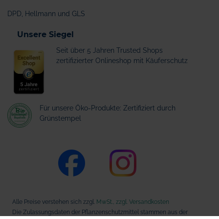
DPD, Hellmann und GLS
Unsere Siegel
Seit über 5 Jahren Trusted Shops
zertifizierter Onlineshop mit Käuferschutz
Für unsere Öko-Produkte: Zertifiziert durch
Grünstempel
Alle Preise verstehen sich zzgl.
MwSt., zzgl. Versandkosten
Die Zulassungsdaten der Pflanzenschutzmittel stammen aus der