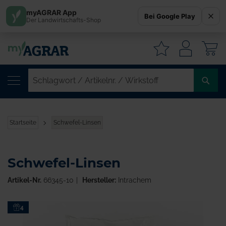
myAGRAR App
Bei Google Play
Der Landwirtschafts-Shop
W
SC
/
AR
/
Startseite
Schwefel-Linsen
WI
Schwefel-Linsen
Artikel-Nr.
66345-10
Hersteller:
Intrachem
Zum
4
Ende