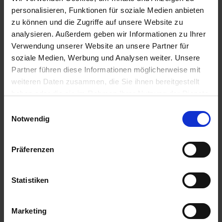
personalisieren, Funktionen für soziale Medien anbieten
zu können und die Zugriffe auf unsere Website zu
BAT Pro Phosphor
BAT Pro Vital
analysieren. Außerdem geben wir Informationen zu Ihrer
Aktiv
Verwendung unserer Website an unsere Partner für
zzgl. MwSt.
zzgl. MwSt.
soziale Medien, Werbung und Analysen weiter. Unsere
8,32 € / l
Partner führen diese Informationen möglicherweise mit
4,17 € / kg
IN DEN
weiteren Daten zusammen, die Sie ihnen bereitgestellt
WARENKORB
ZUM PRODUKT
haben oder die sie im Rahmen Ihrer Nutzung der Dienste
gesammelt haben.
Einwilligungsauswahl
Notwendig
Anmelden für Ihren persönlichen Preis
Präferenzen
1,65 €
/
kg
Statistiken
41,25 €
pro 25 kg Sack
49,09 €
inkl. 19% MwSt.
,
zzgl. Versandkosten
Marketing