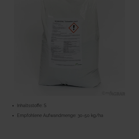
der
Bildgalerie
springen
Zum
Anfang
Inhaltsstoffe: S
der
Empfohlene Aufwandmenge: 30-50 kg/ha
Bildgalerie
springen