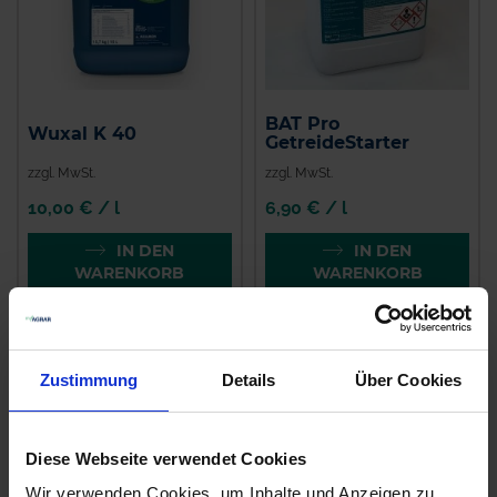
BAT Pro
Wuxal K 40
GetreideStarter
zzgl. MwSt.
zzgl. MwSt.
10,00 € / l
6,90 € / l
IN DEN
IN DEN
WARENKORB
WARENKORB
Zustimmung
Details
Über Cookies
Diese Webseite verwendet Cookies
Wir verwenden Cookies, um Inhalte und Anzeigen zu