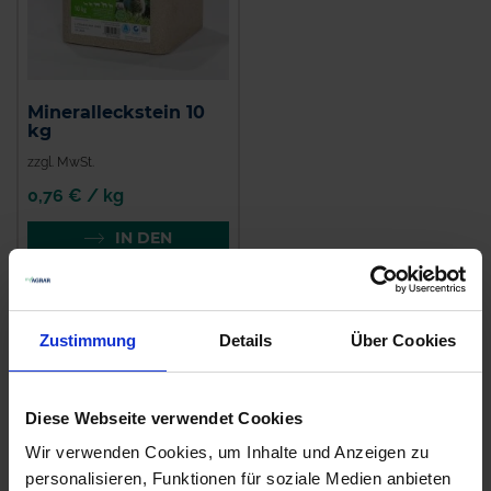
Mineralleckstein 10
kg
zzgl. MwSt.
0,76 € / kg
IN DEN
WARENKORB
Zustimmung
Details
Über Cookies
Anmelden für Ihren persönlichen Preis
0,73 €
/
kg
Diese Webseite verwendet Cookies
Wir verwenden Cookies, um Inhalte und Anzeigen zu
7,30 €
pro 10 Stück
personalisieren, Funktionen für soziale Medien anbieten