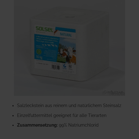
der
Bildgalerie
springen
Zum
Anfang
Salzleckstein aus reinem und natürlichem Steinsalz
der
Einzelfuttermittel geeignet für alle Tierarten
Bildgalerie
springen
Zusammensetzung:
99% Natriumchlorid