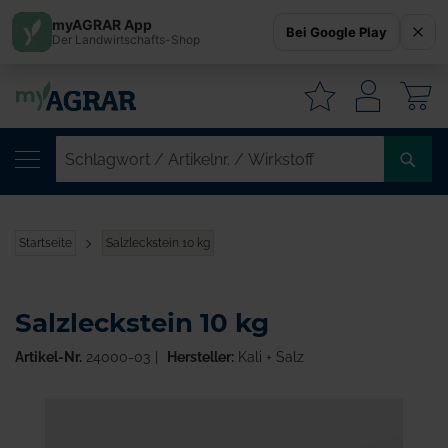
myAGRAR App
Bei Google Play
Der Landwirtschafts-Shop
W
SC
/
AR
/
Startseite
Salzleckstein 10 kg
WI
Salzleckstein 10 kg
Artikel-Nr.
24000-03
Hersteller:
Kali + Salz
Zum
Ende