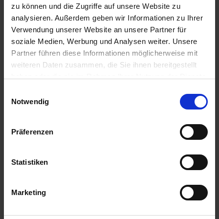
zu können und die Zugriffe auf unsere Website zu
8,69 €
inkl. 19% MwSt.
,
zzgl. Versandkosten
analysieren. Außerdem geben wir Informationen zu Ihrer
Auf Lager
Verwendung unserer Website an unsere Partner für
soziale Medien, Werbung und Analysen weiter. Unsere
Lieferung voraussichtlich
ab Dienstag, 11. August 2026
Partner führen diese Informationen möglicherweise mit
weiteren Daten zusammen, die Sie ihnen bereitgestellt
Bestellmenge
Rabatt / neuer
Grundpreis
haben oder die sie im Rahmen Ihrer Nutzung der Dienste
gesammelt haben.
ab 20 Stück
10,00 % / 0,66 €
Einwilligungsauswahl
Notwendig
ab 50 Stück
25,00 % / 0,55 €
ab 96 Stück
35,00 % / 0,47 €
Präferenzen
Menge
QTY_CONTROL_DECREASE
QTY_CONTROL_INCR
IN DEN WARENKORB
Statistiken
ZUR VERGLEICHSLISTE HINZUFÜGEN
Marketing