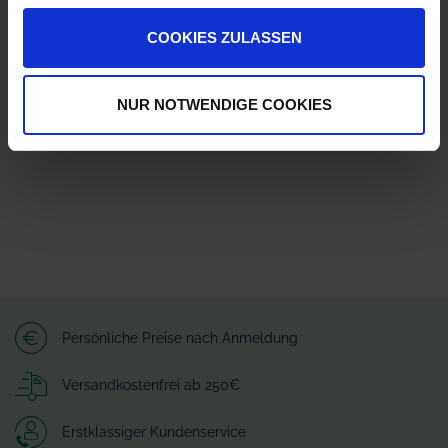
COOKIES ZULASSEN
Herstellerinformationen (GPSR)
K+S Aktiengesellschaft
Bertha-von-Suttner-Straße 7
NUR NOTWENDIGE COOKIES
34131 Kassel
info@-plus-s.com
Persönliche Preise nach Anmeldung
Versandkostenfrei ab 250€
Erstklassiger Kundenservice