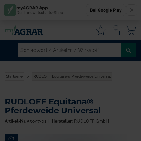
myAGRAR App
Bei Google Play
Der Landwirtschafts-Shop
W
SC
/
AR
/
Startseite
RUDLOFF Equitana® Pferdeweide Universal
WI
RUDLOFF Equitana®
Pferdeweide Universal
Artikel-Nr.
55097-01
Hersteller:
RUDLOFF GmbH
Zum
5