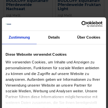
RUDLOFF Equitana®
RUDLOFF Equitana®
Pferdeweide
Pferdeweide Fruktan
Nachsaat
Light
zzgl. MwSt.
zzgl. MwSt.
5,50 € / kg
5,10 € / kg
IN DEN
IN DEN
WARENKORB
WARENKORB
Zustimmung
Details
Über Cookies
Diese Webseite verwendet Cookies
Anmelden für Ihren persönlichen Preis
Wir verwenden Cookies, um Inhalte und Anzeigen zu
personalisieren, Funktionen für soziale Medien anbieten
5,50 €
/
kg
zu können und die Zugriffe auf unsere Website zu
analysieren. Außerdem geben wir Informationen zu Ihrer
55,00 €
pro 10 kg Sack
Verwendung unserer Website an unsere Partner für
soziale Medien, Werbung und Analysen weiter. Unsere
58,85 €
inkl. 7% MwSt.
,
zzgl. Versandkosten
Partner führen diese Informationen möglicherweise mit
Auf Lager
weiteren Daten zusammen, die Sie ihnen bereitgestellt