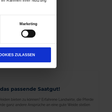
ie im Rahmen Ihrer Nutzung
Marketing
OOKIES ZULASSEN
 das passende Saatgut!
Weiden bieten zu können? Erfahrene Landwirte, die Pferde
ferde ganz andere Ansprüche an eine gute Weide stellen