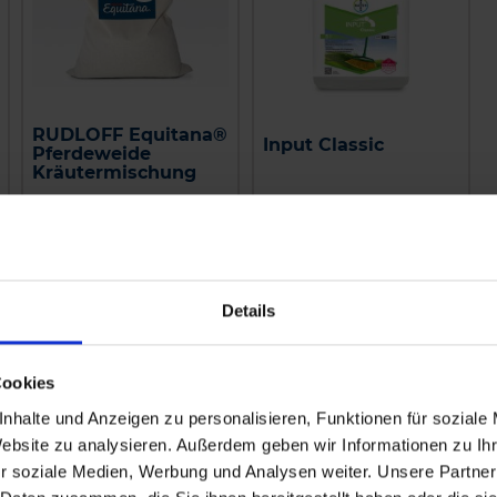
RUDLOFF Equitana®
Input Classic
Pferdeweide
Kräutermischung
zzgl. MwSt.
zzgl. MwSt.
45,00 € / kg
31,48 € / l
IN DEN
WARENKORB
Details
Cookies
nhalte und Anzeigen zu personalisieren, Funktionen für soziale
Website zu analysieren. Außerdem geben wir Informationen zu I
r soziale Medien, Werbung und Analysen weiter. Unsere Partner