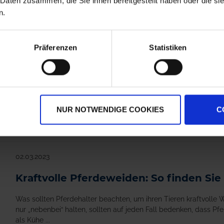
 Daten zusammen, die Sie ihnen bereitgestellt haben oder die s
n.
Präferenzen
Statistiken
RUDLOFF Equitana®
RUDLOFF Equitana®
Pferdeweide
Pferdeweide
Universal
Kräutermischung
zzgl. MwSt.
zzgl. MwSt.
5,50 € / kg
45,00 € / kg
NUR NOTWENDIGE COOKIES
C
IN DEN
IN DEN
WARENKORB
WARENKORB
02.03.2023
Kraftvolle Pferdeweiden: So finden Sie
Was sollten Pferdehalter beachten, um ihren Tieren kraftvolle 
nur „nebenbei“ halten, sollten auf jeden Fall bedenken, dass P
als Kühe ...