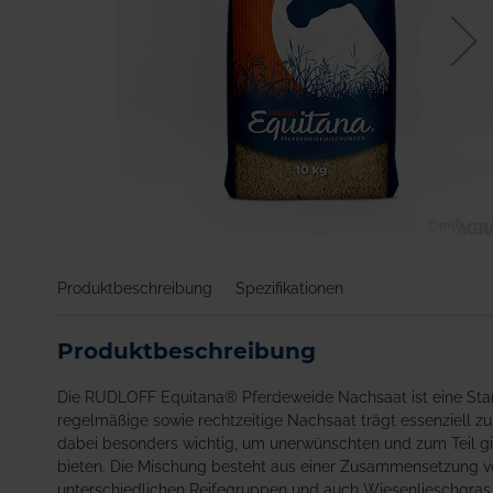
Zum
Anfang
Produktbeschreibung
Spezifikationen
der
Bildgalerie
springen
Produktbeschreibung
Die RUDLOFF Equitana® Pferdeweide Nachsaat ist eine Sta
regelmäßige sowie rechtzeitige Nachsaat trägt essenziell z
dabei besonders wichtig, um unerwünschten und zum Teil gi
bieten. Die Mischung besteht aus einer Zusammensetzung v
unterschiedlichen Reifegruppen und auch Wiesenlieschgras,