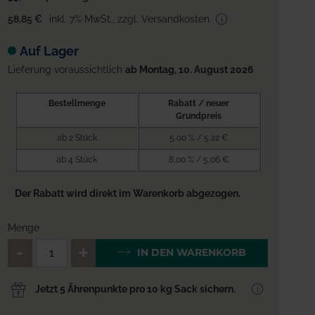
58,85 €
inkl. 7% MwSt.
,
zzgl. Versandkosten
Auf Lager
Lieferung voraussichtlich
ab Montag, 10. August 2026
Bestellmenge
Rabatt / neuer
Grundpreis
ab 2 Stück
5,00 % / 5,22 €
ab 4 Stück
8,00 % / 5,06 €
Der Rabatt wird direkt im Warenkorb abgezogen.
Menge
QTY_CONTROL_DECREASE
QTY_CONTROL_INCREA
IN DEN WARENKORB
Jetzt 5 Ährenpunkte pro 10 kg Sack sichern.