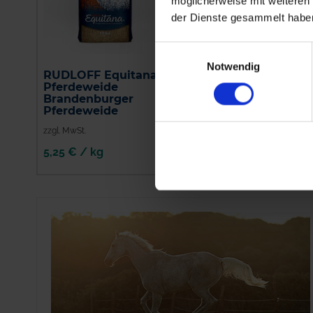
möglicherweise mit weiteren
der Dienste gesammelt habe
Einwilligungsauswahl
Notwendig
RUDLOFF Equitana®
RUDLOFF Equitana®
Pferdeweide
Pferdeweide
Brandenburger
Fruktan Light
Pferdeweide
zzgl. MwSt.
zzgl. MwSt.
5,25 € / kg
5,10 € / kg
IN DEN
IN DEN
WARENKORB
WARENKORB