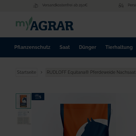
Zum
Versandkostenfrei ab 250€
Pers
Inhalt
springen
Pflanzenschutz
Saat
Dünger
Tierhaltung
Startseite
RUDLOFF Equitana® Pferdeweide Nachsaat
Zum
5
Ende
der
Bildgalerie
springen