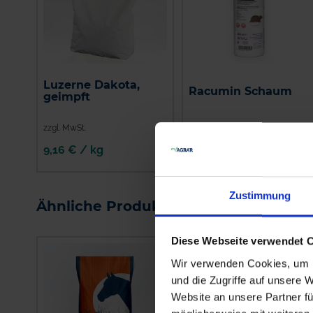
Luzerne Dakota,
Racumin Schaum
geimpft
zzgl. MwSt.
zzgl. MwSt.
9,16 € / kg
64,86 € / kg
IN DEN
WARENKORB
Zustimmung
Ähnliche Produkte
Diese Webseite verwendet 
Wir verwenden Cookies, um I
und die Zugriffe auf unsere 
Website an unsere Partner fü