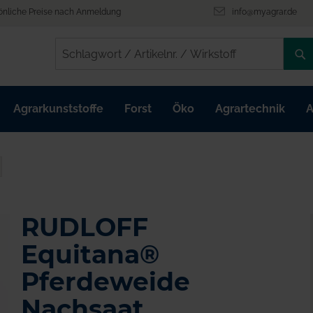
önliche Preise nach Anmeldung
info@myagrar.de
/
/
Agrarkunststoffe
Forst
Öko
Agrartechnik
A
RUDLOFF
Equitana®
Pferdeweide
Nachsaat