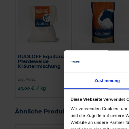
RUDLOFF Equitana®
RUDLOFF Equitana®
Pferdeweide
Pferdeweide
Kräutermischung
Brandenburger
Pferdeweide
zzgl. MwSt.
zzgl. MwSt.
Zustimmung
45,00 € / kg
5,25 € / kg
IN DEN
IN DEN
Diese Webseite verwendet 
WARENKORB
WARENKORB
Wir verwenden Cookies, um I
Ähnliche Produkte
und die Zugriffe auf unsere 
Website an unsere Partner fü