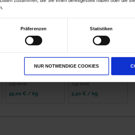
 Daten zusammen, die Sie ihnen bereitgestellt haben oder die s
n.
Präferenzen
Statistiken
RUDLOFF Equitana®
RUDLOFF Equitana®
Pferdeweide
Pferdeweide
NUR NOTWENDIGE COOKIES
C
Kräutermischung
Universal
zzgl. MwSt.
zzgl. MwSt.
45,00 € / kg
5,50 € / kg
IN DEN
IN DEN
WARENKORB
WARENKORB