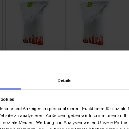
BAT Pro Standard
BAT Pro Standard
trocken
Luzernegras
zzgl. MwSt.
zzgl. MwSt.
Details
4,35 € / kg
7,85 € / kg
IN DEN
IN DEN
Cookies
WARENKORB
WARENKORB
nhalte und Anzeigen zu personalisieren, Funktionen für soziale
Website zu analysieren. Außerdem geben wir Informationen zu I
r soziale Medien, Werbung und Analysen weiter. Unsere Partner