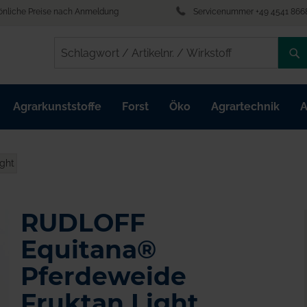
önliche Preise nach Anmeldung
Servicenummer +49 4541 866
/
/
Agrarkunststoffe
Forst
Öko
Agrartechnik
A
ght
RUDLOFF
Equitana®
Pferdeweide
Fruktan Light