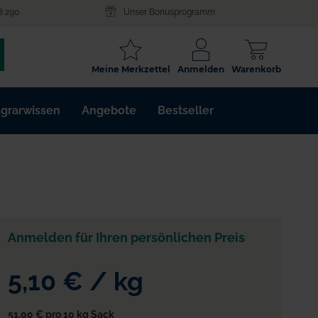
8 290
Unser Bonusprogramm
SCHLAGWORT
Meine Merkzettel
Anmelden
Warenkorb
ARTIKELNR.
grarwissen
Angebote
Bestseller
WIRKSTOFF
Anmelden für Ihren persönlichen Preis
5,10 €
/
kg
51,00 €
pro 10 kg Sack