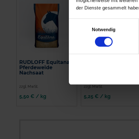
möglicherweise mit weiteren
der Dienste gesammelt habe
Einwilligungsauswahl
Notwendig
RUDLOFF Equitana®
RUDLOFF Equitana®
Pferdeweide
Pferdeweide
Nachsaat
Brandenburger
Pferdeweide
zzgl. MwSt.
zzgl. MwSt.
5,50 € / kg
5,25 € / kg
IN DEN
IN DEN
WARENKORB
WARENKORB