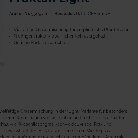
Artikel-Nr.
55097-11
Hersteller:
RUDLOFF GmbH
Vielfältige Gräsermischung für empfindliche Pferdetypen
Niedriger Fruktan- aber hoher Rohfasergehalt
Geringe Bodenansprüche
elfältige Gräsermischung in der “Light”-Variante für besonders
sonderen Kombination von wertvollen und recht schmackhaften
alt wie Wiesenlieschgras, -schweidel, -rispe, Rot- und
ird bewusst auf den Einsatz von Deutschem Weidelgras
nkt wird. Aufgrund der Auswahl an unempfindlichen Arten mit