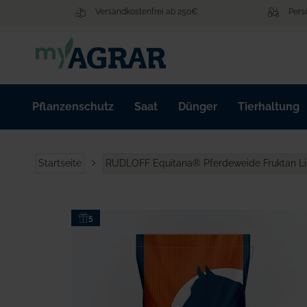
Zum
Versandkostenfrei ab 250€
Pers
Inhalt
springen
Pflanzenschutz
Saat
Dünger
Tierhaltung
Startseite
RUDLOFF Equitana® Pferdeweide Fruktan Li
Zum
5
Ende
der
Bildgalerie
springen