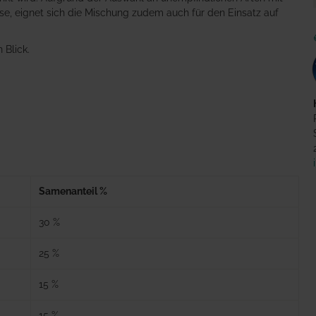
e, eignet sich die Mischung zudem auch für den Einsatz auf
 Blick.
Samenanteil %
30 %
25 %
15 %
15 %