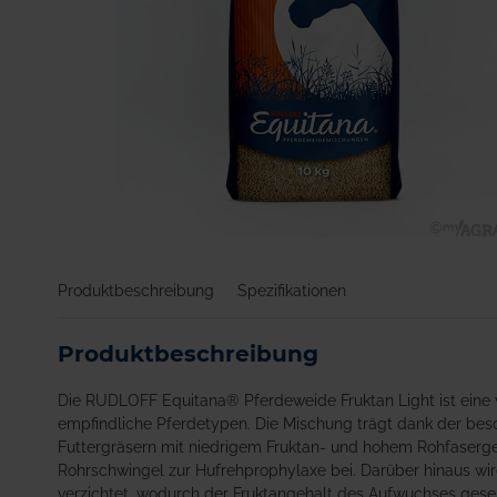
Zum
Anfang
Produktbeschreibung
Spezifikationen
der
Bildgalerie
springen
Produktbeschreibung
Die RUDLOFF Equitana® Pferdeweide Fruktan Light ist eine vi
empfindliche Pferdetypen. Die Mischung trägt dank der be
Futtergräsern mit niedrigem Fruktan- und hohem Rohfasergeh
Rohrschwingel zur Hufrehprophylaxe bei. Darüber hinaus w
verzichtet, wodurch der Fruktangehalt des Aufwuchses gese