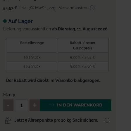
54,57 €
inkl. 7% MwSt.
,
zzgl. Versandkosten
Auf Lager
Lieferung voraussichtlich
ab Dienstag, 11. August 2026
Bestellmenge
Rabatt / neuer
Grundpreis
ab 2 Stück
5,00 % / 4,84 €
ab 4 Stück
8,00 % / 4,69 €
Der Rabatt wird direkt im Warenkorb abgezogen.
Menge
QTY_CONTROL_DECREASE
QTY_CONTROL_INCREA
IN DEN WARENKORB
Jetzt 5 Ährenpunkte pro 10 kg Sack sichern.