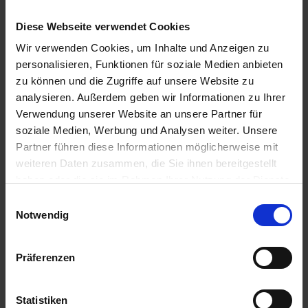
Diese Webseite verwendet Cookies
EMPFOHLEN
Wir verwenden Cookies, um Inhalte und Anzeigen zu
Pflanzenbau ABC
Butisan Gold
Herbst myAGRAR
personalisieren, Funktionen für soziale Medien anbieten
zu können und die Zugriffe auf unsere Website zu
zzgl. MwSt.
analysieren. Außerdem geben wir Informationen zu Ihrer
zzgl. MwSt.
6,30 € / St
Verwendung unserer Website an unsere Partner für
36,56 € / l
soziale Medien, Werbung und Analysen weiter. Unsere
IN DEN
WARENKORB
ZUM PRODUKT
Partner führen diese Informationen möglicherweise mit
weiteren Daten zusammen, die Sie ihnen bereitgestellt
haben oder die sie im Rahmen Ihrer Nutzung der Dienste
gesammelt haben.
Einwilligungsauswahl
Notwendig
Präferenzen
Statistiken