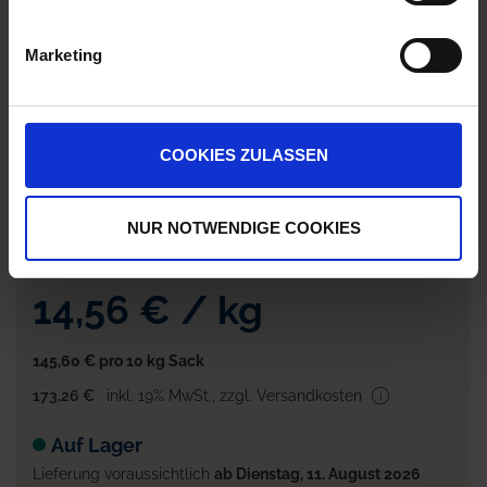
Barclay Gallup
Successor 600
Biograde 450
Marketing
zzgl. MwSt.
zzgl. MwSt.
6,40 € / l
22,95 € / l
ZUM PRODUKT
ZUM PRODUKT
COOKIES ZULASSEN
NUR NOTWENDIGE COOKIES
Anmelden für Ihren persönlichen Preis
14,56 €
/
kg
145,60 €
pro 10 kg Sack
173,26 €
inkl. 19% MwSt.
,
zzgl. Versandkosten
Auf Lager
Lieferung voraussichtlich
ab Dienstag, 11. August 2026