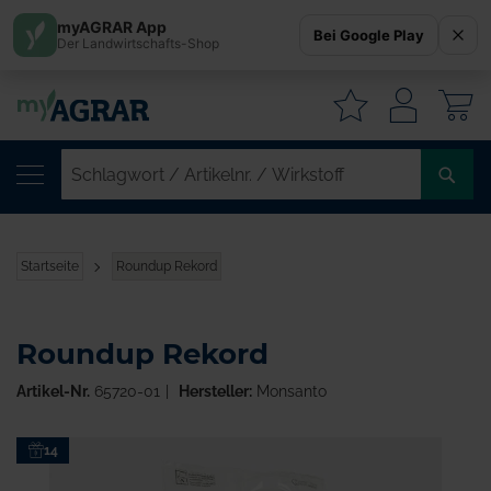
myAGRAR App
Bei Google Play
Der Landwirtschafts-Shop
W
SC
/
AR
/
Startseite
Roundup Rekord
WI
Roundup Rekord
Artikel-Nr.
65720-01
Hersteller:
Monsanto
Zum
14
Ende