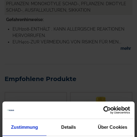
PFLANZEN: MONOKOTYLE SCHAD-, PFLANZEN: DIKOTYLE
SCHAD-, AUSFALLKULTUREN, SIKKATION
Gefahrenhinweise
EUH208-ENTHÄLT . KANN ALLERGISCHE REAKTIONEN
HERVORRUFEN.
EUH401-ZUR VERMEIDUNG VON RISIKEN FÜR MEN...
mehr
Empfohlene Produkte
Zustimmung
Details
Über Cookies