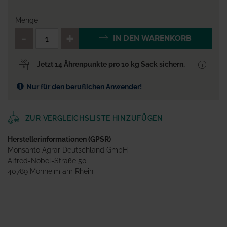
Menge
QTY_CONTROL_DECREASE
QTY_CONTROL_INCR
IN DEN WARENKORB
Jetzt 14 Ährenpunkte pro 10 kg Sack sichern.
Nur für den beruflichen Anwender!
ZUR VERGLEICHSLISTE HINZUFÜGEN
Herstellerinformationen (GPSR)
Monsanto Agrar Deutschland GmbH
Alfred-Nobel-Straße 50
40789 Monheim am Rhein